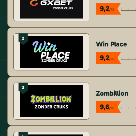
9,2
/10
2
Win Place
9,2
/10
3
Zombillion
9,6
/10