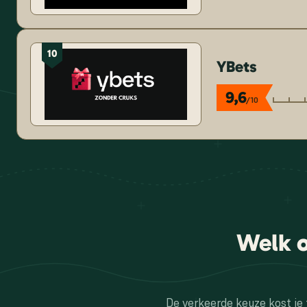
10
YBets
9,6
/10
Welk o
De verkeerde keuze kost je t