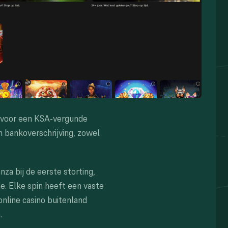
t voor een KSA-vergunde
n bankoverschrijving, zowel
a bij de eerste storting,
e. Elke spin heeft een vaste
nline casino buitenland
.