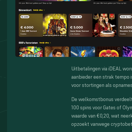
Uitbetalingen via iDEAL wor
aanbieder een strak tempo i
voor stortingen als opnames
De welkomstbonus verdeelt 4
100 spins voor Gates of Oly
waarde van €0,20, wat neerk
opzoekt vanwege cryptobetal