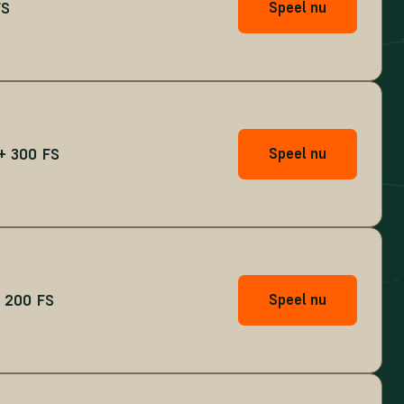
FS
Speel nu
+ 300 FS
Speel nu
 200 FS
Speel nu