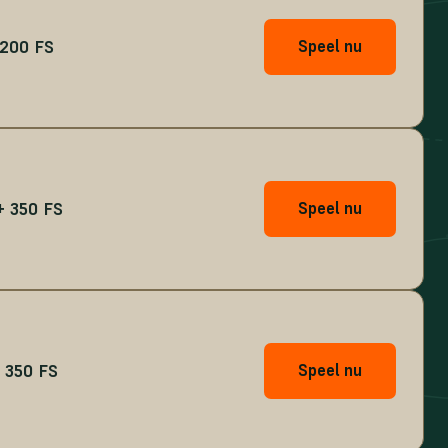
 200 FS
Speel nu
+ 350 FS
Speel nu
 350 FS
Speel nu