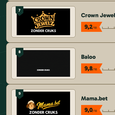
7
Crown Jewel
9,2
/10
8
Baloo
9,8
/10
9
Mama.bet
9,0
/10