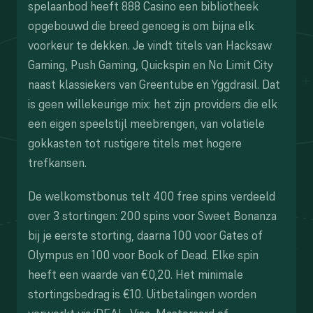
spelaanbod heeft 888 Casino een bibliotheek
opgebouwd die breed genoeg is om bijna elk
voorkeur te dekken. Je vindt titels van Hacksaw
Gaming, Push Gaming, Quickspin en No Limit City
naast klassiekers van Greentube en Yggdrasil. Dat
is geen willekeurige mix: het zijn providers die elk
een eigen speelstijl meebrengen, van volatiele
gokkasten tot rustigere titels met hogere
trefkansen.
De welkomstbonus telt 400 free spins verdeeld
over 3 stortingen: 200 spins voor Sweet Bonanza
bij je eerste storting, daarna 100 voor Gates of
Olympus en 100 voor Book of Dead. Elke spin
heeft een waarde van €0,20. Het minimale
stortingsbedrag is €10. Uitbetalingen worden