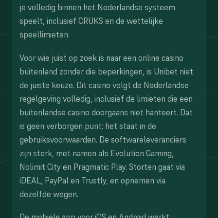
je volledig binnen het Nederlandse systeem
speelt, inclusief CRUKS en de wettelijke
speellimieten.
Voor wie juist op zoek is naar een online casino
buitenland zonder die beperkingen, is Unibet niet
de juiste keuze. Dit casino volgt de Nederlandse
regelgeving volledig, inclusief de limieten die een
buitenlandse casino doorgaans niet hanteert. Dat
is geen verborgen punt: het staat in de
gebruiksvoorwaarden. De softwareleveranciers
zijn sterk, met namen als Evolution Gaming,
Nolimit City en Pragmatic Play. Storten gaat via
iDEAL, PayPal en Trustly, en opnemen via
dezelfde wegen.
De mobiele app voor iOS en Android werkt