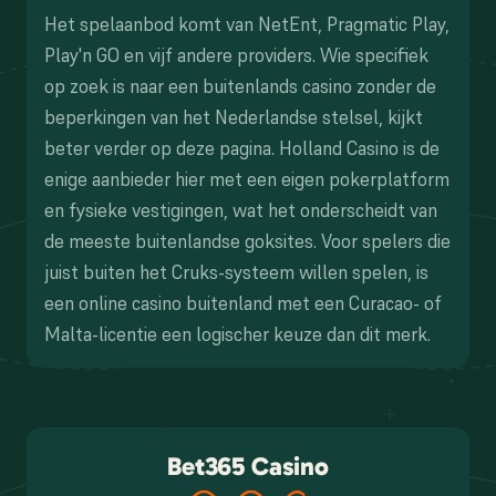
Het spelaanbod komt van NetEnt, Pragmatic Play,
Play'n GO en vijf andere providers. Wie specifiek
op zoek is naar een buitenlands casino zonder de
beperkingen van het Nederlandse stelsel, kijkt
beter verder op deze pagina. Holland Casino is de
enige aanbieder hier met een eigen pokerplatform
en fysieke vestigingen, wat het onderscheidt van
de meeste buitenlandse goksites. Voor spelers die
juist buiten het Cruks-systeem willen spelen, is
een online casino buitenland met een Curacao- of
Malta-licentie een logischer keuze dan dit merk.
Bet365 Casino