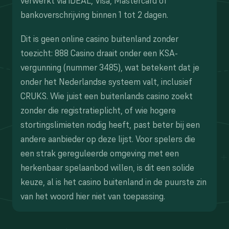
verwerkt via iDEAL, Visa, Mastercard of
bankoverschrijving binnen 1 tot 2 dagen.
Dit is geen online casino buitenland zonder
toezicht: 888 Casino draait onder een KSA-
vergunning (nummer 3485), wat betekent dat je
onder het Nederlandse systeem valt, inclusief
CRUKS. Wie juist een buitenlands casino zoekt
zonder die registratieplicht, of wie hogere
stortingslimieten nodig heeft, past beter bij een
andere aanbieder op deze lijst. Voor spelers die
een strak gereguleerde omgeving met een
herkenbaar spelaanbod willen, is dit een solide
keuze, al is het casino buitenland in de puurste zin
van het woord hier niet van toepassing.