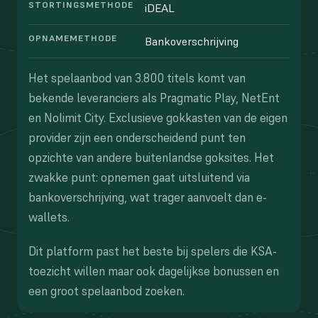
STORTINGSMETHODE
iDEAL
OPNAMEMETHODE
Bankoverschrijving
Het spelaanbod van 3.800 titels komt van
bekende leveranciers als Pragmatic Play, NetEnt
en Nolimit City. Exclusieve gokkasten van de eigen
provider zijn een onderscheidend punt ten
opzichte van andere buitenlandse goksites. Het
zwakke punt: opnemen gaat uitsluitend via
bankoverschrijving, wat trager aanvoelt dan e-
wallets.
Dit platform past het beste bij spelers die KSA-
toezicht willen maar ook dagelijkse bonussen en
een groot spelaanbod zoeken.