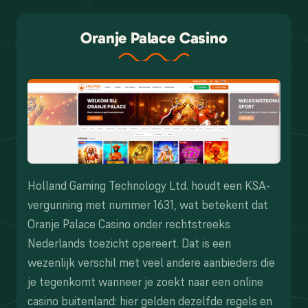
Oranje Palace Casino
Holland Gaming Technology Ltd. houdt een KSA-
vergunning met nummer 1631, wat betekent dat
Oranje Palace Casino onder rechtstreeks
Nederlands toezicht opereert. Dat is een
wezenlijk verschil met veel andere aanbieders die
je tegenkomt wanneer je zoekt naar een online
casino buitenland: hier gelden dezelfde regels en