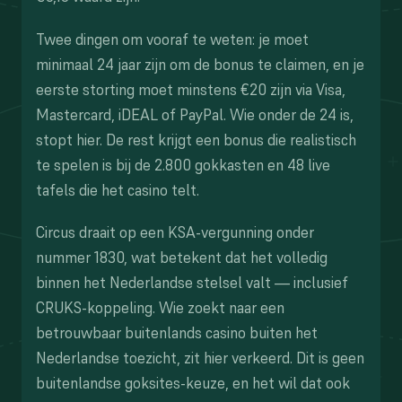
Twee dingen om vooraf te weten: je moet
minimaal 24 jaar zijn om de bonus te claimen, en je
eerste storting moet minstens €20 zijn via Visa,
Mastercard, iDEAL of PayPal. Wie onder de 24 is,
stopt hier. De rest krijgt een bonus die realistisch
te spelen is bij de 2.800 gokkasten en 48 live
tafels die het casino telt.
Circus draait op een KSA-vergunning onder
nummer 1830, wat betekent dat het volledig
binnen het Nederlandse stelsel valt — inclusief
CRUKS-koppeling. Wie zoekt naar een
betrouwbaar buitenlands casino buiten het
Nederlandse toezicht, zit hier verkeerd. Dit is geen
buitenlandse goksites-keuze, en het wil dat ook