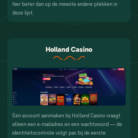
hier beter dan op de meeste andere plekken in
deze lijst.
Holland Casino
Een account aanmaken bij Holland Casino vraagt
alleen een e-mailadres en een wachtwoord — de
identiteitscontrole volgt pas bij de eerste