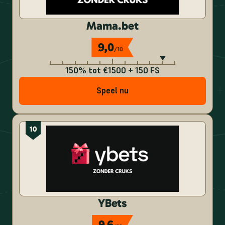
Mama.bet
9,0
/10
150% tot €1500 + 150 FS
Speel nu
10
YBets
9,6