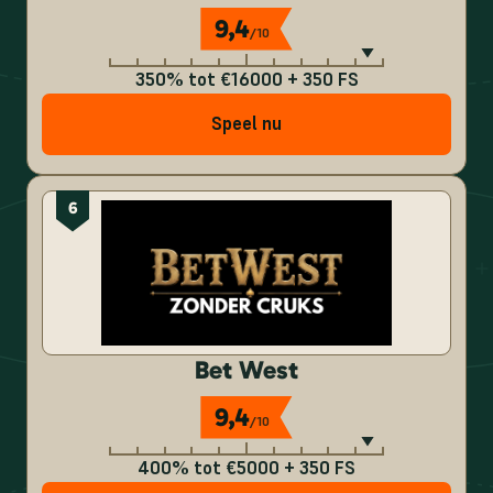
9,4
/10
350% tot €16000 + 350 FS
Speel nu
6
Bet West
9,4
/10
400% tot €5000 + 350 FS