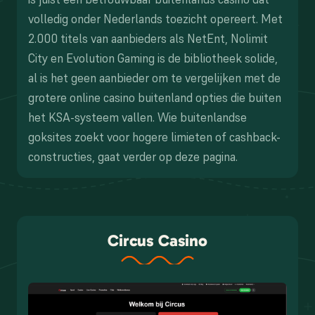
volledig onder Nederlands toezicht opereert. Met
2.000 titels van aanbieders als NetEnt, Nolimit
City en Evolution Gaming is de bibliotheek solide,
al is het geen aanbieder om te vergelijken met de
grotere online casino buitenland opties die buiten
het KSA-systeem vallen. Wie buitenlandse
goksites zoekt voor hogere limieten of cashback-
constructies, gaat verder op deze pagina.
Circus Casino