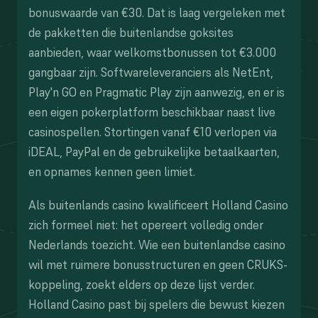
bonuswaarde van €30. Dat is laag vergeleken met
de pakketten die buitenlandse goksites
aanbieden, waar welkomstbonussen tot €3.000
gangbaar zijn. Softwareleveranciers als NetEnt,
Play'n GO en Pragmatic Play zijn aanwezig, en er is
een eigen pokerplatform beschikbaar naast live
casinospellen. Stortingen vanaf €10 verlopen via
iDEAL, PayPal en de gebruikelijke betaalkaarten,
en opnames kennen geen limiet.
Als buitenlands casino kwalificeert Holland Casino
zich formeel niet: het opereert volledig onder
Nederlands toezicht. Wie een buitenlandse casino
wil met ruimere bonusstructuren en geen CRUKS-
koppeling, zoekt elders op deze lijst verder.
Holland Casino past bij spelers die bewust kiezen