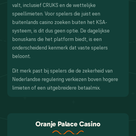
valt, inclusief CRUKS en de wettelijke
speellimieten. Voor spelers die juist een
buitenlands casino zoeken buiten het KSA-
systeem, is dit dus geen optie. De dagelijkse
bonuskans die het platform biedt, is een
onderscheidend kenmerk dat vaste spelers
beloont.
Dit merk past bij spelers die de zekerheid van
Nederlandse regulering verkiezen boven hogere
limieten of een uitgebreidere betaalmix.
Oranje Palace Casino