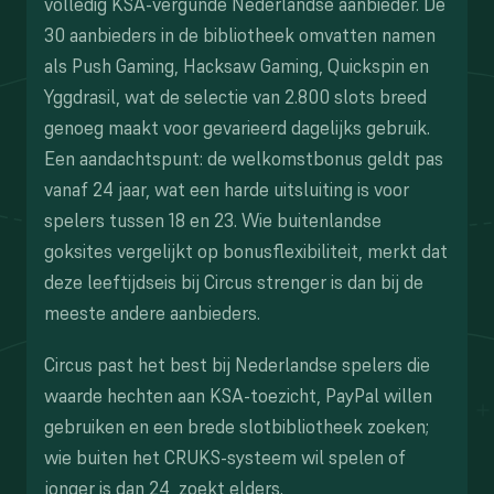
volledig KSA-vergunde Nederlandse aanbieder. De
30 aanbieders in de bibliotheek omvatten namen
als Push Gaming, Hacksaw Gaming, Quickspin en
Yggdrasil, wat de selectie van 2.800 slots breed
genoeg maakt voor gevarieerd dagelijks gebruik.
Een aandachtspunt: de welkomstbonus geldt pas
vanaf 24 jaar, wat een harde uitsluiting is voor
spelers tussen 18 en 23. Wie buitenlandse
goksites vergelijkt op bonusflexibiliteit, merkt dat
deze leeftijdseis bij Circus strenger is dan bij de
meeste andere aanbieders.
Circus past het best bij Nederlandse spelers die
waarde hechten aan KSA-toezicht, PayPal willen
gebruiken en een brede slotbibliotheek zoeken;
wie buiten het CRUKS-systeem wil spelen of
jonger is dan 24, zoekt elders.