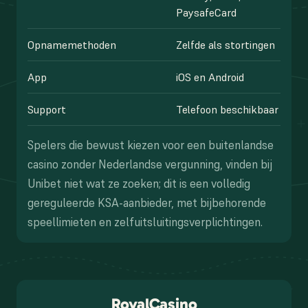
PaysafeCard
Opnamemethoden
Zelfde als stortingen
App
iOS en Android
Support
Telefoon beschikbaar
Spelers die bewust kiezen voor een buitenlandse
casino zonder Nederlandse vergunning, vinden bij
Unibet niet wat ze zoeken; dit is een volledig
gereguleerde KSA-aanbieder, met bijbehorende
speellimieten en zelfuitsluitingsverplichtingen.
RoyalCasino