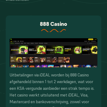
888 Casino
Uitbetalingen via iDEAL worden bij 888 Casino
afgehandeld binnen 1 tot 2 werkdagen, wat voor
een KSA-vergunde aanbieder een strak tempo is.
Het casino werkt uitsluitend met iDEAL, Visa,
Mastercard en bankoverschrijving, zowel voor