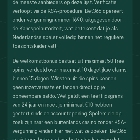
de meeste aanbieders op deze lijst. Verificatie
verloopt via de KSA-procedure: Bet365 opereert
onder vergunningnummer 1690, uitgegeven door
de Kansspelautoriteit, wat betekent dat je als
Nederlandse speler volledig binnen het reguliere
toezichtskader valt.
De welkomstbonus bestaat uit maximaal 50 free
spins, verdeeld over maximaal 10 dagelijkse claims
binnen 15 dagen. Winsten uit die spins kennen
geen inzetvereiste en landen direct op je
opneembare saldo. Wel geldt een leeftijdsgrens
van 24 jaar en moet je minimaal €10 hebben
gestort sinds de accountopening. Spelers die op
zoek zijn naar een buitenlands casino zonder KSA-
vergunning vinden hier niet wat ze zoeken: Bet365
is juist een betrouwbaar buitenlands casino dat