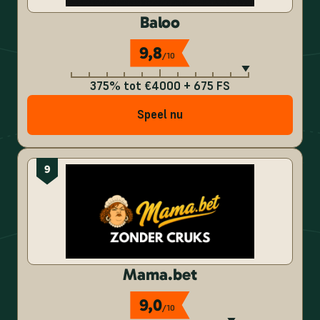
Baloo
9,8
/10
375% tot €4000 + 675 FS
Speel nu
9
Mama.bet
9,0
/10