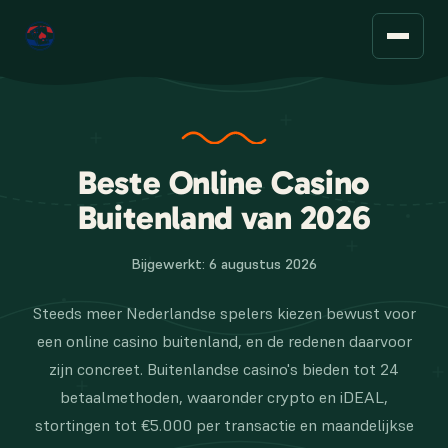
Beste Online Casino
Buitenland van 2026
Bijgewerkt:
6 augustus 2026
Steeds meer Nederlandse spelers kiezen bewust voor
een online casino buitenland, en de redenen daarvoor
zijn concreet. Buitenlandse casino's bieden tot 24
betaalmethoden, waaronder crypto en iDEAL,
stortingen tot €5.000 per transactie en maandelijkse