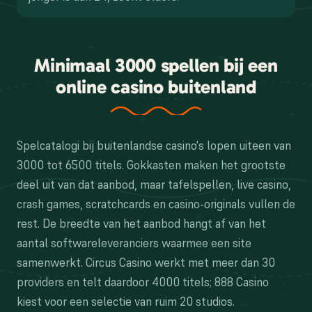
Minimaal 3000 spellen bij een
online casino buitenland
Spelcatalogi bij buitenlandse casino's lopen uiteen van
3000 tot 6500 titels. Gokkasten maken het grootste
deel uit van dat aanbod, maar tafelspellen, live casino,
crash games, scratchcards en casino-originals vullen de
rest. De breedte van het aanbod hangt af van het
aantal softwareleveranciers waarmee een site
samenwerkt. Circus Casino werkt met meer dan 30
providers en telt daardoor 4000 titels; 888 Casino
kiest voor een selectie van ruim 20 studios.