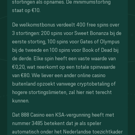
stortingen als opnames. De minimumstorting
staat op €10.
De welkomstbonus verdeelt 400 free spins over
3 stortingen: 200 spins voor Sweet Bonanza bij de
eerste storting, 100 spins voor Gates of Olympus
bij de tweede en 100 spins voor Book of Dead bij
de derde. Elke spin heeft een vaste waarde van
€0,20, wat neerkomt op een totale spinwaarde
van €80. Wie liever een ander online casino
buitenland opzoekt vanwege cryptobetaling of
hogere stortingslimieten, zal hier niet terecht
kunnen.
Dat 888 Casino een KSA-vergunning heeft met
nummer 3485 betekent dat je als speler
automatisch onder het Nederlandse toezichtkader