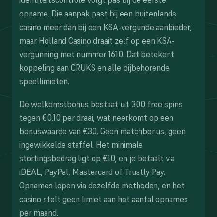
opname. Die aanpak past bij een buitenlands
casino meer dan bij een KSA-vergunde aanbieder,
maar Holland Casino draait zelf op een KSA-
vergunning met nummer 1610. Dat betekent
koppeling aan CRUKS en alle bijbehorende
speellimieten.
De welkomstbonus bestaat uit 300 free spins
tegen €0,10 per draai, wat neerkomt op een
bonuswaarde van €30. Geen matchbonus, geen
ingewikkelde staffel. Het minimale
stortingsbedrag ligt op €10, en je betaalt via
iDEAL, PayPal, Mastercard of Trustly Pay.
Opnames lopen via dezelfde methoden, en het
casino stelt geen limiet aan het aantal opnames
per maand.