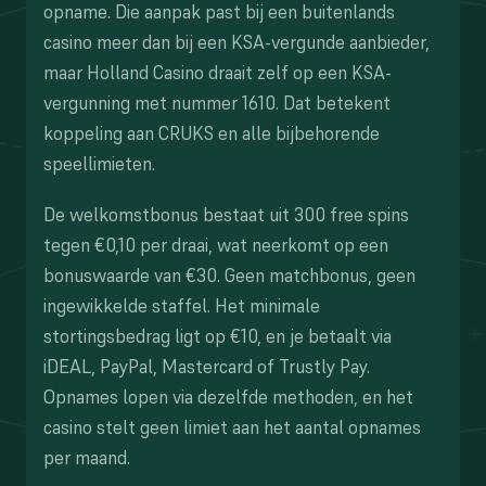
opname. Die aanpak past bij een buitenlands
casino meer dan bij een KSA-vergunde aanbieder,
maar Holland Casino draait zelf op een KSA-
vergunning met nummer 1610. Dat betekent
koppeling aan CRUKS en alle bijbehorende
speellimieten.
De welkomstbonus bestaat uit 300 free spins
tegen €0,10 per draai, wat neerkomt op een
bonuswaarde van €30. Geen matchbonus, geen
ingewikkelde staffel. Het minimale
stortingsbedrag ligt op €10, en je betaalt via
iDEAL, PayPal, Mastercard of Trustly Pay.
Opnames lopen via dezelfde methoden, en het
casino stelt geen limiet aan het aantal opnames
per maand.