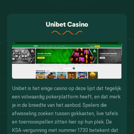
Unibet Casino
Unibet is het enige casino op deze lijst dat tegelijk
een volwaardig pokerplatform heeft, en dat merk
je in de breedte van het aanbod. Spelers die
afwisseling zoeken tussen gokkasten, live tafels
en toernooispellen zitten hier op hun plek. De
KSA-vergunning met nummer 1730 betekent dat