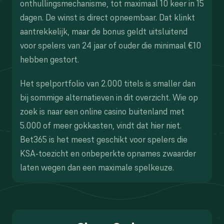
onthullingsmechanisme, tot maximaal 10 keer in 15
dagen. De winst is direct opneembaar. Dat klinkt
aantrekkelijk, maar de bonus geldt uitsluitend
voor spelers van 24 jaar of ouder die minimaal €10
hebben gestort.
Het spelportfolio van 2.000 titels is smaller dan
bij sommige alternatieven in dit overzicht. Wie op
zoek is naar een online casino buitenland met
5.000 of meer gokkasten, vindt dat hier niet.
Bet365 is het meest geschikt voor spelers die
KSA-toezicht en onbeperkte opnames zwaarder
laten wegen dan een maximale spelkeuze.