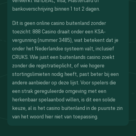
verwerkt via iDEAL, Visa, Mastercard of
bankoverschrijving binnen 1 tot 2 dagen.
Dit is geen online casino buitenland zonder
toezicht: 888 Casino draait onder een KSA-
vergunning (nummer 3485), wat betekent dat je
onder het Nederlandse systeem valt, inclusief
CRUKS. Wie juist een buitenlands casino zoekt
zonder die registratieplicht, of wie hogere
stortingslimieten nodig heeft, past beter bij een
andere aanbieder op deze lijst. Voor spelers die
een strak gereguleerde omgeving met een
herkenbaar spelaanbod willen, is dit een solide
keuze, al is het casino buitenland in de puurste zin
van het woord hier niet van toepassing.