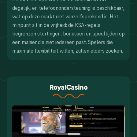
degelijk, en telefoonondersteuning is beschikbaar,
wat op deze markt niet vanzelfsprekend is. Het
minpunt zit in de vrijheid: de KSA-regels
begrenzen stortingen, bonussen en speeltijden op
een manier die niet iedereen past. Spelers die
maximale flexibiliteit willen, zullen elders zoeken.
RoyalCasino