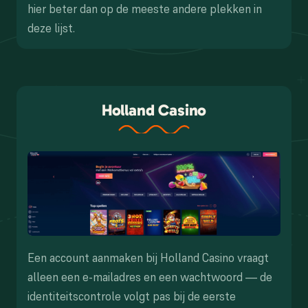
hier beter dan op de meeste andere plekken in
deze lijst.
Holland Casino
Een account aanmaken bij Holland Casino vraagt
alleen een e-mailadres en een wachtwoord — de
identiteitscontrole volgt pas bij de eerste