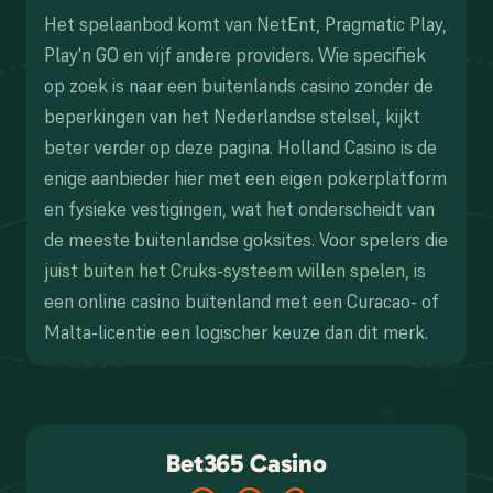
Het spelaanbod komt van NetEnt, Pragmatic Play,
Play'n GO en vijf andere providers. Wie specifiek
op zoek is naar een buitenlands casino zonder de
beperkingen van het Nederlandse stelsel, kijkt
beter verder op deze pagina. Holland Casino is de
enige aanbieder hier met een eigen pokerplatform
en fysieke vestigingen, wat het onderscheidt van
de meeste buitenlandse goksites. Voor spelers die
juist buiten het Cruks-systeem willen spelen, is
een online casino buitenland met een Curacao- of
Malta-licentie een logischer keuze dan dit merk.
Bet365 Casino