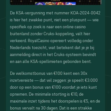
De KSA-vergunning met nummer KOA-2024-0042
is hier het zwakke punt, niet een pluspunt — wie
specifiek op zoek is naar een online casino
buitenland zonder Cruks-koppeling, valt hier
verkeerd. RoyalCasino opereert volledig onder
Nederlands toezicht, wat betekent dat je je bij
aanmelding direct in het Cruks-systeem bevindt
en aan alle KSA-spellimieten gebonden bent.
De welkomstbonus van €100 kent een 30x
inzetvereiste — dat wil zeggen: je speelt €3.000
door op een bonus van €100 voordat je iets kunt
opnemen. De minimale storting is €10, de
maximale inzet tijdens het doorspelen is €5, en de
bonus vervalt na 30 dagen. Dat is een strakke