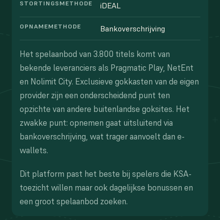
STORTINGSMETHODE
iDEAL
OPNAMEMETHODE
Bankoverschrijving
Het spelaanbod van 3.800 titels komt van
bekende leveranciers als Pragmatic Play, NetEnt
en Nolimit City. Exclusieve gokkasten van de eigen
provider zijn een onderscheidend punt ten
opzichte van andere buitenlandse goksites. Het
zwakke punt: opnemen gaat uitsluitend via
bankoverschrijving, wat trager aanvoelt dan e-
wallets.
Dit platform past het beste bij spelers die KSA-
toezicht willen maar ook dagelijkse bonussen en
een groot spelaanbod zoeken.