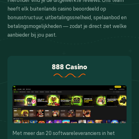
heeft elk buitenlands casino beoordeeld op
bonusstructuur, uitbetalingssnelheid, spelaanbod en
betalingsmogelijkheden — zodat je direct ziet welke
aanbieder bij jou past.
888 Casino
Met meer dan 20 softwareleveranciers in het