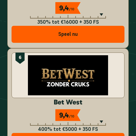
9,4
/10
350% tot €16000 + 350 FS
Speel nu
6
Bet West
9,4
/10
400% tot €5000 + 350 FS