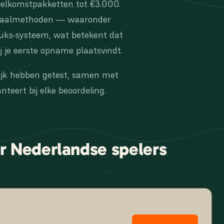
welkomstpakketten tot €3.000.
betaalmethoden — waaronder
ruks-systeem, wat betekent dat
ij je eerste opname plaatsvindt.
nlijk hebben getest, samen met
teert bij elke beoordeling.
r Nederlandse spelers