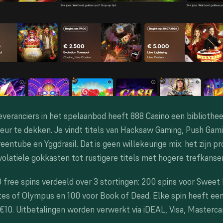
veranciers in het spelaanbod heeft 888 Casino een biblioth
keur te dekken. Je vindt titels van Hacksaw Gaming, Push Gami
eentube en Yggdrasil. Dat is geen willekeurige mix: het zijn pr
volatiele gokkasten tot rustigere titels met hogere trefkanse
ree spins verdeeld over 3 stortingen: 200 spins voor Sweet B
ates of Olympus en 100 voor Book of Dead. Elke spin heeft ee
 €10. Uitbetalingen worden verwerkt via iDEAL, Visa, Masterca