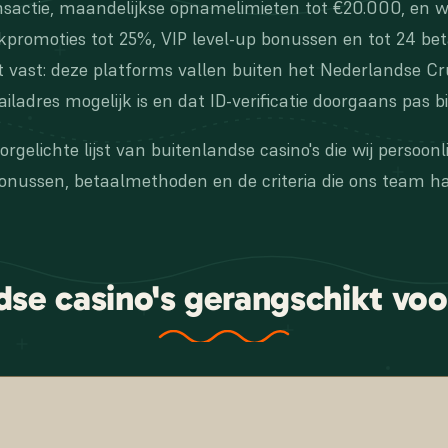
ansactie, maandelijkse opnamelimieten tot €20.000, en 
romoties tot 25%, VIP level-up bonussen en tot 24 
at vast: deze platforms vallen buiten het Nederlandse C
iladres mogelijk is en dat ID-verificatie doorgaans pas b
orgelichte lijst van buitenlandse casino's die wij persoo
bonussen, betaalmethoden en de criteria die ons team han
dse casino's gerangschikt voo