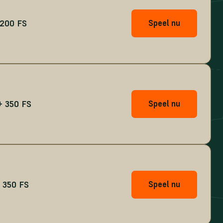
 200 FS
Speel nu
+ 350 FS
Speel nu
 350 FS
Speel nu