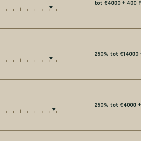
tot €4000 + 400 
250% tot €14000 
250% tot €4000 +