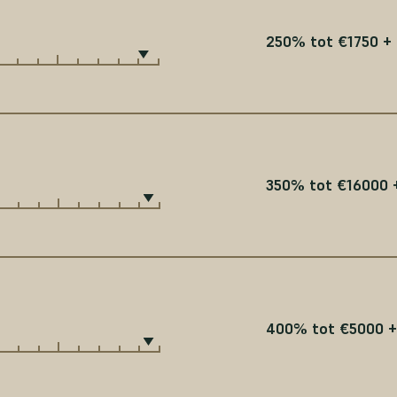
250% tot €1750 +
350% tot €16000 
400% tot €5000 +