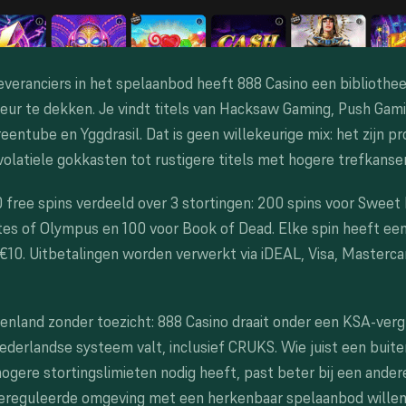
veranciers in het spelaanbod heeft 888 Casino een biblioth
keur te dekken. Je vindt titels van Hacksaw Gaming, Push Gami
eentube en Yggdrasil. Dat is geen willekeurige mix: het zijn pr
volatiele gokkasten tot rustigere titels met hogere trefkanse
ree spins verdeeld over 3 stortingen: 200 spins voor Sweet B
ates of Olympus en 100 voor Book of Dead. Elke spin heeft ee
 €10. Uitbetalingen worden verwerkt via iDEAL, Visa, Masterca
uitenland zonder toezicht: 888 Casino draait onder een KSA-ve
ederlandse systeem valt, inclusief CRUKS. Wie juist een buit
 hogere stortingslimieten nodig heeft, past beter bij een ander
ereguleerde omgeving met een herkenbaar spelaanbod willen, is