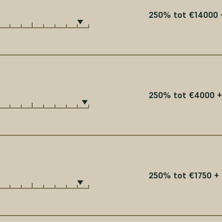
250% tot €14000 
250% tot €4000 +
250% tot €1750 +