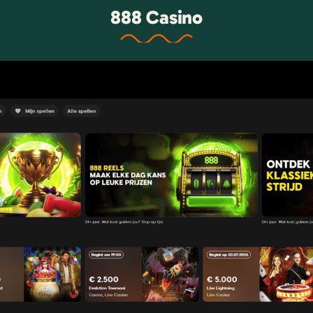
888 Casino