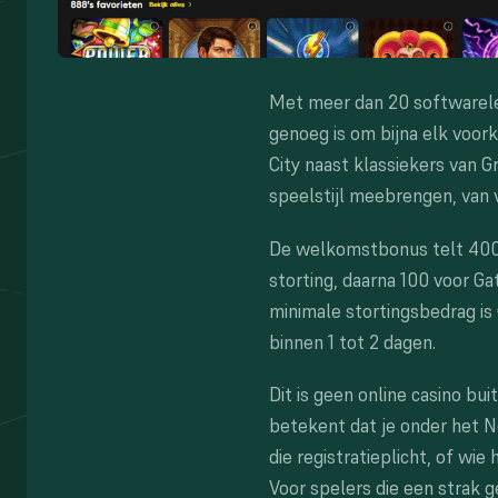
Met meer dan 20 softwarele
genoeg is om bijna elk voor
City naast klassiekers van Gr
speelstijl meebrengen, van 
De welkomstbonus telt 400 f
storting, daarna 100 voor G
minimale stortingsbedrag is
binnen 1 tot 2 dagen.
Dit is geen online casino b
betekent dat je onder het N
die registratieplicht, of wie
Voor spelers die een strak g