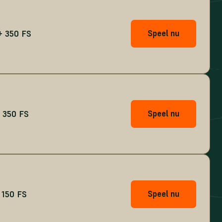
+ 350 FS
Speel nu
 350 FS
Speel nu
 150 FS
Speel nu