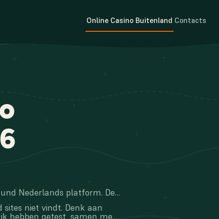
Online Casino Buitenland
Contacts
no
26
gund Nederlands platform. De
 sites niet vindt. Denk aan
nlijk hebben getest, samen met