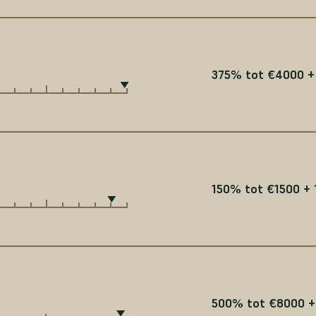
375% tot €4000 +
150% tot €1500 + 
500% tot €8000 +