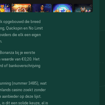
eek opgebouwd die breed
ng, Quickspin en No Limit
oviders die elk een eigen
n.
onanza bij je eerste
n waarde van €0,20. Het
rd of bankoverschrijving
rgunning (nummer 3485), wat
enlands casino zoekt zonder
e aanbieder op deze lijst.
 dit een solide keuze, al is