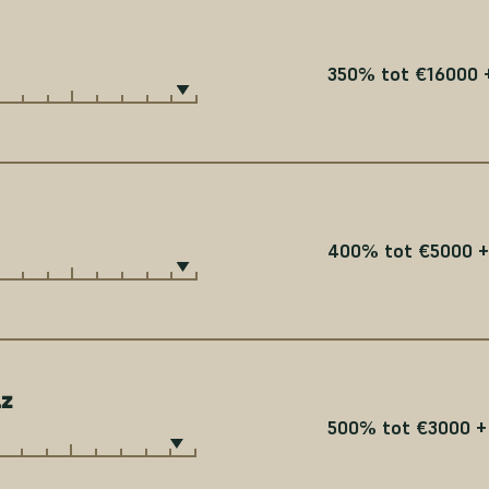
350% tot €16000 
400% tot €5000 +
z
500% tot €3000 +