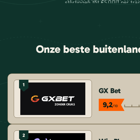
stortingen tot €5.000 per tr
een eerlijk overzicht van 
Daarboven komen cashbackp
crypto en iDEAL. Eén ding sta
registratie met alleen een e-ma
Onze beste buitenlan
1
GX Bet
9,2
/10
2