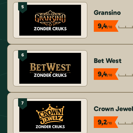
5
Gransino
9,4
/10
6
Bet West
9,4
/10
7
Crown Jewel
9,2
/10