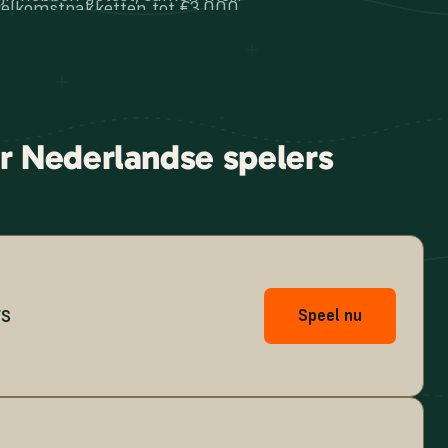
welkomstpakketten tot €3.000.
teert bij elke beoordeling.
betaalmethoden — waaronder
ruks-systeem, wat betekent dat
ij je eerste opname plaatsvindt.
r Nederlandse spelers
FS
Speel nu