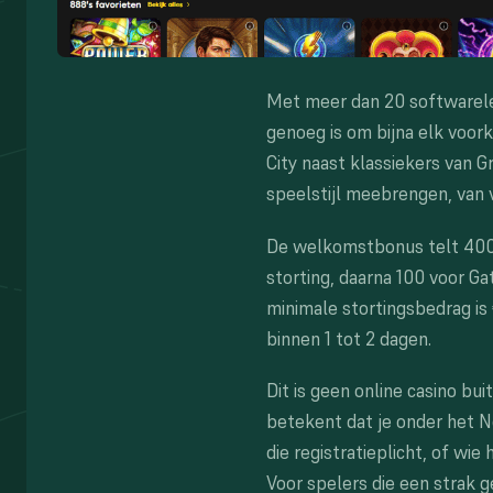
Met meer dan 20 softwarele
genoeg is om bijna elk voor
City naast klassiekers van Gr
speelstijl meebrengen, van 
De welkomstbonus telt 400 f
storting, daarna 100 voor G
minimale stortingsbedrag is
binnen 1 tot 2 dagen.
Dit is geen online casino b
betekent dat je onder het N
die registratieplicht, of wie
Voor spelers die een strak g