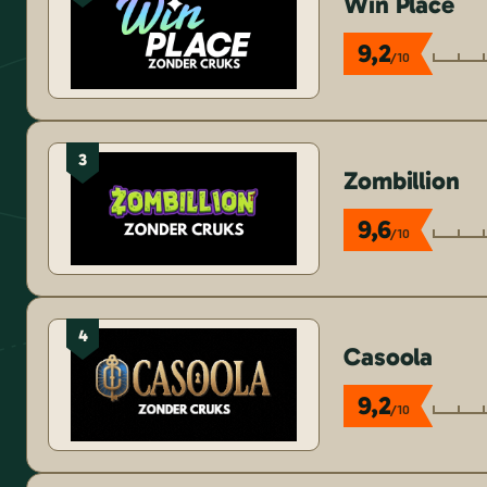
Win Place
9,2
/10
3
Zombillion
9,6
/10
4
Casoola
9,2
/10