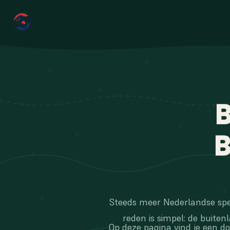
B
B
Steeds meer Nederlandse spe
reden is simpel: de buiten
Op deze pagina vind je een do