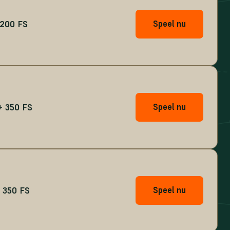
 200 FS
Speel nu
+ 350 FS
Speel nu
 350 FS
Speel nu