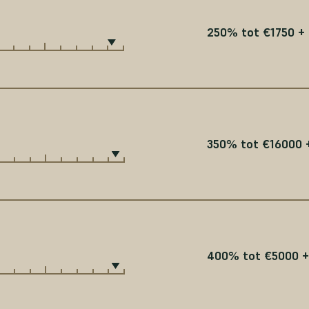
250% tot €1750 +
350% tot €16000 
400% tot €5000 +