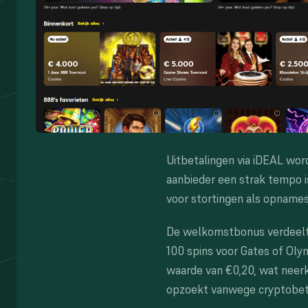
Uitbetalingen via iDEAL wor
aanbieder een strak tempo i
voor stortingen als opnames
De welkomstbonus verdeelt 4
100 spins voor Gates of Oly
waarde van €0,20, wat neerk
opzoekt vanwege cryptobetal