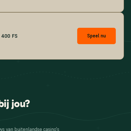
 400 FS
Speel nu
ij jou?
ews van buitenlandse casino's