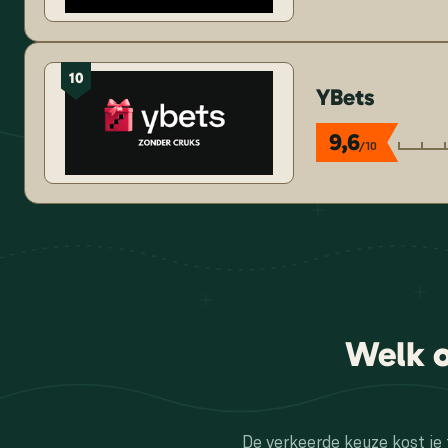
10
YBets
9,6
/10
Welk o
De verkeerde keuze kost je t