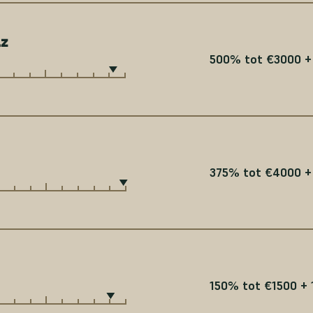
z
500% tot €3000 +
375% tot €4000 +
150% tot €1500 + 