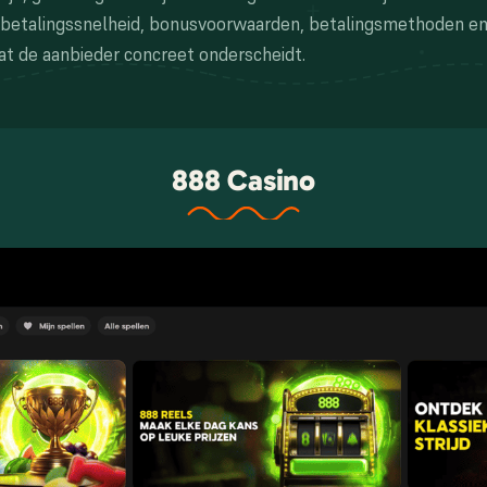
betalingssnelheid, bonusvoorwaarden, betalingsmethoden en sp
t de aanbieder concreet onderscheidt.
888 Casino