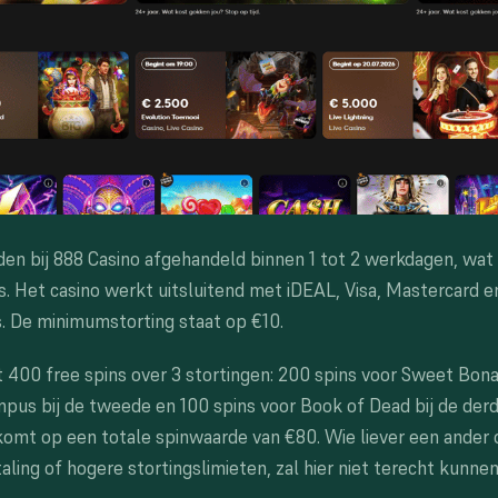
den bij 888 Casino afgehandeld binnen 1 tot 2 werkdagen, wa
s. Het casino werkt uitsluitend met iDEAL, Visa, Mastercard e
. De minimumstorting staat op €10.
00 free spins over 3 stortingen: 200 spins voor Sweet Bonanz
mpus bij de tweede en 100 spins voor Book of Dead bij de derd
omt op een totale spinwaarde van €80. Wie liever een ander o
ing of hogere stortingslimieten, zal hier niet terecht kunnen