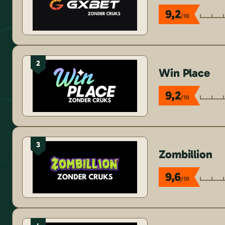
9,2
/10
2
Win Place
9,2
/10
3
Zombillion
9,6
/10