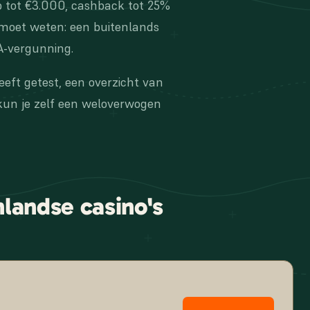
 tot €3.000, cashback tot 25%
 moet weten: een buitenlands
A-vergunning.
eeft getest, een overzicht van
kun je zelf een weloverwogen
landse casino's