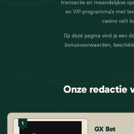
transactie en maandelijkse o
en VIP-programma's met leve
casino valt 
Op deze pagina vind je een do
bonusvoorwaarden, beschikba
Onze redactie 
1
GX Bet