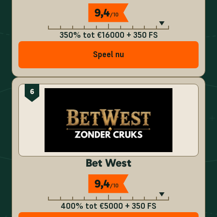
9,4
/10
350% tot €16000 + 350 FS
Speel nu
6
Bet West
9,4
/10
400% tot €5000 + 350 FS