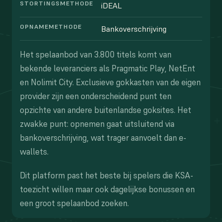
STORTINGSMETHODE
iDEAL
OPNAMEMETHODE
Bankoverschrijving
Het spelaanbod van 3.800 titels komt van
bekende leveranciers als Pragmatic Play, NetEnt
en Nolimit City. Exclusieve gokkasten van de eigen
provider zijn een onderscheidend punt ten
opzichte van andere buitenlandse goksites. Het
zwakke punt: opnemen gaat uitsluitend via
bankoverschrijving, wat trager aanvoelt dan e-
wallets.
Dit platform past het beste bij spelers die KSA-
toezicht willen maar ook dagelijkse bonussen en
een groot spelaanbod zoeken.