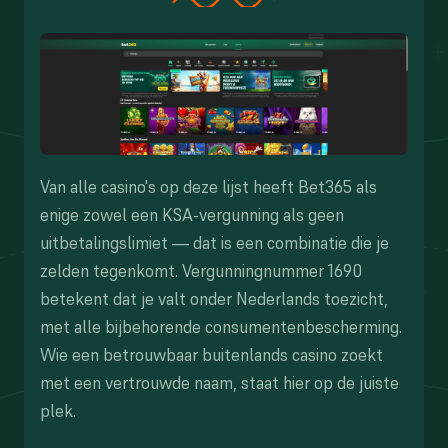
Van alle casino's op deze lijst heeft Bet365 als
enige zowel een KSA-vergunning als geen
uitbetalingslimiet — dat is een combinatie die je
zelden tegenkomt. Vergunningnummer 1690
betekent dat je valt onder Nederlands toezicht,
met alle bijbehorende consumentenbescherming.
Wie een betrouwbaar buitenlands casino zoekt
met een vertrouwde naam, staat hier op de juiste
plek.