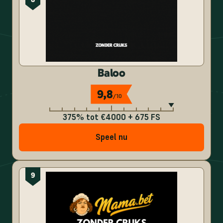
Baloo
9,8
/10
375% tot €4000 + 675 FS
Speel nu
9