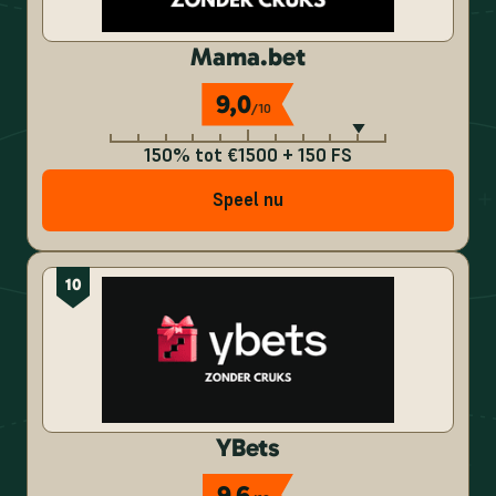
Mama.bet
9,0
/10
150% tot €1500 + 150 FS
Speel nu
10
YBets
9,6