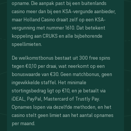
opname. Die aanpak past bij een buitenlands
casino meer dan bij een KSA-vergunde aanbieder,
maar Holland Casino draait zelf op een KSA-
vergunning met nummer 1610. Dat betekent
koppeling aan CRUKS en alle bijbehorende
speellimieten.
De welkomstbonus bestaat uit 300 free spins
tegen €0,10 per draai, wat neerkomt op een
bonuswaarde van €30. Geen matchbonus, geen
ingewikkelde staffel. Het minimale
stortingsbedrag ligt op €10, en je betaalt via
iDEAL, PayPal, Mastercard of Trustly Pay.
Opnames lopen via dezelfde methoden, en het
casino stelt geen limiet aan het aantal opnames
per maand.