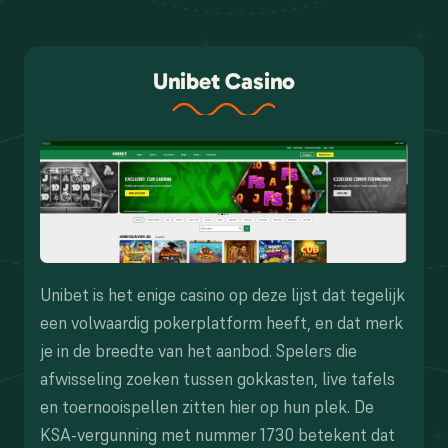
Unibet Casino
Unibet is het enige casino op deze lijst dat tegelijk
een volwaardig pokerplatform heeft, en dat merk
je in de breedte van het aanbod. Spelers die
afwisseling zoeken tussen gokkasten, live tafels
en toernooispellen zitten hier op hun plek. De
KSA-vergunning met nummer 1730 betekent dat