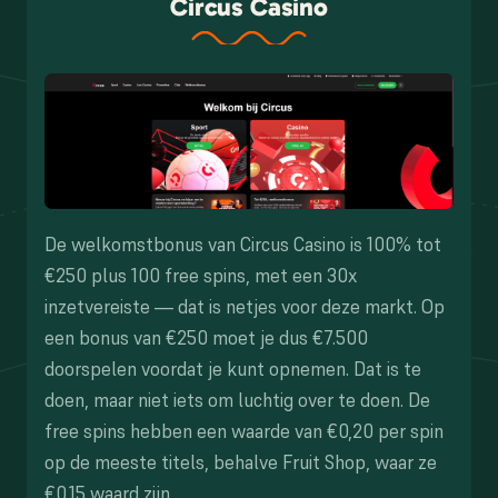
Circus Casino
De welkomstbonus van Circus Casino is 100% tot
€250 plus 100 free spins, met een 30x
inzetvereiste — dat is netjes voor deze markt. Op
een bonus van €250 moet je dus €7.500
doorspelen voordat je kunt opnemen. Dat is te
doen, maar niet iets om luchtig over te doen. De
free spins hebben een waarde van €0,20 per spin
op de meeste titels, behalve Fruit Shop, waar ze
€0,15 waard zijn.