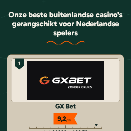
Onze beste buitenlandse casino's
gerangschikt voor Nederlandse
spelers
1
GX Bet
9,2
/10