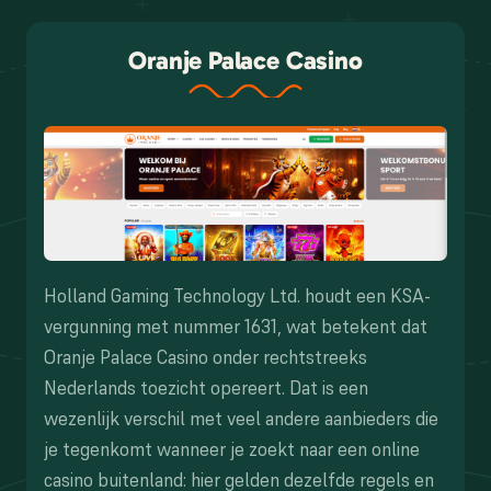
Oranje Palace Casino
Holland Gaming Technology Ltd. houdt een KSA-
vergunning met nummer 1631, wat betekent dat
Oranje Palace Casino onder rechtstreeks
Nederlands toezicht opereert. Dat is een
wezenlijk verschil met veel andere aanbieders die
je tegenkomt wanneer je zoekt naar een online
casino buitenland: hier gelden dezelfde regels en