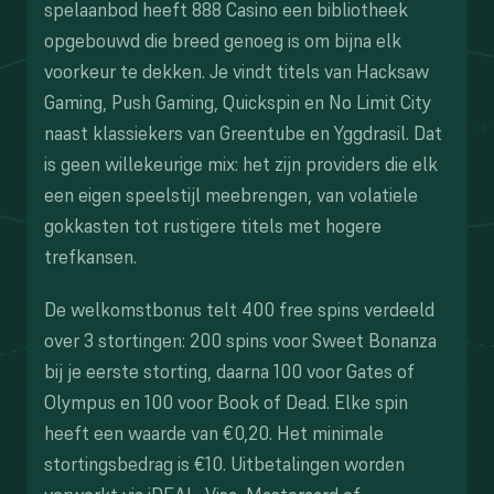
spelaanbod heeft 888 Casino een bibliotheek
opgebouwd die breed genoeg is om bijna elk
voorkeur te dekken. Je vindt titels van Hacksaw
Gaming, Push Gaming, Quickspin en No Limit City
naast klassiekers van Greentube en Yggdrasil. Dat
is geen willekeurige mix: het zijn providers die elk
een eigen speelstijl meebrengen, van volatiele
gokkasten tot rustigere titels met hogere
trefkansen.
De welkomstbonus telt 400 free spins verdeeld
over 3 stortingen: 200 spins voor Sweet Bonanza
bij je eerste storting, daarna 100 voor Gates of
Olympus en 100 voor Book of Dead. Elke spin
heeft een waarde van €0,20. Het minimale
stortingsbedrag is €10. Uitbetalingen worden