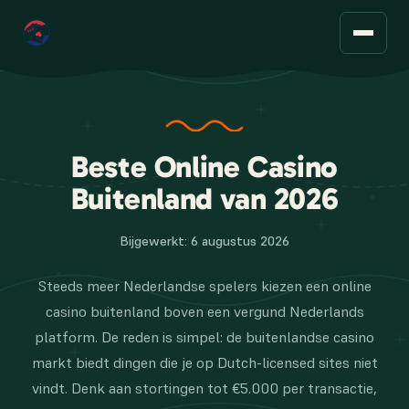
Beste Online Casino
Buitenland van 2026
Bijgewerkt:
6 augustus 2026
Steeds meer Nederlandse spelers kiezen een online
casino buitenland boven een vergund Nederlands
platform. De reden is simpel: de buitenlandse casino
markt biedt dingen die je op Dutch-licensed sites niet
vindt. Denk aan stortingen tot €5.000 per transactie,