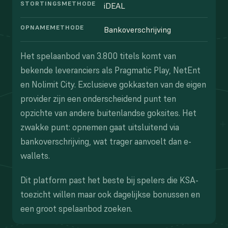
STORTINGSMETHODE
iDEAL
OPNAMEMETHODE
Bankoverschrijving
Het spelaanbod van 3.800 titels komt van
bekende leveranciers als Pragmatic Play, NetEnt
en Nolimit City. Exclusieve gokkasten van de eigen
provider zijn een onderscheidend punt ten
opzichte van andere buitenlandse goksites. Het
zwakke punt: opnemen gaat uitsluitend via
bankoverschrijving, wat trager aanvoelt dan e-
wallets.
Dit platform past het beste bij spelers die KSA-
toezicht willen maar ook dagelijkse bonussen en
een groot spelaanbod zoeken.