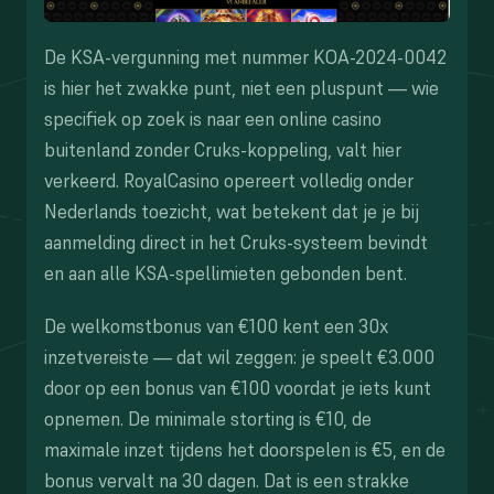
De KSA-vergunning met nummer KOA-2024-0042
is hier het zwakke punt, niet een pluspunt — wie
specifiek op zoek is naar een online casino
buitenland zonder Cruks-koppeling, valt hier
verkeerd. RoyalCasino opereert volledig onder
Nederlands toezicht, wat betekent dat je je bij
aanmelding direct in het Cruks-systeem bevindt
en aan alle KSA-spellimieten gebonden bent.
De welkomstbonus van €100 kent een 30x
inzetvereiste — dat wil zeggen: je speelt €3.000
door op een bonus van €100 voordat je iets kunt
opnemen. De minimale storting is €10, de
maximale inzet tijdens het doorspelen is €5, en de
bonus vervalt na 30 dagen. Dat is een strakke