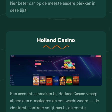
hier beter dan op de meeste andere plekken in
deze lijst.
Holland Casino
Een account aanmaken bij Holland Casino vraagt
alleen een e-mailadres en een wachtwoord — de
identiteitscontrole volgt pas bij de eerste