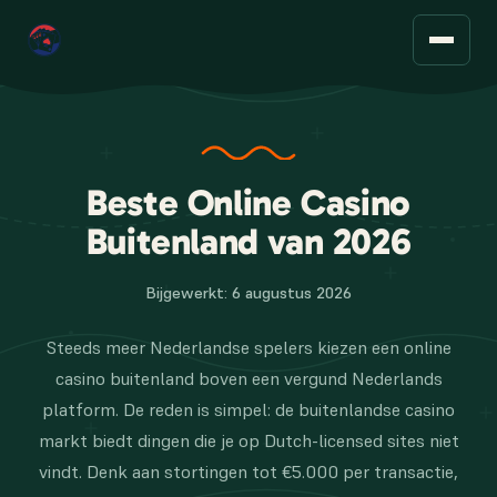
Beste Online Casino
Buitenland van 2026
Bijgewerkt:
6 augustus 2026
Steeds meer Nederlandse spelers kiezen een online
casino buitenland boven een vergund Nederlands
platform. De reden is simpel: de buitenlandse casino
markt biedt dingen die je op Dutch-licensed sites niet
vindt. Denk aan stortingen tot €5.000 per transactie,