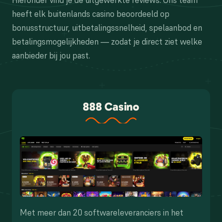
heeft elk buitenlands casino beoordeeld op
bonusstructuur, uitbetalingssnelheid, spelaanbod en
betalingsmogelijkheden — zodat je direct ziet welke
aanbieder bij jou past.
888 Casino
Met meer dan 20 softwareleveranciers in het