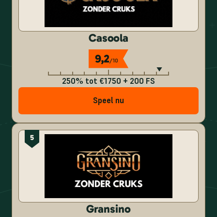
Casoola
9,2
/10
250% tot €1750 + 200 FS
Speel nu
5
Gransino