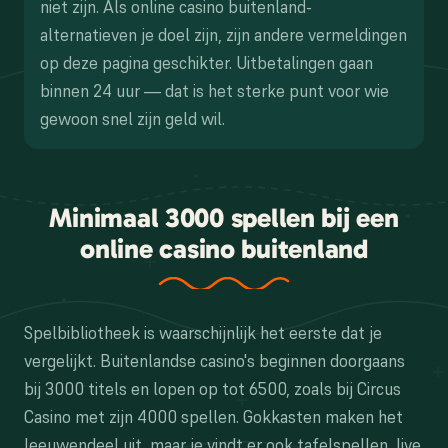
niet zijn. Als online casino buitenland-
alternatieven je doel zijn, zijn andere vermeldingen
op deze pagina geschikter. Uitbetalingen gaan
binnen 24 uur — dat is het sterke punt voor wie
gewoon snel zijn geld wil.
Minimaal 3000 spellen bij een
online casino buitenland
Spelbibliotheek is waarschijnlijk het eerste dat je
vergelijkt. Buitenlandse casino's beginnen doorgaans
bij 3000 titels en lopen op tot 6500, zoals bij Circus
Casino met zijn 4000 spellen. Gokkasten maken het
leeuwendeel uit, maar je vindt er ook tafelspellen, live