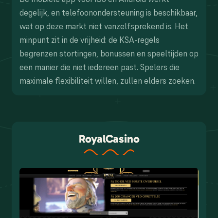
degelijk, en telefoonondersteuning is beschikbaar,
wat op deze markt niet vanzelfsprekend is. Het
minpunt zit in de vrijheid: de KSA-regels
begrenzen stortingen, bonussen en speeltijden op
een manier die niet iedereen past. Spelers die
maximale flexibiliteit willen, zullen elders zoeken.
RoyalCasino