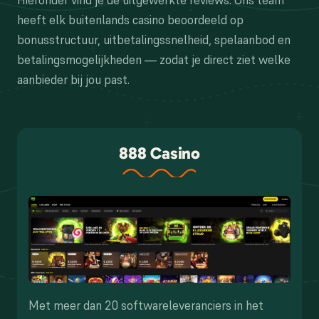
heeft elk buitenlands casino beoordeeld op
bonusstructuur, uitbetalingssnelheid, spelaanbod en
betalingsmogelijkheden — zodat je direct ziet welke
aanbieder bij jou past.
888 Casino
Met meer dan 20 softwareleveranciers in het