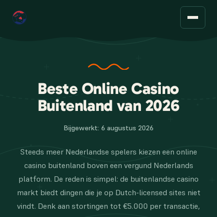
Beste Online Casino
Buitenland van 2026
Bijgewerkt:
6 augustus 2026
Steeds meer Nederlandse spelers kiezen een online
casino buitenland boven een vergund Nederlands
platform. De reden is simpel: de buitenlandse casino
markt biedt dingen die je op Dutch-licensed sites niet
vindt. Denk aan stortingen tot €5.000 per transactie,