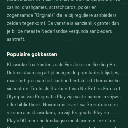
casino, crashgames, scratchcards, poker en
zogenaamde "Originals" die je bij reguliere aanbieders
zelden tegenkomt. De variatie is aanzienlijk groter dan
je bij de meeste Nederlandse vergunde aanbieders
aantreft.
Populaire gokkasten
Klassieke fruitkasten zoals Fire Joker en Sizzling Hot
Deluxe staan nog altijd hoog in de populariteitslijstjes,
maar het gros van het aanbod bestaat uit thematische
videoslots. Titels als Starburst van NetEnt en Gates of
Olympus van Pragmatic Play zijn vaste namen in vrijwel
elke bibliotheek. Novomatic levert via Greentube een
stroom aan klassiekers, terwijl Pragmatic Play en
Play'n GO meer hedendaagse mechanismen inzetten.