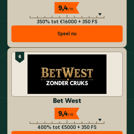
9,4
/10
350% tot €16000 + 350 FS
Speel nu
6
Bet West
9,4
/10
400% tot €5000 + 350 FS