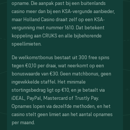
opname. Die aanpak past bij een buitenlands
casino meer dan bij een KSA-vergunde aanbieder,
maar Holland Casino draait zelf op een KSA-
vergunning met nummer 1610. Dat betekent
koppeling aan CRUKS en alle bijbehorende
speellimieten.
De welkomstbonus bestaat uit 300 free spins
tegen €0,10 per draai, wat neerkomt op een
bonuswaarde van €30. Geen matchbonus, geen
ingewikkelde staffel. Het minimale
stortingsbedrag ligt op €10, en je betaalt via
iDEAL, PayPal, Mastercard of Trustly Pay.
Opnames lopen via dezelfde methoden, en het
casino stelt geen limiet aan het aantal opnames
per maand.