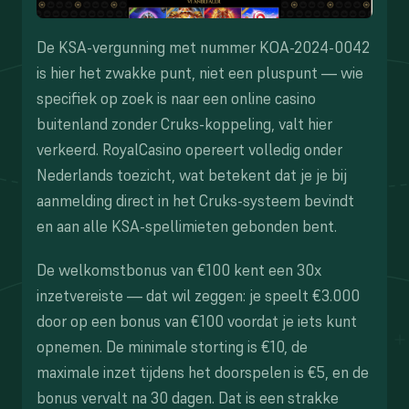
De KSA-vergunning met nummer KOA-2024-0042
is hier het zwakke punt, niet een pluspunt — wie
specifiek op zoek is naar een online casino
buitenland zonder Cruks-koppeling, valt hier
verkeerd. RoyalCasino opereert volledig onder
Nederlands toezicht, wat betekent dat je je bij
aanmelding direct in het Cruks-systeem bevindt
en aan alle KSA-spellimieten gebonden bent.
De welkomstbonus van €100 kent een 30x
inzetvereiste — dat wil zeggen: je speelt €3.000
door op een bonus van €100 voordat je iets kunt
opnemen. De minimale storting is €10, de
maximale inzet tijdens het doorspelen is €5, en de
bonus vervalt na 30 dagen. Dat is een strakke