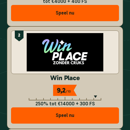
tot €4000 + 400 FS
Speel nu
2
Win Place
9,2
/10
250% tot €14000 + 300 FS
Speel nu