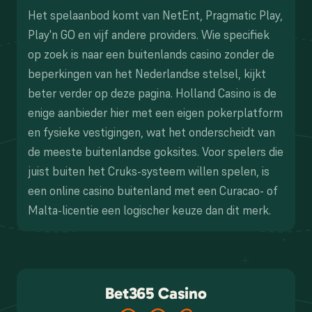
Het spelaanbod komt van NetEnt, Pragmatic Play,
Play'n GO en vijf andere providers. Wie specifiek
op zoek is naar een buitenlands casino zonder de
beperkingen van het Nederlandse stelsel, kijkt
beter verder op deze pagina. Holland Casino is de
enige aanbieder hier met een eigen pokerplatform
en fysieke vestigingen, wat het onderscheidt van
de meeste buitenlandse goksites. Voor spelers die
juist buiten het Cruks-systeem willen spelen, is
een online casino buitenland met een Curacao- of
Malta-licentie een logischer keuze dan dit merk.
Bet365 Casino