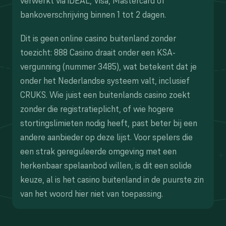
verwerkt via iDEAL, Visa, Mastercard of
bankoverschrijving binnen 1 tot 2 dagen.
Dit is geen online casino buitenland zonder
toezicht: 888 Casino draait onder een KSA-
vergunning (nummer 3485), wat betekent dat je
onder het Nederlandse systeem valt, inclusief
CRUKS. Wie juist een buitenlands casino zoekt
zonder die registratieplicht, of wie hogere
stortingslimieten nodig heeft, past beter bij een
andere aanbieder op deze lijst. Voor spelers die
een strak gereguleerde omgeving met een
herkenbaar spelaanbod willen, is dit een solide
keuze, al is het casino buitenland in de puurste zin
van het woord hier niet van toepassing.