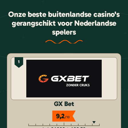
Onze beste buitenlandse casino's
gerangschikt voor Nederlandse
spelers
1
GX Bet
9,2
/10