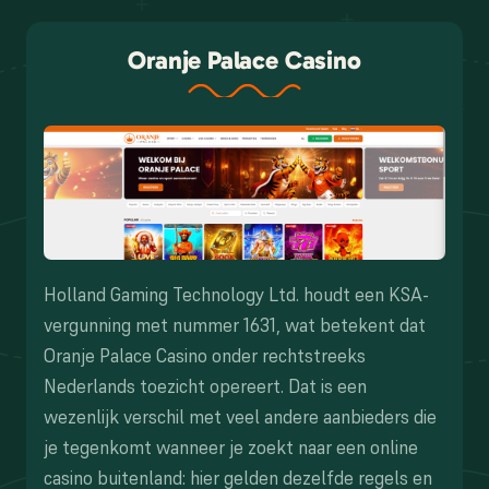
Oranje Palace Casino
Holland Gaming Technology Ltd. houdt een KSA-
vergunning met nummer 1631, wat betekent dat
Oranje Palace Casino onder rechtstreeks
Nederlands toezicht opereert. Dat is een
wezenlijk verschil met veel andere aanbieders die
je tegenkomt wanneer je zoekt naar een online
casino buitenland: hier gelden dezelfde regels en