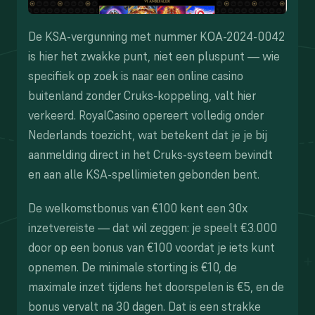
De KSA-vergunning met nummer KOA-2024-0042
is hier het zwakke punt, niet een pluspunt — wie
specifiek op zoek is naar een online casino
buitenland zonder Cruks-koppeling, valt hier
verkeerd. RoyalCasino opereert volledig onder
Nederlands toezicht, wat betekent dat je je bij
aanmelding direct in het Cruks-systeem bevindt
en aan alle KSA-spellimieten gebonden bent.
De welkomstbonus van €100 kent een 30x
inzetvereiste — dat wil zeggen: je speelt €3.000
door op een bonus van €100 voordat je iets kunt
opnemen. De minimale storting is €10, de
maximale inzet tijdens het doorspelen is €5, en de
bonus vervalt na 30 dagen. Dat is een strakke