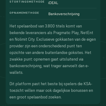
STORTINGSMETHODE
iDEAL
OPNAMEMETHODE
Bankoverschrijving
Het spelaanbod van 3.800 titels komt van
bekende leveranciers als Pragmatic Play, NetEnt
en Nolimit City. Exclusieve gokkasten van de eigen
provider zijn een onderscheidend punt ten
opzichte van andere buitenlandse goksites. Het
zwakke punt: opnemen gaat uitsluitend via
bankoverschrijving, wat trager aanvoelt dan e-
wallets.
Dit platform past het beste bij spelers die KSA-
toezicht willen maar ook dagelijkse bonussen en
een groot spelaanbod zoeken.