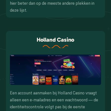
hier beter dan op de meeste andere plekken in
deze lijst.
Holland Casino
Een account aanmaken bij Holland Casino vraagt
alleen een e-mailadres en een wachtwoord — de
identiteitscontrole volgt pas bij de eerste