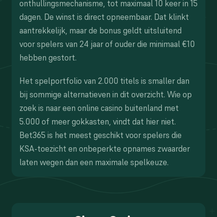
onthullingsmechanisme, tot maximaal 10 keer in 15
dagen. De winst is direct opneembaar. Dat klinkt
aantrekkelijk, maar de bonus geldt uitsluitend
voor spelers van 24 jaar of ouder die minimaal €10
hebben gestort.
Het spelportfolio van 2.000 titels is smaller dan
bij sommige alternatieven in dit overzicht. Wie op
zoek is naar een online casino buitenland met
5.000 of meer gokkasten, vindt dat hier niet.
Bet365 is het meest geschikt voor spelers die
KSA-toezicht en onbeperkte opnames zwaarder
laten wegen dan een maximale spelkeuze.