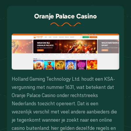
Oranje Palace Casino
Holland Gaming Technology Ltd. houdt een KSA-
vergunning met nummer 1631, wat betekent dat
Oranje Palace Casino onder rechtstreeks
Nederlands toezicht opereert. Dat is een
wezenlijk verschil met veel andere aanbieders die
je tegenkomt wanneer je zoekt naar een online
casino buitenland: hier gelden dezelfde regels en