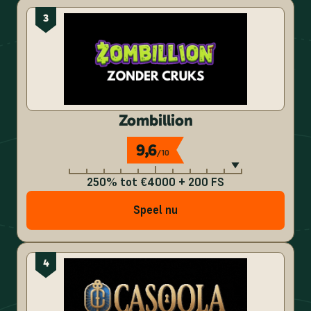
3
Zombillion
9,6
/10
250% tot €4000 + 200 FS
Speel nu
4