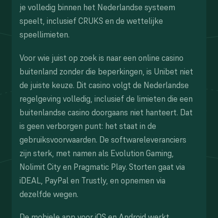
je volledig binnen het Nederlandse systeem
speelt, inclusief CRUKS en de wettelijke
speellimieten.
Voor wie juist op zoek is naar een online casino
buitenland zonder die beperkingen, is Unibet niet
de juiste keuze. Dit casino volgt de Nederlandse
regelgeving volledig, inclusief de limieten die een
buitenlandse casino doorgaans niet hanteert. Dat
is geen verborgen punt: het staat in de
gebruiksvoorwaarden. De softwareleveranciers
zijn sterk, met namen als Evolution Gaming,
Nolimit City en Pragmatic Play. Storten gaat via
iDEAL, PayPal en Trustly, en opnemen via
dezelfde wegen.
De mobiele app voor iOS en Android werkt