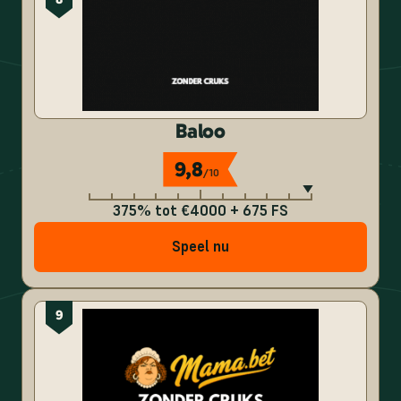
Baloo
9,8
/10
375% tot €4000 + 675 FS
Speel nu
9