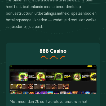
heeft elk buitenlands casino beoordeeld op
bonusstructuur, uitbetalingssnelheid, spelaanbod en
betalingsmogelijkheden — zodat je direct ziet welke
aanbieder bij jou past.
888 Casino
Met meer dan 20 softwareleveranciers in het