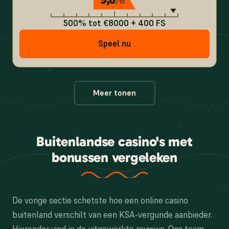
/10
500% tot €8000 + 400 FS
Speel nu
Meer tonen
Buitenlandse casino's met
bonussen vergeleken
De vorige sectie schetste hoe een online casino
buitenland verschilt van een KSA-vergunde aanbieder.
Hieronder vind je de uitgewerkte reviews. Ons team