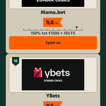
Mama.bet
9,0
/10
150% tot €1500 + 150 FS
Speel nu
10
YBets
9,6