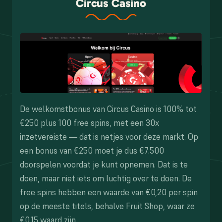
Circus Casino
De welkomstbonus van Circus Casino is 100% tot
€250 plus 100 free spins, met een 30x
inzetvereiste — dat is netjes voor deze markt. Op
een bonus van €250 moet je dus €7.500
doorspelen voordat je kunt opnemen. Dat is te
doen, maar niet iets om luchtig over te doen. De
free spins hebben een waarde van €0,20 per spin
op de meeste titels, behalve Fruit Shop, waar ze
€0,15 waard zijn.