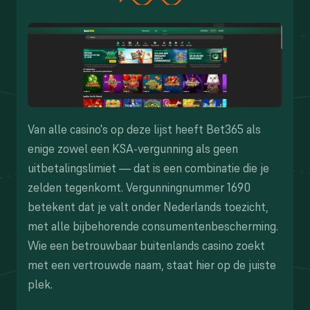
Van alle casino's op deze lijst heeft Bet365 als
enige zowel een KSA-vergunning als geen
uitbetalingslimiet — dat is een combinatie die je
zelden tegenkomt. Vergunningnummer 1690
betekent dat je valt onder Nederlands toezicht,
met alle bijbehorende consumentenbescherming.
Wie een betrouwbaar buitenlands casino zoekt
met een vertrouwde naam, staat hier op de juiste
plek.