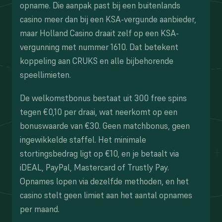
opname. Die aanpak past bij een buitenlands
casino meer dan bij een KSA-vergunde aanbieder,
maar Holland Casino draait zelf op een KSA-
vergunning met nummer 1610. Dat betekent
koppeling aan CRUKS en alle bijbehorende
speellimieten.
De welkomstbonus bestaat uit 300 free spins
tegen €0,10 per draai, wat neerkomt op een
bonuswaarde van €30. Geen matchbonus, geen
ingewikkelde staffel. Het minimale
stortingsbedrag ligt op €10, en je betaalt via
iDEAL, PayPal, Mastercard of Trustly Pay.
Opnames lopen via dezelfde methoden, en het
casino stelt geen limiet aan het aantal opnames
per maand.