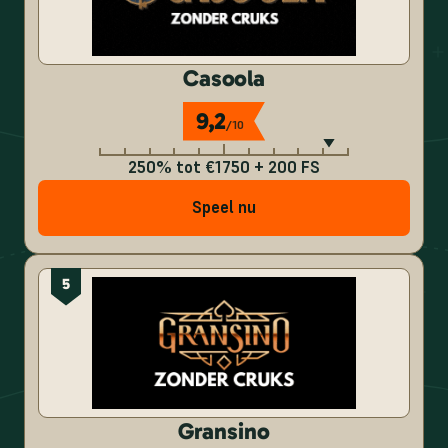
Casoola
9,2
/10
250% tot €1750 + 200 FS
Speel nu
5
Gransino