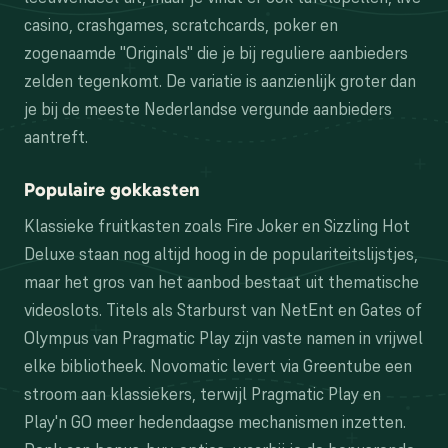
casino, crashgames, scratchcards, poker en
zogenaamde "Originals" die je bij reguliere aanbieders
zelden tegenkomt. De variatie is aanzienlijk groter dan
je bij de meeste Nederlandse vergunde aanbieders
aantreft.
Populaire gokkasten
Klassieke fruitkasten zoals Fire Joker en Sizzling Hot
Deluxe staan nog altijd hoog in de populariteitslijstjes,
maar het gros van het aanbod bestaat uit thematische
videoslots. Titels als Starburst van NetEnt en Gates of
Olympus van Pragmatic Play zijn vaste namen in vrijwel
elke bibliotheek. Novomatic levert via Greentube een
stroom aan klassiekers, terwijl Pragmatic Play en
Play'n GO meer hedendaagse mechanismen inzetten.