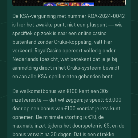
De KSA-vergunning met nummer KOA-2024-0042
is hier het zwakke punt, niet een pluspunt — wie
specifiek op zoek is naar een online casino
buitenland zonder Cruks-koppeling, valt hier
verkeerd. RoyalCasino opereert volledig onder
Nederlands toezicht, wat betekent dat je je bij
aanmelding direct in het Cruks-systeem bevindt
en aan alle KSA-spellimieten gebonden bent.
De welkomstbonus van €100 kent een 30x
inzetvereiste — dat wil zeggen: je speelt €3.000
door op een bonus van €100 voordat je iets kunt
opnemen. De minimale storting is €10, de
maximale inzet tijdens het doorspelen is €5, en de
bonus vervalt na 30 dagen. Dat is een strakke