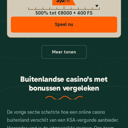
/10
500% tot €8000 + 400 FS
Speel nu
Meer tonen
Buitenlandse casino's met
bonussen vergeleken
De vorige sectie schetste hoe een online casino
buitenland verschilt van een KSA-vergunde aanbieder.
Hieronder vind je de uitgewerkte reviews. Ons team