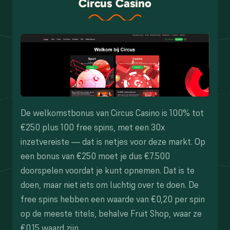
Circus Casino
De welkomstbonus van Circus Casino is 100% tot
€250 plus 100 free spins, met een 30x
inzetvereiste — dat is netjes voor deze markt. Op
een bonus van €250 moet je dus €7.500
doorspelen voordat je kunt opnemen. Dat is te
doen, maar niet iets om luchtig over te doen. De
free spins hebben een waarde van €0,20 per spin
op de meeste titels, behalve Fruit Shop, waar ze
€0,15 waard zijn.