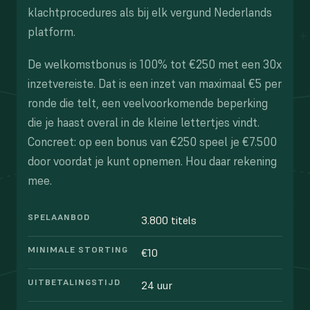
klachtprocedures als bij elk vergund Nederlands
platform.
De welkomstbonus is 100% tot €250 met een 30x
inzetvereiste. Dat is een inzet van maximaal €5 per
ronde die telt, een veelvoorkomende beperking
die je haast overal in de kleine lettertjes vindt.
Concreet: op een bonus van €250 speel je €7.500
door voordat je kunt opnemen. Hou daar rekening
mee.
SPELAANBOD
3.800 titels
MINIMALE STORTING
€10
UITBETALINGSTIJD
24 uur