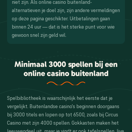
niet zijn. Als online casino buitenland-
alternatieven je doel zijn, zijn andere vermeldingen
op deze pagina geschikter. Uitbetalingen gaan
binnen 24 uur — dat is het sterke punt voor wie
gewoon snel zijn geld wil.
Minimaal 3000 spellen bij een
online casino buitenland
Spelbibliotheek is waarschijnlijk het eerste dat je
vergelijkt. Buitenlandse casino's beginnen doorgaans
bij 3000 titels en lopen op tot 6500, zoals bij Circus
Casino met zijn 4000 spellen. Gokkasten maken het
leeuwendeel uit, maar je vindt er ook tafelspellen, live