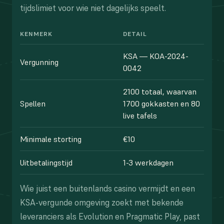
tijdslimiet voor wie niet dagelijks speelt.
KENMERK
DETAIL
KSA — KOA-2024-
Vergunning
0042
2100 totaal, waarvan
Spellen
1700 gokkasten en 80
live tafels
Minimale storting
€10
Uitbetalingstijd
1-3 werkdagen
Wie juist een buitenlands casino vermijdt en een
KSA-vergunde omgeving zoekt met bekende
leveranciers als Evolution en Pragmatic Play, past