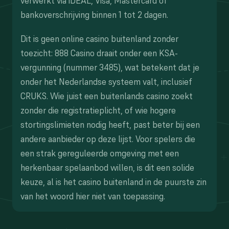
verwerkt via iDEAL, Visa, Mastercard of
bankoverschrijving binnen 1 tot 2 dagen.
Dit is geen online casino buitenland zonder
toezicht: 888 Casino draait onder een KSA-
vergunning (nummer 3485), wat betekent dat je
onder het Nederlandse systeem valt, inclusief
CRUKS. Wie juist een buitenlands casino zoekt
zonder die registratieplicht, of wie hogere
stortingslimieten nodig heeft, past beter bij een
andere aanbieder op deze lijst. Voor spelers die
een strak gereguleerde omgeving met een
herkenbaar spelaanbod willen, is dit een solide
keuze, al is het casino buitenland in de puurste zin
van het woord hier niet van toepassing.