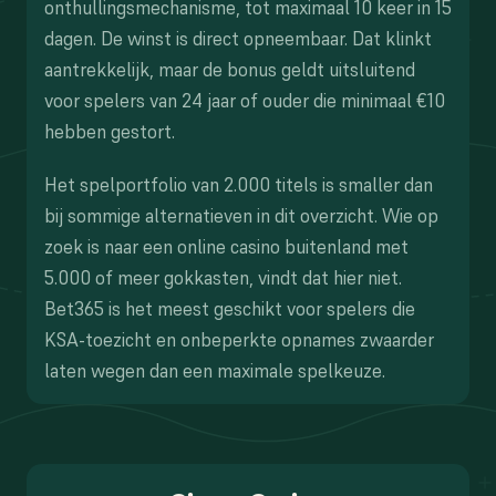
onthullingsmechanisme, tot maximaal 10 keer in 15
dagen. De winst is direct opneembaar. Dat klinkt
aantrekkelijk, maar de bonus geldt uitsluitend
voor spelers van 24 jaar of ouder die minimaal €10
hebben gestort.
Het spelportfolio van 2.000 titels is smaller dan
bij sommige alternatieven in dit overzicht. Wie op
zoek is naar een online casino buitenland met
5.000 of meer gokkasten, vindt dat hier niet.
Bet365 is het meest geschikt voor spelers die
KSA-toezicht en onbeperkte opnames zwaarder
laten wegen dan een maximale spelkeuze.