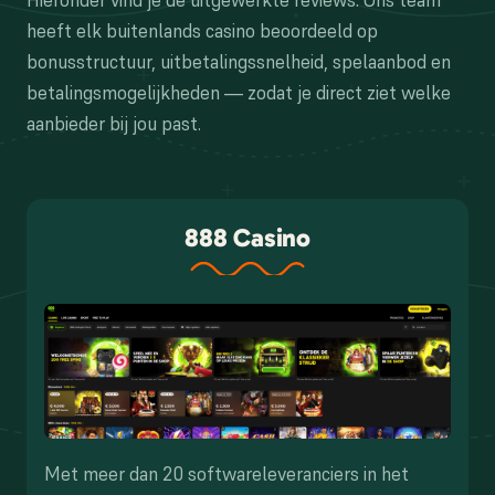
heeft elk buitenlands casino beoordeeld op
bonusstructuur, uitbetalingssnelheid, spelaanbod en
betalingsmogelijkheden — zodat je direct ziet welke
aanbieder bij jou past.
888 Casino
Met meer dan 20 softwareleveranciers in het