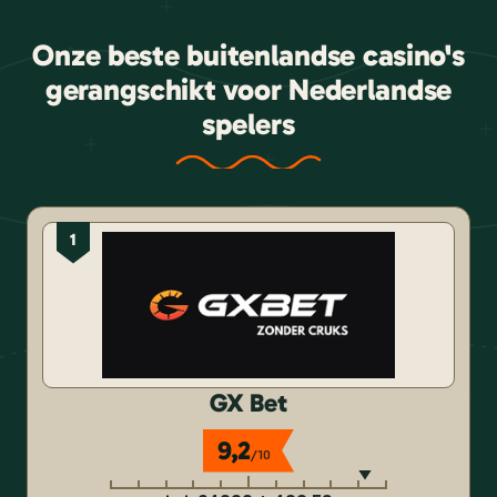
Onze beste buitenlandse casino's
gerangschikt voor Nederlandse
spelers
1
GX Bet
9,2
/10