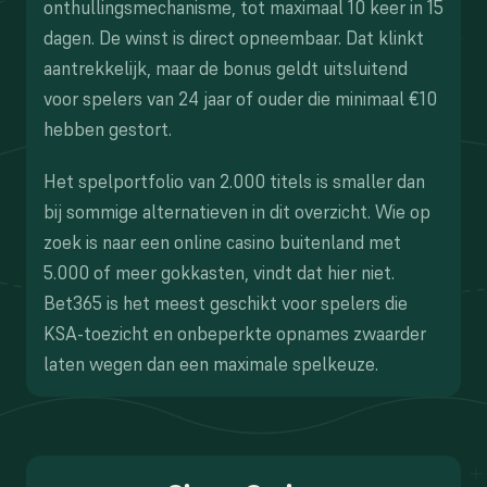
onthullingsmechanisme, tot maximaal 10 keer in 15
dagen. De winst is direct opneembaar. Dat klinkt
aantrekkelijk, maar de bonus geldt uitsluitend
voor spelers van 24 jaar of ouder die minimaal €10
hebben gestort.
Het spelportfolio van 2.000 titels is smaller dan
bij sommige alternatieven in dit overzicht. Wie op
zoek is naar een online casino buitenland met
5.000 of meer gokkasten, vindt dat hier niet.
Bet365 is het meest geschikt voor spelers die
KSA-toezicht en onbeperkte opnames zwaarder
laten wegen dan een maximale spelkeuze.