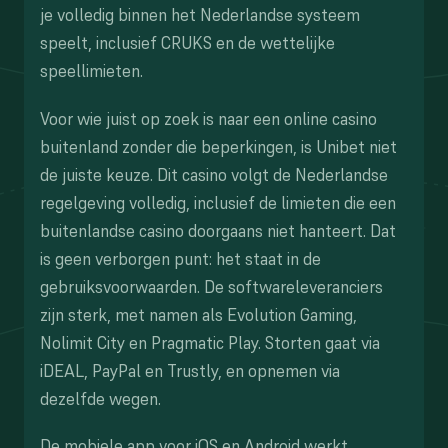
je volledig binnen het Nederlandse systeem
speelt, inclusief CRUKS en de wettelijke
speellimieten.
Voor wie juist op zoek is naar een online casino
buitenland zonder die beperkingen, is Unibet niet
de juiste keuze. Dit casino volgt de Nederlandse
regelgeving volledig, inclusief de limieten die een
buitenlandse casino doorgaans niet hanteert. Dat
is geen verborgen punt: het staat in de
gebruiksvoorwaarden. De softwareleveranciers
zijn sterk, met namen als Evolution Gaming,
Nolimit City en Pragmatic Play. Storten gaat via
iDEAL, PayPal en Trustly, en opnemen via
dezelfde wegen.
De mobiele app voor iOS en Android werkt