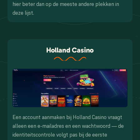
hier beter dan op de meeste andere plekken in
deze lijst.
Holland Casino
Een account aanmaken bij Holland Casino vraagt
alleen een e-mailadres en een wachtwoord — de
identiteitscontrole volgt pas bij de eerste