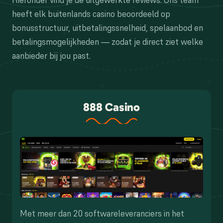
heeft elk buitenlands casino beoordeeld op
bonusstructuur, uitbetalingssnelheid, spelaanbod en
betalingsmogelijkheden — zodat je direct ziet welke
aanbieder bij jou past.
888 Casino
Met meer dan 20 softwareleveranciers in het