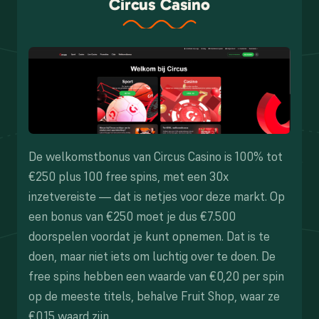
Circus Casino
De welkomstbonus van Circus Casino is 100% tot
€250 plus 100 free spins, met een 30x
inzetvereiste — dat is netjes voor deze markt. Op
een bonus van €250 moet je dus €7.500
doorspelen voordat je kunt opnemen. Dat is te
doen, maar niet iets om luchtig over te doen. De
free spins hebben een waarde van €0,20 per spin
op de meeste titels, behalve Fruit Shop, waar ze
€0,15 waard zijn.