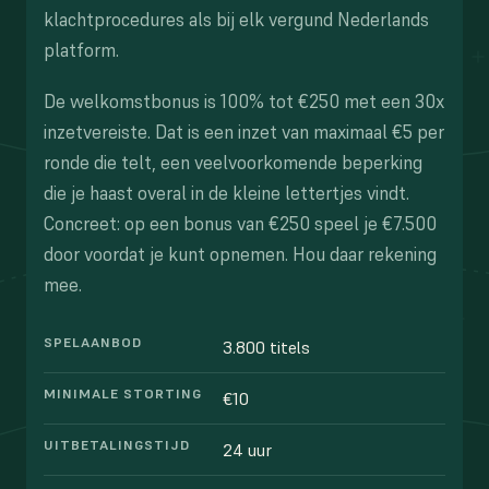
klachtprocedures als bij elk vergund Nederlands
platform.
De welkomstbonus is 100% tot €250 met een 30x
inzetvereiste. Dat is een inzet van maximaal €5 per
ronde die telt, een veelvoorkomende beperking
die je haast overal in de kleine lettertjes vindt.
Concreet: op een bonus van €250 speel je €7.500
door voordat je kunt opnemen. Hou daar rekening
mee.
SPELAANBOD
3.800 titels
MINIMALE STORTING
€10
UITBETALINGSTIJD
24 uur