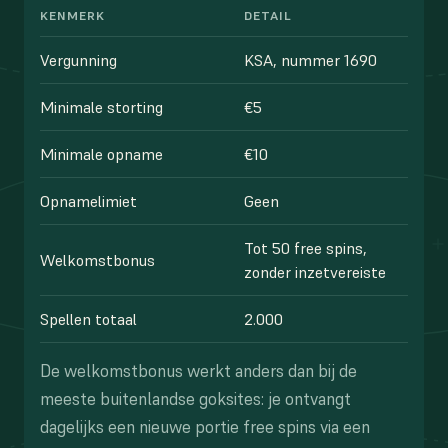
KENMERK
DETAIL
Vergunning
KSA, nummer 1690
Minimale storting
€5
Minimale opname
€10
Opnamelimiet
Geen
Tot 50 free spins,
Welkomstbonus
zonder inzetvereiste
Spellen totaal
2.000
De welkomstbonus werkt anders dan bij de
meeste buitenlandse goksites: je ontvangt
dagelijks een nieuwe portie free spins via een