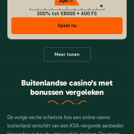
/10
500% tot €8000 + 400 FS
Speel nu
Meer tonen
Buitenlandse casino's met
bonussen vergeleken
De vorige sectie schetste hoe een online casino
buitenland verschilt van een KSA-vergunde aanbieder.
Hieronder vind je de uitgewerkte reviews. Ons team