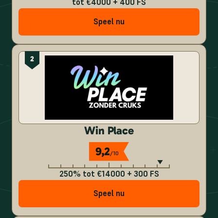
tot €4000 + 400 FS
Speel nu
2
Win Place
9,2
/10
250% tot €14000 + 300 FS
Speel nu