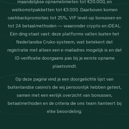
maandelijkse opnamelimieten tot €20.000, en
welkomstpakketten tot €3.000. Daarboven komen
cashbackpromoties tot 25%, VIP level-up bonussen en
tot 24 betaalmethoden — waaronder crypto en iDEAL.
Eén ding staat vast: deze platforms vallen buiten het
Nederlandse Cruks-systeem, wat betekent dat
registratie met alleen een e-mailadres mogelijk is en dat
ID-verificatie doorgaans pas bij je eerste opname
plaatsvindt.
Op deze pagina vind je een doorgelichte lijst van
buitenlandse casino's die wij persoonlijk hebben getest,
samen met een eerlijk overzicht van bonussen,
betaalmethoden en de criteria die ons team hanteert bij
elke beoordeling.