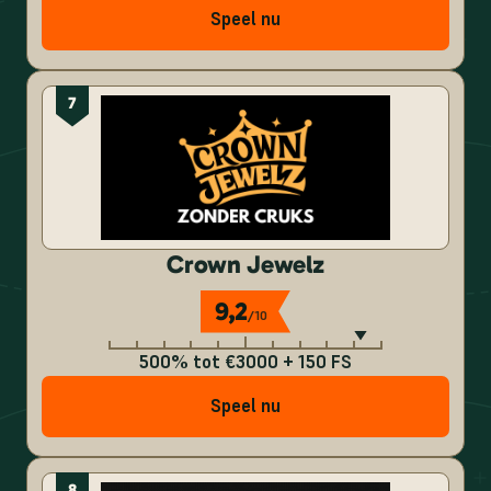
Speel nu
7
Crown Jewelz
9,2
/10
500% tot €3000 + 150 FS
Speel nu
8