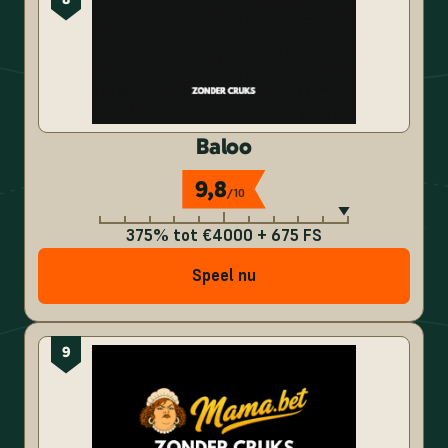
Baloo
9,8
/10
375% tot €4000 + 675 FS
Speel nu
9