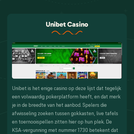
Unibet Casino
Unibet is het enige casino op deze lijst dat tegelijk
een volwaardig pokerplatform heeft, en dat merk
je in de breedte van het aanbod. Spelers die
afwisseling zoeken tussen gokkasten, live tafels
en toernooispellen zitten hier op hun plek. De
KSA-vergunning met nummer 1730 betekent dat