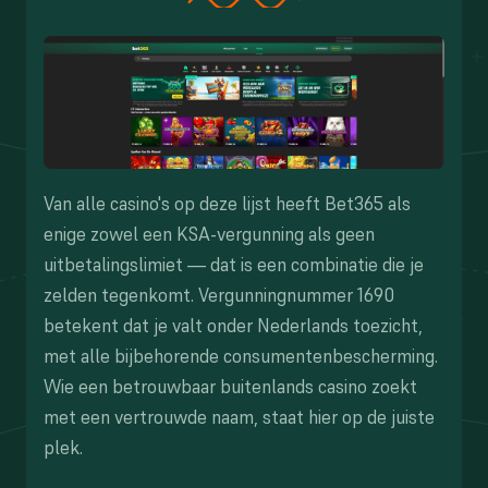
Van alle casino's op deze lijst heeft Bet365 als
enige zowel een KSA-vergunning als geen
uitbetalingslimiet — dat is een combinatie die je
zelden tegenkomt. Vergunningnummer 1690
betekent dat je valt onder Nederlands toezicht,
met alle bijbehorende consumentenbescherming.
Wie een betrouwbaar buitenlands casino zoekt
met een vertrouwde naam, staat hier op de juiste
plek.