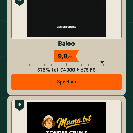
Baloo
9,8
/10
375% tot €4000 + 675 FS
Speel nu
9