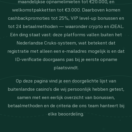
maandelijkse opnamelimieten tot €20.000, en
welkomstpakketten tot €3.000. Daarboven komen
cashbackpromoties tot 25%, VIP level-up bonussen en
tot 24 betaalmethoden — waaronder crypto en iDEAL.
Eén ding staat vast: deze platforms vallen buiten het
Nederlandse Cruks-systeem, wat betekent dat
registratie met alleen een e-mailadres mogelijk is en dat
ID-verificatie doorgaans pas bij je eerste opname
plaatsvindt.
Op deze pagina vind je een doorgelichte lijst van
buitenlandse casino's die wij persoonlijk hebben getest,
samen met een eerlijk overzicht van bonussen,
betaalmethoden en de criteria die ons team hanteert bij
elke beoordeling.