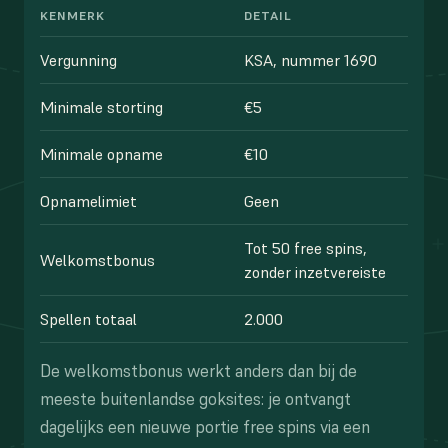
KENMERK
DETAIL
Vergunning
KSA, nummer 1690
Minimale storting
€5
Minimale opname
€10
Opnamelimiet
Geen
Tot 50 free spins,
Welkomstbonus
zonder inzetvereiste
Spellen totaal
2.000
De welkomstbonus werkt anders dan bij de
meeste buitenlandse goksites: je ontvangt
dagelijks een nieuwe portie free spins via een