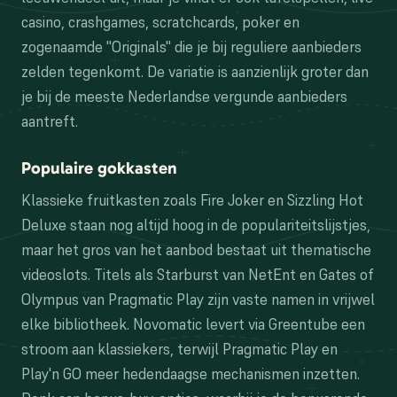
casino, crashgames, scratchcards, poker en
zogenaamde "Originals" die je bij reguliere aanbieders
zelden tegenkomt. De variatie is aanzienlijk groter dan
je bij de meeste Nederlandse vergunde aanbieders
aantreft.
Populaire gokkasten
Klassieke fruitkasten zoals Fire Joker en Sizzling Hot
Deluxe staan nog altijd hoog in de populariteitslijstjes,
maar het gros van het aanbod bestaat uit thematische
videoslots. Titels als Starburst van NetEnt en Gates of
Olympus van Pragmatic Play zijn vaste namen in vrijwel
elke bibliotheek. Novomatic levert via Greentube een
stroom aan klassiekers, terwijl Pragmatic Play en
Play'n GO meer hedendaagse mechanismen inzetten.