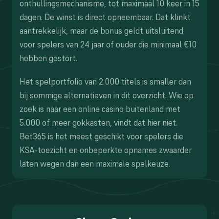
onthullingsmechanisme, tot maximaal 10 keer in 15
dagen. De winst is direct opneembaar. Dat klinkt
aantrekkelijk, maar de bonus geldt uitsluitend
voor spelers van 24 jaar of ouder die minimaal €10
hebben gestort.
Het spelportfolio van 2.000 titels is smaller dan
bij sommige alternatieven in dit overzicht. Wie op
zoek is naar een online casino buitenland met
5.000 of meer gokkasten, vindt dat hier niet.
Bet365 is het meest geschikt voor spelers die
KSA-toezicht en onbeperkte opnames zwaarder
laten wegen dan een maximale spelkeuze.