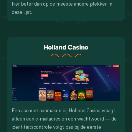
hier beter dan op de meeste andere plekken in
deze lijst.
Holland Casino
Een account aanmaken bij Holland Casino vraagt
alleen een e-mailadres en een wachtwoord — de
identiteitscontrole volgt pas bij de eerste