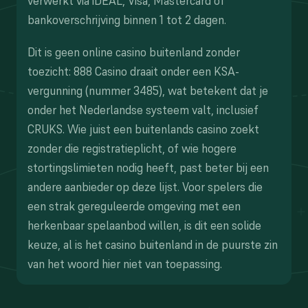
verwerkt via iDEAL, Visa, Mastercard of
bankoverschrijving binnen 1 tot 2 dagen.
Dit is geen online casino buitenland zonder
toezicht: 888 Casino draait onder een KSA-
vergunning (nummer 3485), wat betekent dat je
onder het Nederlandse systeem valt, inclusief
CRUKS. Wie juist een buitenlands casino zoekt
zonder die registratieplicht, of wie hogere
stortingslimieten nodig heeft, past beter bij een
andere aanbieder op deze lijst. Voor spelers die
een strak gereguleerde omgeving met een
herkenbaar spelaanbod willen, is dit een solide
keuze, al is het casino buitenland in de puurste zin
van het woord hier niet van toepassing.