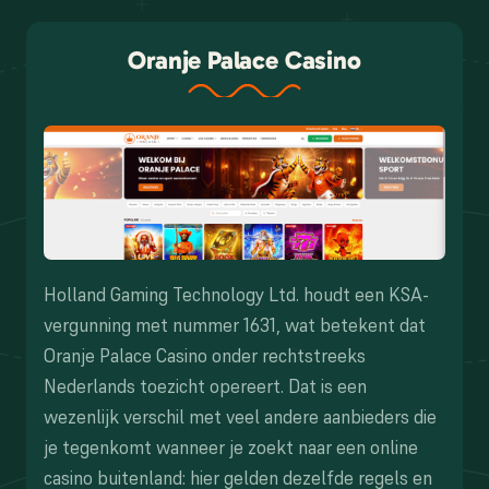
Oranje Palace Casino
Holland Gaming Technology Ltd. houdt een KSA-
vergunning met nummer 1631, wat betekent dat
Oranje Palace Casino onder rechtstreeks
Nederlands toezicht opereert. Dat is een
wezenlijk verschil met veel andere aanbieders die
je tegenkomt wanneer je zoekt naar een online
casino buitenland: hier gelden dezelfde regels en