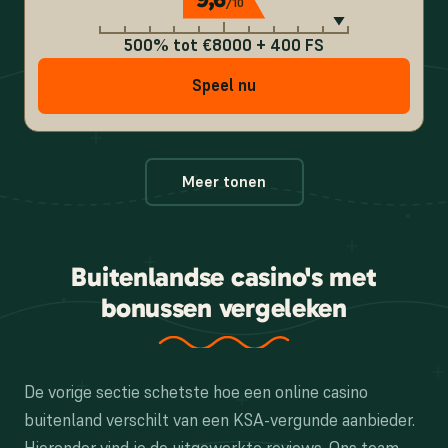
/10
500% tot €8000 + 400 FS
Speel nu
Meer tonen
Buitenlandse casino's met
bonussen vergeleken
De vorige sectie schetste hoe een online casino
buitenland verschilt van een KSA-vergunde aanbieder.
Hieronder vind je de uitgewerkte reviews. Ons team