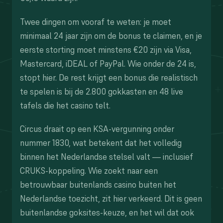
Twee dingen om vooraf te weten: je moet
minimaal 24 jaar zijn om de bonus te claimen, en je
eerste storting moet minstens €20 zijn via Visa,
Mastercard, iDEAL of PayPal. Wie onder de 24 is,
stopt hier. De rest krijgt een bonus die realistisch
te spelen is bij de 2.800 gokkasten en 48 live
tafels die het casino telt.
Circus draait op een KSA-vergunning onder
nummer 1830, wat betekent dat het volledig
binnen het Nederlandse stelsel valt — inclusief
CRUKS-koppeling. Wie zoekt naar een
betrouwbaar buitenlands casino buiten het
Nederlandse toezicht, zit hier verkeerd. Dit is geen
buitenlandse goksites-keuze, en het wil dat ook