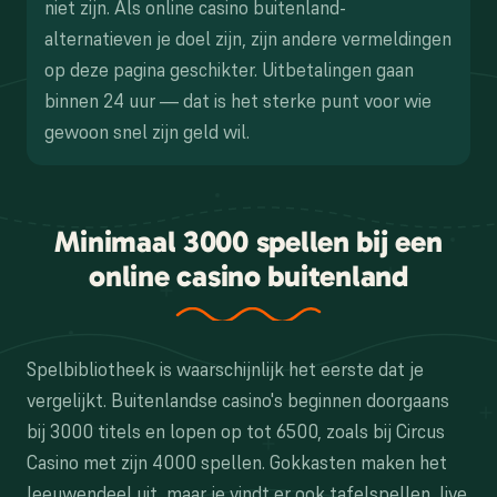
niet zijn. Als online casino buitenland-
alternatieven je doel zijn, zijn andere vermeldingen
op deze pagina geschikter. Uitbetalingen gaan
binnen 24 uur — dat is het sterke punt voor wie
gewoon snel zijn geld wil.
Minimaal 3000 spellen bij een
online casino buitenland
Spelbibliotheek is waarschijnlijk het eerste dat je
vergelijkt. Buitenlandse casino's beginnen doorgaans
bij 3000 titels en lopen op tot 6500, zoals bij Circus
Casino met zijn 4000 spellen. Gokkasten maken het
leeuwendeel uit, maar je vindt er ook tafelspellen, live