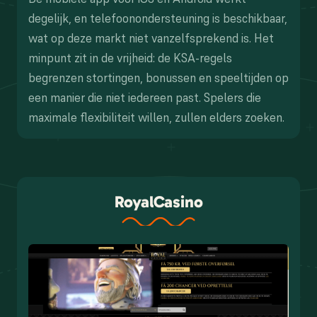
degelijk, en telefoonondersteuning is beschikbaar,
wat op deze markt niet vanzelfsprekend is. Het
minpunt zit in de vrijheid: de KSA-regels
begrenzen stortingen, bonussen en speeltijden op
een manier die niet iedereen past. Spelers die
maximale flexibiliteit willen, zullen elders zoeken.
RoyalCasino