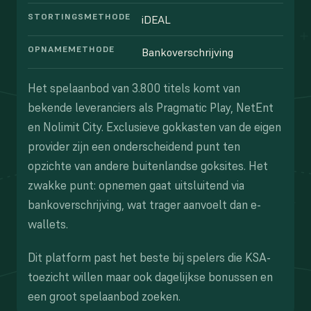
STORTINGSMETHODE
iDEAL
OPNAMEMETHODE
Bankoverschrijving
Het spelaanbod van 3.800 titels komt van
bekende leveranciers als Pragmatic Play, NetEnt
en Nolimit City. Exclusieve gokkasten van de eigen
provider zijn een onderscheidend punt ten
opzichte van andere buitenlandse goksites. Het
zwakke punt: opnemen gaat uitsluitend via
bankoverschrijving, wat trager aanvoelt dan e-
wallets.
Dit platform past het beste bij spelers die KSA-
toezicht willen maar ook dagelijkse bonussen en
een groot spelaanbod zoeken.