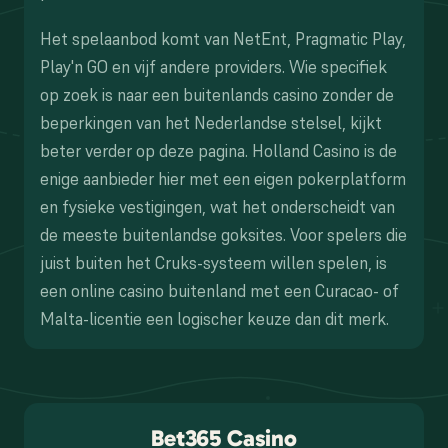
Het spelaanbod komt van NetEnt, Pragmatic Play,
Play'n GO en vijf andere providers. Wie specifiek
op zoek is naar een buitenlands casino zonder de
beperkingen van het Nederlandse stelsel, kijkt
beter verder op deze pagina. Holland Casino is de
enige aanbieder hier met een eigen pokerplatform
en fysieke vestigingen, wat het onderscheidt van
de meeste buitenlandse goksites. Voor spelers die
juist buiten het Cruks-systeem willen spelen, is
een online casino buitenland met een Curacao- of
Malta-licentie een logischer keuze dan dit merk.
Bet365 Casino