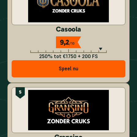
Casoola
9,2
/10
250% tot €1750 + 200 FS
Speel nu
5
Gransino