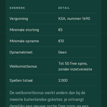
KENMERK
DETAIL
Vergunning
KSA, nummer 1690
Minimale storting
€5
Minimale opname
€10
Opnamelimiet
Geen
Tot 50 free spins,
Welkomstbonus
zonder inzetvereiste
Spellen totaal
2.000
De welkomstbonus werkt anders dan bij de
meeste buitenlandse goksites: je ontvangt
dagelijks een nieuwe portie free spins via een