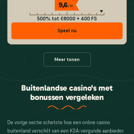
9,6
/10
500% tot €8000 + 400 FS
Speel nu
Meer tonen
Buitenlandse casino's met
bonussen vergeleken
De vorige sectie schetste hoe een online casino
buitenland verschilt van een KSA-vergunde aanbieder.