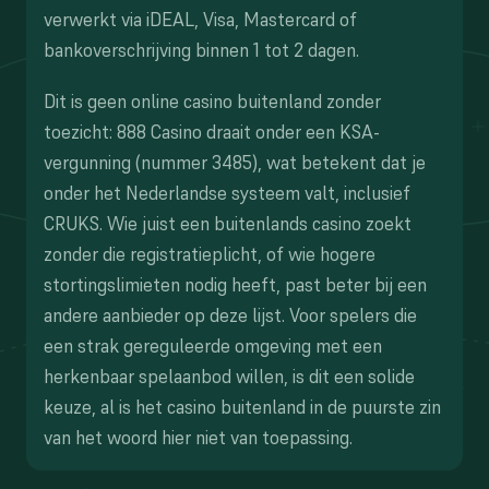
verwerkt via iDEAL, Visa, Mastercard of
bankoverschrijving binnen 1 tot 2 dagen.
Dit is geen online casino buitenland zonder
toezicht: 888 Casino draait onder een KSA-
vergunning (nummer 3485), wat betekent dat je
onder het Nederlandse systeem valt, inclusief
CRUKS. Wie juist een buitenlands casino zoekt
zonder die registratieplicht, of wie hogere
stortingslimieten nodig heeft, past beter bij een
andere aanbieder op deze lijst. Voor spelers die
een strak gereguleerde omgeving met een
herkenbaar spelaanbod willen, is dit een solide
keuze, al is het casino buitenland in de puurste zin
van het woord hier niet van toepassing.