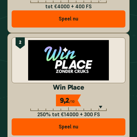
tot €4000 + 400 FS
Speel nu
2
Win Place
9,2
/10
250% tot €14000 + 300 FS
Speel nu