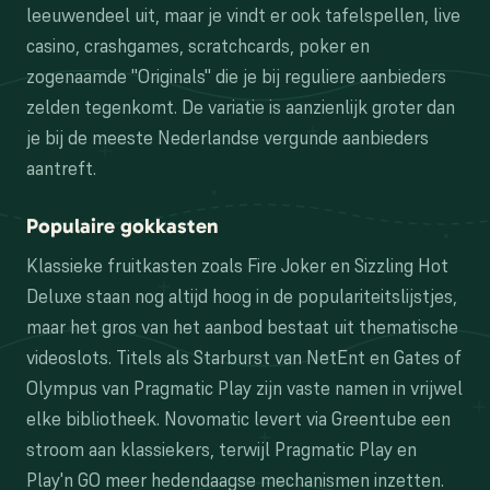
leeuwendeel uit, maar je vindt er ook tafelspellen, live
casino, crashgames, scratchcards, poker en
zogenaamde "Originals" die je bij reguliere aanbieders
zelden tegenkomt. De variatie is aanzienlijk groter dan
je bij de meeste Nederlandse vergunde aanbieders
aantreft.
Populaire gokkasten
Klassieke fruitkasten zoals Fire Joker en Sizzling Hot
Deluxe staan nog altijd hoog in de populariteitslijstjes,
maar het gros van het aanbod bestaat uit thematische
videoslots. Titels als Starburst van NetEnt en Gates of
Olympus van Pragmatic Play zijn vaste namen in vrijwel
elke bibliotheek. Novomatic levert via Greentube een
stroom aan klassiekers, terwijl Pragmatic Play en
Play'n GO meer hedendaagse mechanismen inzetten.