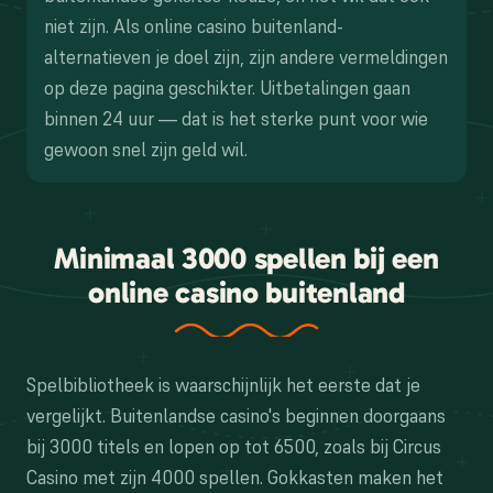
niet zijn. Als online casino buitenland-
alternatieven je doel zijn, zijn andere vermeldingen
op deze pagina geschikter. Uitbetalingen gaan
binnen 24 uur — dat is het sterke punt voor wie
gewoon snel zijn geld wil.
Minimaal 3000 spellen bij een
online casino buitenland
Spelbibliotheek is waarschijnlijk het eerste dat je
vergelijkt. Buitenlandse casino's beginnen doorgaans
bij 3000 titels en lopen op tot 6500, zoals bij Circus
Casino met zijn 4000 spellen. Gokkasten maken het