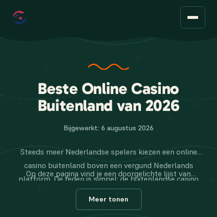
Beste Online Casino
Buitenland van 2026
Bijgewerkt:
6 augustus 2026
Steeds meer Nederlandse spelers kiezen een online
casino buitenland boven een vergund Nederlands
Op deze pagina vind je een doorgelichte lijst van
platform. De reden is simpel: de buitenlandse casino
buitenlandse casino's die wij persoonlijk hebben getest,
markt biedt dingen die je op Dutch-licensed sites niet
Meer tonen
samen met een eerlijk overzicht van bonussen,
vindt. Denk aan stortingen tot €5.000 per transactie,
betaalmethoden en de criteria die ons team hanteert bij