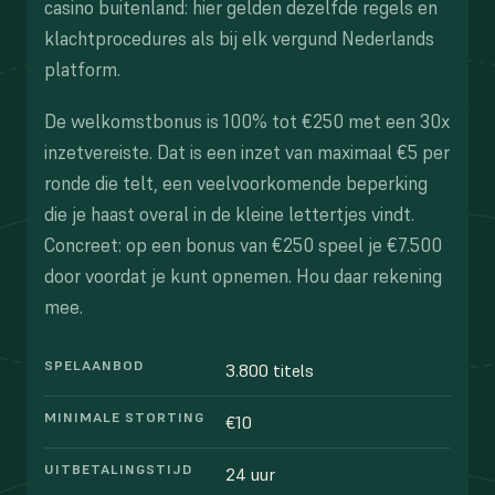
casino buitenland: hier gelden dezelfde regels en
klachtprocedures als bij elk vergund Nederlands
platform.
De welkomstbonus is 100% tot €250 met een 30x
inzetvereiste. Dat is een inzet van maximaal €5 per
ronde die telt, een veelvoorkomende beperking
die je haast overal in de kleine lettertjes vindt.
Concreet: op een bonus van €250 speel je €7.500
door voordat je kunt opnemen. Hou daar rekening
mee.
SPELAANBOD
3.800 titels
MINIMALE STORTING
€10
UITBETALINGSTIJD
24 uur