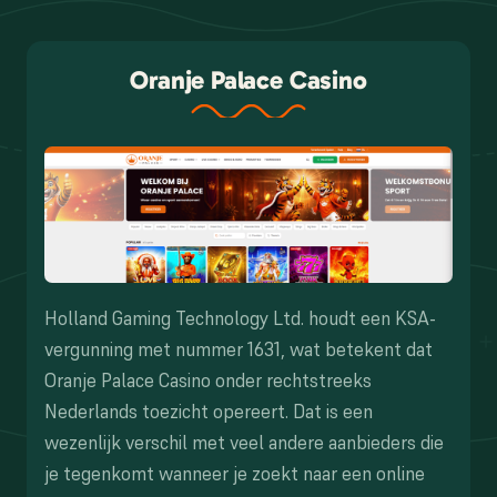
Oranje Palace Casino
Holland Gaming Technology Ltd. houdt een KSA-
vergunning met nummer 1631, wat betekent dat
Oranje Palace Casino onder rechtstreeks
Nederlands toezicht opereert. Dat is een
wezenlijk verschil met veel andere aanbieders die
je tegenkomt wanneer je zoekt naar een online