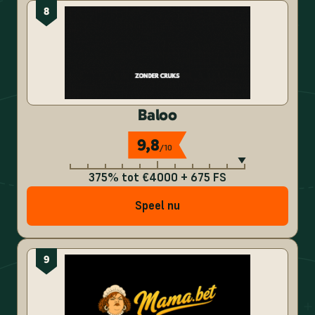
8
Baloo
9,8
/10
375% tot €4000 + 675 FS
Speel nu
9