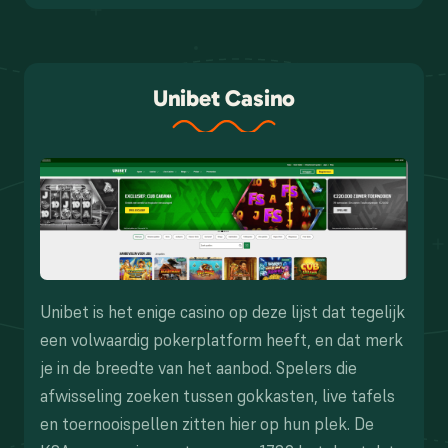
Unibet Casino
Unibet is het enige casino op deze lijst dat tegelijk
een volwaardig pokerplatform heeft, en dat merk
je in de breedte van het aanbod. Spelers die
afwisseling zoeken tussen gokkasten, live tafels
en toernooispellen zitten hier op hun plek. De