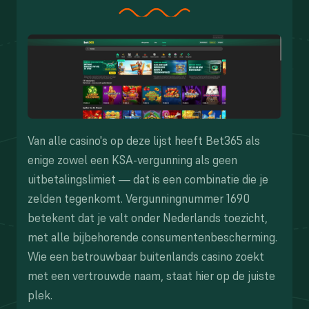
Van alle casino's op deze lijst heeft Bet365 als
enige zowel een KSA-vergunning als geen
uitbetalingslimiet — dat is een combinatie die je
zelden tegenkomt. Vergunningnummer 1690
betekent dat je valt onder Nederlands toezicht,
met alle bijbehorende consumentenbescherming.
Wie een betrouwbaar buitenlands casino zoekt
met een vertrouwde naam, staat hier op de juiste
plek.