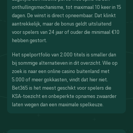
onthullingsmechanisme, tot maximaal 10 keer in 15
dagen. De winst is direct opneembaar. Dat klinkt
aantrekkelijk, maar de bonus geldt uitsluitend
voor spelers van 24 jaar of ouder die minimaal €10
hebben gestort.
Het spelportfolio van 2.000 titels is smaller dan
bij sommige alternatieven in dit overzicht. Wie op
zoek is naar een online casino buitenland met
5.000 of meer gokkasten, vindt dat hier niet.
Bet365 is het meest geschikt voor spelers die
KSA-toezicht en onbeperkte opnames zwaarder
laten wegen dan een maximale spelkeuze.