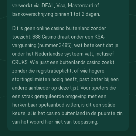
verwerkt via iDEAL, Visa, Mastercard of
bankoverschrijving binnen 1 tot 2 dagen.
Dit is geen online casino buitenland zonder
toezicht: 888 Casino draait onder een KSA-
vergunning (nummer 3485), wat betekent dat je
onder het Nederlandse systeem valt, inclusief
CRUKS. Wie juist een buitenlands casino zoekt
zonder die registratieplicht, of wie hogere
stortingslimieten nodig heeft, past beter bij een
andere aanbieder op deze lijst. Voor spelers die
een strak gereguleerde omgeving met een
herkenbaar spelaanbod willen, is dit een solide
keuze, al is het casino buitenland in de puurste zin
van het woord hier niet van toepassing.