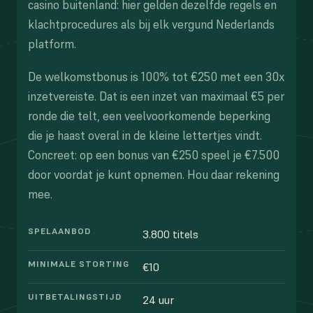
casino buitenland: hier gelden dezelfde regels en
klachtprocedures als bij elk vergund Nederlands
platform.
De welkomstbonus is 100% tot €250 met een 30x
inzetvereiste. Dat is een inzet van maximaal €5 per
ronde die telt, een veelvoorkomende beperking
die je haast overal in de kleine lettertjes vindt.
Concreet: op een bonus van €250 speel je €7.500
door voordat je kunt opnemen. Hou daar rekening
mee.
SPELAANBOD
3.800 titels
MINIMALE STORTING
€10
UITBETALINGSTIJD
24 uur