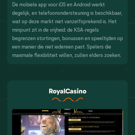
De mobiele app voor iOS en Android werkt
degelijk, en telefoonondersteuning is beschikbaar,
wat op deze markt niet vanzelfsprekend is. Het
minpunt zit in de vrijheid: de KSA-regels
begrenzen stortingen, bonussen en speeltijden op
een manier die niet iedereen past. Spelers die
maximale flexibiliteit willen, zullen elders zoeken.
RoyalCasino