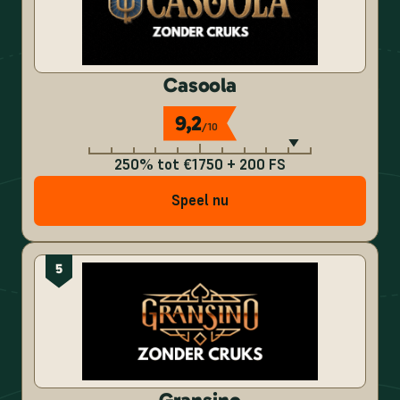
Casoola
9,2
/10
250% tot €1750 + 200 FS
Speel nu
5
Gransino