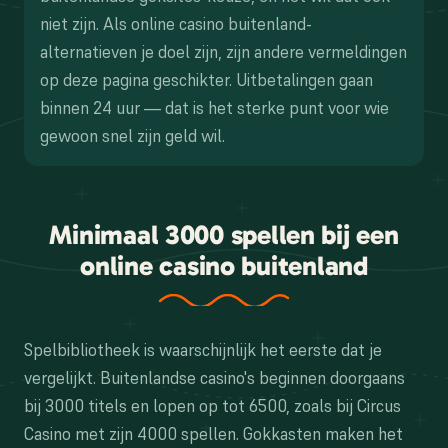
niet zijn. Als online casino buitenland-
alternatieven je doel zijn, zijn andere vermeldingen
op deze pagina geschikter. Uitbetalingen gaan
binnen 24 uur — dat is het sterke punt voor wie
gewoon snel zijn geld wil.
Minimaal 3000 spellen bij een
online casino buitenland
Spelbibliotheek is waarschijnlijk het eerste dat je
vergelijkt. Buitenlandse casino's beginnen doorgaans
bij 3000 titels en lopen op tot 6500, zoals bij Circus
Casino met zijn 4000 spellen. Gokkasten maken het