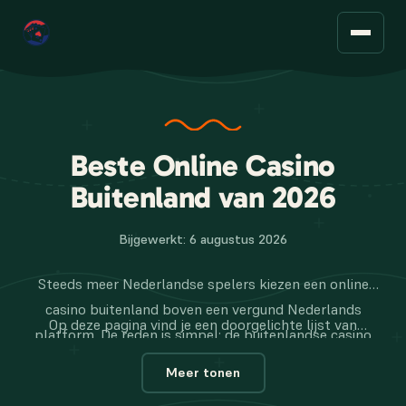
Beste Online Casino
Buitenland van 2026
Bijgewerkt:
6 augustus 2026
Steeds meer Nederlandse spelers kiezen een online
casino buitenland boven een vergund Nederlands
Op deze pagina vind je een doorgelichte lijst van
platform. De reden is simpel: de buitenlandse casino
buitenlandse casino's die wij persoonlijk hebben getest,
markt biedt dingen die je op Dutch-licensed sites niet
Meer tonen
samen met een eerlijk overzicht van bonussen,
vindt. Denk aan stortingen tot €5.000 per transactie,
betaalmethoden en de criteria die ons team hanteert bij