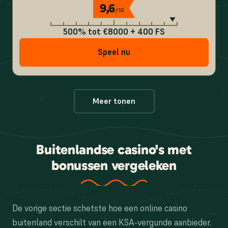
9,6
/10
500% tot €8000 + 400 FS
Speel nu
Meer tonen
Buitenlandse casino's met
bonussen vergeleken
De vorige sectie schetste hoe een online casino
buitenland verschilt van een KSA-vergunde aanbieder.