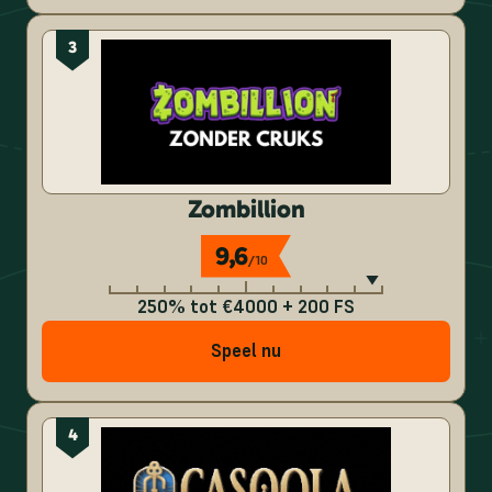
3
Zombillion
9,6
/10
250% tot €4000 + 200 FS
Speel nu
4