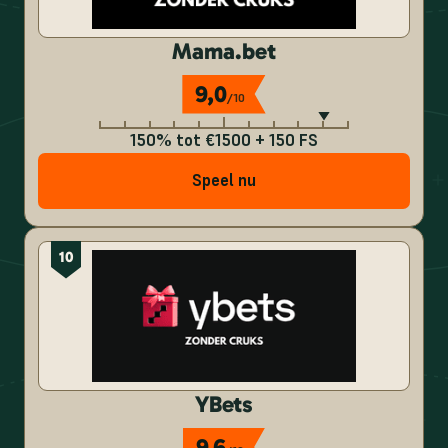
Mama.bet
9,0
/10
150% tot €1500 + 150 FS
Speel nu
10
YBets
9,6