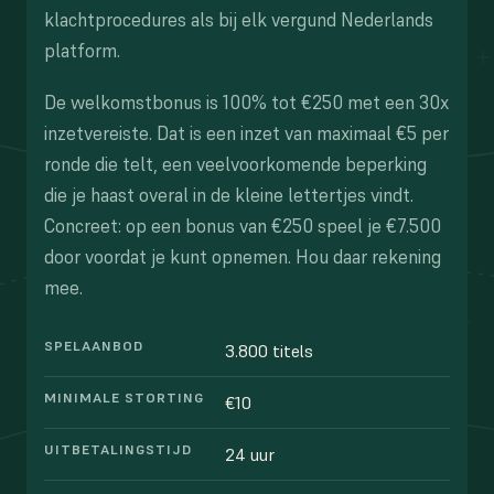
klachtprocedures als bij elk vergund Nederlands
platform.
De welkomstbonus is 100% tot €250 met een 30x
inzetvereiste. Dat is een inzet van maximaal €5 per
ronde die telt, een veelvoorkomende beperking
die je haast overal in de kleine lettertjes vindt.
Concreet: op een bonus van €250 speel je €7.500
door voordat je kunt opnemen. Hou daar rekening
mee.
SPELAANBOD
3.800 titels
MINIMALE STORTING
€10
UITBETALINGSTIJD
24 uur