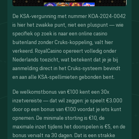
De KSA-vergunning met nummer KOA-2024-0042
is hier het zwakke punt, niet een pluspunt — wie
specifiek op zoek is naar een online casino
buitenland zonder Cruks-koppeling, valt hier
verkeerd. RoyalCasino opereert volledig onder
Nederlands toezicht, wat betekent dat je je bij
aanmelding direct in het Cruks-systeem bevindt
en aan alle KSA-spellimieten gebonden bent.
De welkomstbonus van €100 kent een 30x
inzetvereiste — dat wil zeggen: je speelt €3.000
door op een bonus van €100 voordat je iets kunt
opnemen. De minimale storting is €10, de
maximale inzet tijdens het doorspelen is €5, en de
bonus vervalt na 30 dagen. Dat is een strakke