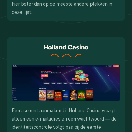
hier beter dan op de meeste andere plekken in
deze lijst.
Holland Casino
Een account aanmaken bij Holland Casino vraagt
alleen een e-mailadres en een wachtwoord — de
identiteitscontrole volgt pas bij de eerste