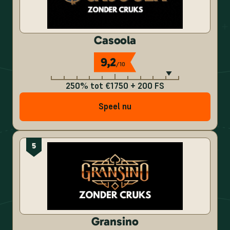
Casoola
9,2
/10
250% tot €1750 + 200 FS
Speel nu
5
Gransino