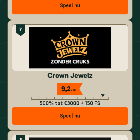
Speel nu
7
Crown Jewelz
9,2
/10
500% tot €3000 + 150 FS
Speel nu
8