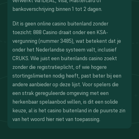
verwerkt via iDEAL, Visa, Mastercard of
bankoverschrijving binnen 1 tot 2 dagen.
Dit is geen online casino buitenland zonder
toezicht: 888 Casino draait onder een KSA-
vergunning (nummer 3485), wat betekent dat je
onder het Nederlandse systeem valt, inclusief
CRUKS. Wie juist een buitenlands casino zoekt
zonder die registratieplicht, of wie hogere
stortingslimieten nodig heeft, past beter bij een
andere aanbieder op deze lijst. Voor spelers die
een strak gereguleerde omgeving met een
herkenbaar spelaanbod willen, is dit een solide
keuze, al is het casino buitenland in de puurste zin
van het woord hier niet van toepassing.