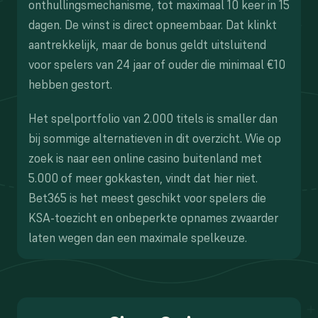
onthullingsmechanisme, tot maximaal 10 keer in 15
dagen. De winst is direct opneembaar. Dat klinkt
aantrekkelijk, maar de bonus geldt uitsluitend
voor spelers van 24 jaar of ouder die minimaal €10
hebben gestort.
Het spelportfolio van 2.000 titels is smaller dan
bij sommige alternatieven in dit overzicht. Wie op
zoek is naar een online casino buitenland met
5.000 of meer gokkasten, vindt dat hier niet.
Bet365 is het meest geschikt voor spelers die
KSA-toezicht en onbeperkte opnames zwaarder
laten wegen dan een maximale spelkeuze.