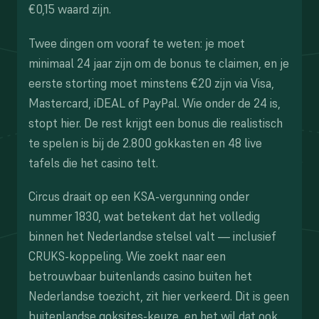
€0,15 waard zijn.
Twee dingen om vooraf te weten: je moet
minimaal 24 jaar zijn om de bonus te claimen, en je
eerste storting moet minstens €20 zijn via Visa,
Mastercard, iDEAL of PayPal. Wie onder de 24 is,
stopt hier. De rest krijgt een bonus die realistisch
te spelen is bij de 2.800 gokkasten en 48 live
tafels die het casino telt.
Circus draait op een KSA-vergunning onder
nummer 1830, wat betekent dat het volledig
binnen het Nederlandse stelsel valt — inclusief
CRUKS-koppeling. Wie zoekt naar een
betrouwbaar buitenlands casino buiten het
Nederlandse toezicht, zit hier verkeerd. Dit is geen
buitenlandse goksites-keuze, en het wil dat ook