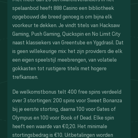
spelaanbod heeft 888 Casino een bibliotheek
opgebouwd die breed genoeg is om bijna elk
voorkeur te dekken. Je vindt titels van Hacksaw
Gaming, Push Gaming, Quickspin en No Limit City
naast klassiekers van Greentube en Yggdrasil. Dat
is geen willekeurige mix: het zijn providers die elk
een eigen speelstijl meebrengen, van volatiele
gokkasten tot rustigere titels met hogere
trefkansen.
De welkomstbonus telt 400 free spins verdeeld
over 3 stortingen: 200 spins voor Sweet Bonanza
bij je eerste storting, daarna 100 voor Gates of
Olympus en 100 voor Book of Dead. Elke spin
heeft een waarde van €0,20. Het minimale
stortingsbedrag is €10. Uitbetalingen worden