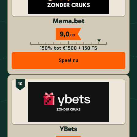
Mama.bet
9,0
/10
150% tot €1500 + 150 FS
Speel nu
10
YBets