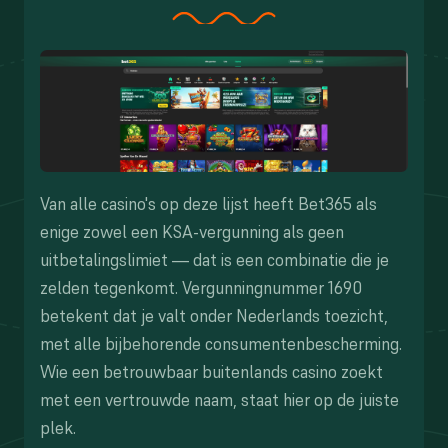
Van alle casino's op deze lijst heeft Bet365 als
enige zowel een KSA-vergunning als geen
uitbetalingslimiet — dat is een combinatie die je
zelden tegenkomt. Vergunningnummer 1690
betekent dat je valt onder Nederlands toezicht,
met alle bijbehorende consumentenbescherming.
Wie een betrouwbaar buitenlands casino zoekt
met een vertrouwde naam, staat hier op de juiste
plek.