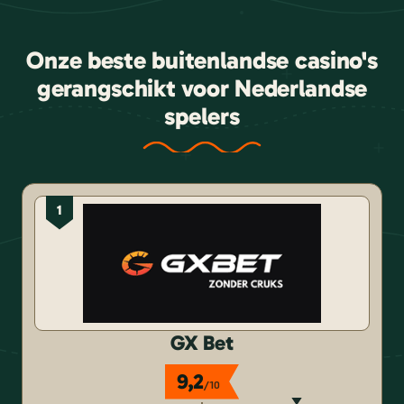
maandelijkse opnamelimieten tot €20.000, en
elke beoordeling.
welkomstpakketten tot €3.000. Daarboven komen
Onze beste buitenlandse casino's
cashbackpromoties tot 25%, VIP level-up bonussen en
tot 24 betaalmethoden — waaronder crypto en iDEAL.
gerangschikt voor Nederlandse
Eén ding staat vast: deze platforms vallen buiten het
spelers
Nederlandse Cruks-systeem, wat betekent dat
registratie met alleen een e-mailadres mogelijk is en dat
ID-verificatie doorgaans pas bij je eerste opname
plaatsvindt.
1
GX Bet
9,2
/10