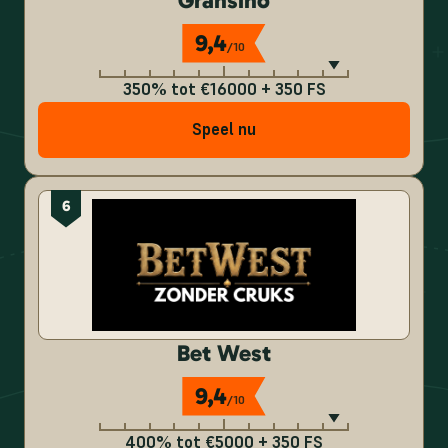
9,4
/10
350% tot €16000 + 350 FS
Speel nu
6
Bet West
9,4
/10
400% tot €5000 + 350 FS