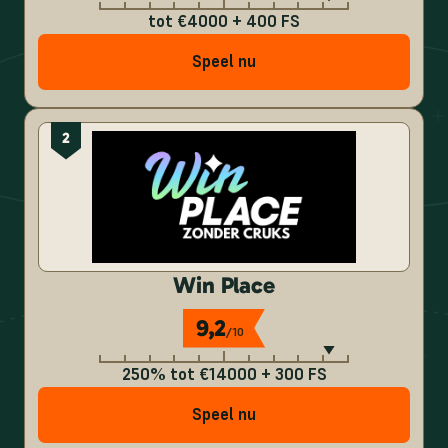
tot €4000 + 400 FS
Speel nu
2
Win Place
9,2
/10
250% tot €14000 + 300 FS
Speel nu