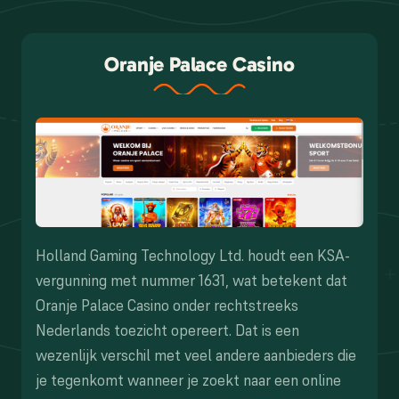
Oranje Palace Casino
Holland Gaming Technology Ltd. houdt een KSA-
vergunning met nummer 1631, wat betekent dat
Oranje Palace Casino onder rechtstreeks
Nederlands toezicht opereert. Dat is een
wezenlijk verschil met veel andere aanbieders die
je tegenkomt wanneer je zoekt naar een online