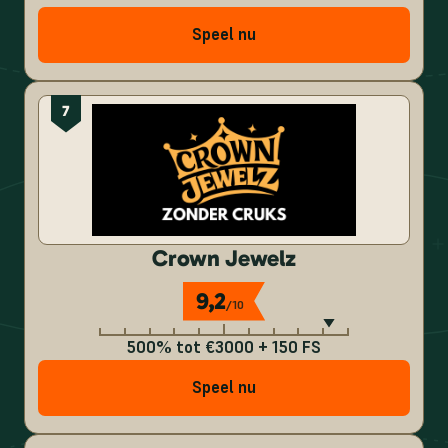
Speel nu
7
Crown Jewelz
9,2
/10
500% tot €3000 + 150 FS
Speel nu