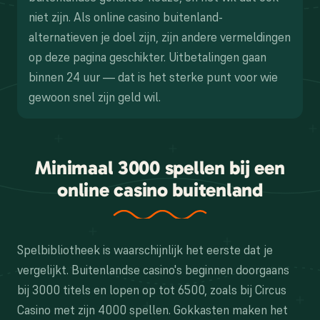
niet zijn. Als online casino buitenland-
alternatieven je doel zijn, zijn andere vermeldingen
op deze pagina geschikter. Uitbetalingen gaan
binnen 24 uur — dat is het sterke punt voor wie
gewoon snel zijn geld wil.
Minimaal 3000 spellen bij een
online casino buitenland
Spelbibliotheek is waarschijnlijk het eerste dat je
vergelijkt. Buitenlandse casino's beginnen doorgaans
bij 3000 titels en lopen op tot 6500, zoals bij Circus
Casino met zijn 4000 spellen. Gokkasten maken het