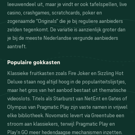
leeuwendeel uit, maar je vindt er ook tafelspellen, live
casino, crashgames, scratchcards, poker en
zogenaamde "Originals" die je bij reguliere aanbieders
zelden tegenkomt. De variatie is aanzienlijk groter dan
je bij de meeste Nederlandse vergunde aanbieders
aantreft.
Populaire gokkasten
Klassieke fruitkasten zoals Fire Joker en Sizzling Hot
Deluxe staan nog altijd hoog in de populariteitslijstjes,
maar het gros van het aanbod bestaat uit thematische
videoslots. Titels als Starburst van NetEnt en Gates of
Olympus van Pragmatic Play zijn vaste namen in vrijwel
elke bibliotheek. Novomatic levert via Greentube een
stroom aan klassiekers, terwijl Pragmatic Play en
Play'n GO meer hedendaagse mechanismen inzetten.