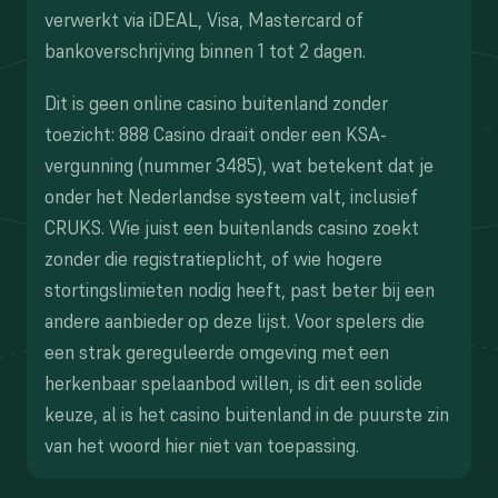
verwerkt via iDEAL, Visa, Mastercard of
bankoverschrijving binnen 1 tot 2 dagen.
Dit is geen online casino buitenland zonder
toezicht: 888 Casino draait onder een KSA-
vergunning (nummer 3485), wat betekent dat je
onder het Nederlandse systeem valt, inclusief
CRUKS. Wie juist een buitenlands casino zoekt
zonder die registratieplicht, of wie hogere
stortingslimieten nodig heeft, past beter bij een
andere aanbieder op deze lijst. Voor spelers die
een strak gereguleerde omgeving met een
herkenbaar spelaanbod willen, is dit een solide
keuze, al is het casino buitenland in de puurste zin
van het woord hier niet van toepassing.