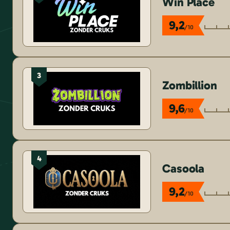
Win Place
9,2
/10
3
Zombillion
9,6
/10
4
Casoola
9,2
/10