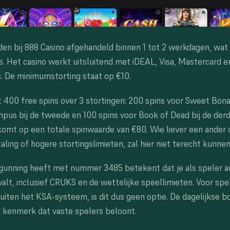
den bij 888 Casino afgehandeld binnen 1 tot 2 werkdagen, wa
s. Het casino werkt uitsluitend met iDEAL, Visa, Mastercard e
. De minimumstorting staat op €10.
00 free spins over 3 stortingen: 200 spins voor Sweet Bonanz
mpus bij de tweede en 100 spins voor Book of Dead bij de derd
omt op een totale spinwaarde van €80. Wie liever een ander o
ing of hogere stortingslimieten, zal hier niet terecht kunnen
gunning heeft met nummer 3485 betekent dat je als speler a
lt, inclusief CRUKS en de wettelijke speellimieten. Voor spel
uiten het KSA-systeem, is dit dus geen optie. De dagelijkse 
d kenmerk dat vaste spelers beloont.