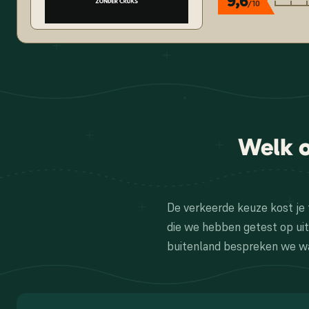
9,6
/10
Welk o
De verkeerde keuze kost je t
die we hebben getest op uit
buitenland bespreken we wa