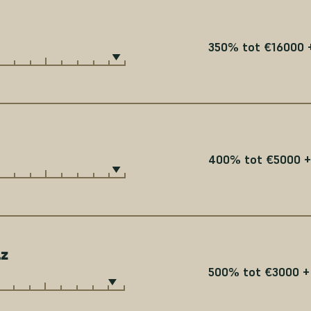
350% tot €16000 
400% tot €5000 +
z
500% tot €3000 +