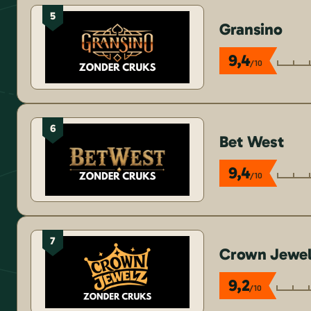
5
Gransino
9,4
/10
6
Bet West
9,4
/10
7
Crown Jewel
9,2
/10