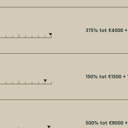
375% tot €4000 +
150% tot €1500 + 
500% tot €8000 +