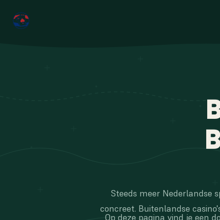
B
B
Steeds meer Nederlandse sp
concreet. Buitenlandse casino
Op deze pagina vind je een do