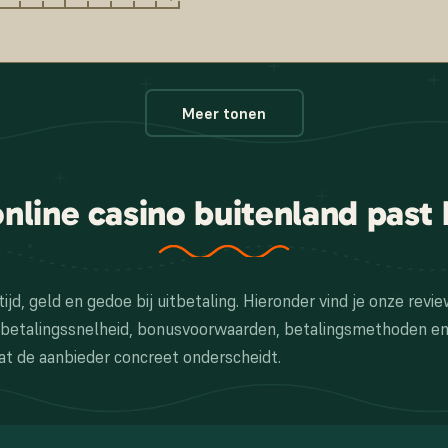
Meer tonen
nline casino buitenland past b
ijd, geld en gedoe bij uitbetaling. Hieronder vind je onze revi
betalingssnelheid, bonusvoorwaarden, betalingsmethoden en sp
t de aanbieder concreet onderscheidt.