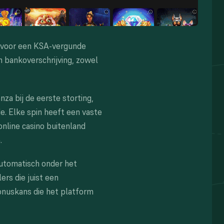
t voor een KSA-vergunde
n bankoverschrijving, zowel
a bij de eerste storting,
e. Elke spin heeft een vaste
nline casino buitenland
.
utomatisch onder het
ers die juist een
bonuskans die het platform