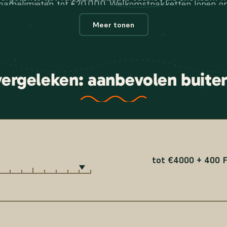
pnamelimieten tot €20.000. Welkomstpakketten lopen op
re betaalmethoden en de criteria die we hanteren. Zo 
l-up bonussen zijn er standaard. Eén feit dat je vooraf
Meer tonen
keuze maken.
buiten het Nederlandse Cruks-systeem en heeft geen KS
vergeleken: aanbevolen buiten
tot €4000 + 400 