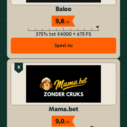
Baloo
9,8
/10
375% tot €4000 + 675 FS
Speel nu
9
Mama.bet
9,0
/10