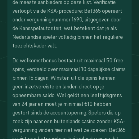
de meeste aanbieders op deze lijst. Verificatie
verloopt via de KSA-procedure: Bet365 opereert
onder vergunningnummer 1690, uitgegeven door
de Kansspelautoriteit, wat betekent dat je als
Nederlandse speler volledig binnen het reguliere
toezichtskader valt.
De welkomstbonus bestaat uit maximaal 50 free
spins, verdeeld over maximaal 10 dagelijkse claims
binnen 15 dagen. Winsten uit die spins kennen
geen inzetvereiste en landen direct op je
opneembare saldo. Wel geldt een leeftijdsgrens
van 24 jaar en moet je minimaal €10 hebben
gestort sinds de accountopening. Spelers die op
zoek zijn naar een buitenlands casino zonder KSA-
vergunning vinden hier niet wat ze zoeken: Bet365
is juist een betrouwbaar buitenlands casino dat