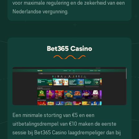
voor maximale regulering en de zekerheid van een
Nederlandse vergunning.
Bet365 Casino
Een minimale storting van €5 en een
uitbetalingsdrempel van €10 maken de eerste
sessie bij Bet365 Casino laagdrempeliger dan bij