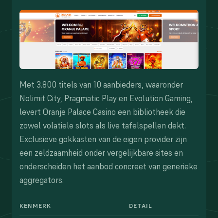
Met 3.800 titels van 10 aanbieders, waaronder
Nolimit City, Pragmatic Play en Evolution Gaming,
levert Oranje Palace Casino een bibliotheek die
zowel volatiele slots als live tafelspellen dekt.
Exclusieve gokkasten van de eigen provider zijn
een zeldzaamheid onder vergelijkbare sites en
onderscheiden het aanbod concreet van generieke
aggregators.
KENMERK
DETAIL