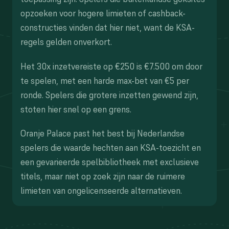
opzoeken voor hogere limieten of cashback-
constructies vinden dat hier niet, want de KSA-
regels gelden onverkort.
Het 30x inzetvereiste op €250 is €7.500 om door
te spelen, met een harde max-bet van €5 per
ronde. Spelers die grotere inzetten gewend zijn,
stoten hier snel op een grens.
Oranje Palace past het best bij Nederlandse
spelers die waarde hechten aan KSA-toezicht en
een gevarieerde spelbibliotheek met exclusieve
titels, maar niet op zoek zijn naar de ruimere
limieten van ongelicenseerde alternatieven.