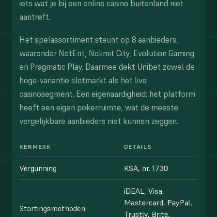
iets wat je bij een online casino buitenland niet
aantreft.
Het spelassortiment steunt op 8 aanbieders,
waaronder NetEnt, Nolimit City, Evolution Gaming
en Pragmatic Play. Daarmee dekt Unibet zowel de
hoge-variantie slotmarkt als het live
casinosegment. Een eigenaardigheid: het platform
heeft een eigen pokerruimte, wat de meeste
vergelijkbare aanbieders niet kunnen zeggen.
KENMERK
DETAILS
Vergunning
KSA, nr. 1730
iDEAL, Visa,
Mastercard, PayPal,
Stortingsmethoden
Trustly, Brite,