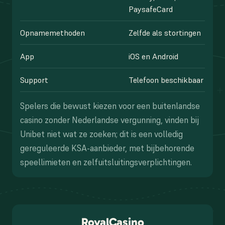
PaysafeCard
Opnamemethoden
Zelfde als stortingen
App
iOS en Android
Support
Telefoon beschikbaar
Spelers die bewust kiezen voor een buitenlandse
casino zonder Nederlandse vergunning, vinden bij
Unibet niet wat ze zoeken; dit is een volledig
gereguleerde KSA-aanbieder, met bijbehorende
speellimieten en zelfuitsluitingsverplichtingen.
RoyalCasino