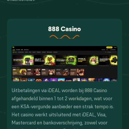
888 Casino
Uitbetalingen via iDEAL worden bij 888 Casino
afgehandeld binnen 1 tot 2 werkdagen, wat voor
een KSA-vergunde aanbieder een strak tempo is.
Het casino werkt uitsluitend met iDEAL, Visa,
Mastercard en bankoverschrijving, zowel voor