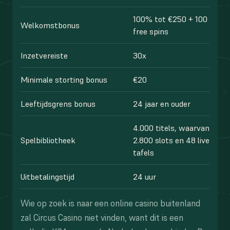
100% tot €250 + 100
Welkomstbonus
free spins
Inzetvereiste
30x
Minimale storting bonus
€20
Leeftijdsgrens bonus
24 jaar en ouder
4.000 titels, waarvan
Spelbibliotheek
2.800 slots en 48 live
tafels
Uitbetalingstijd
24 uur
Wie op zoek is naar een online casino buitenland
zal Circus Casino niet vinden, want dit is een