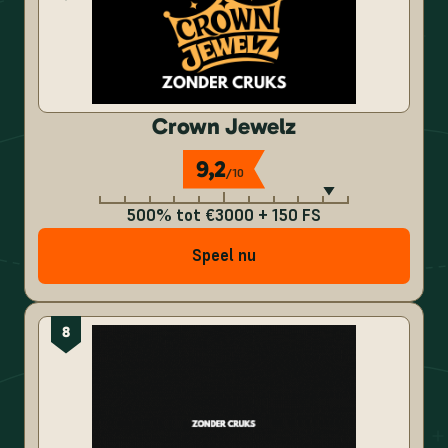
Crown Jewelz
9,2
/10
500% tot €3000 + 150 FS
Speel nu
8