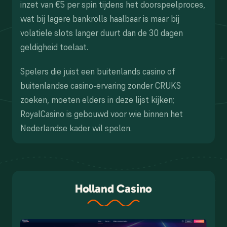
inzet van €5 per spin tijdens het doorspeelproces,
wat bij lagere bankrolls haalbaar is maar bij
volatiele slots langer duurt dan de 30 dagen
geldigheid toelaat.
Spelers die juist een buitenlands casino of
buitenlandse casino-ervaring zonder CRUKS
zoeken, moeten elders in deze lijst kijken;
RoyalCasino is gebouwd voor wie binnen het
Nederlandse kader wil spelen.
Holland Casino