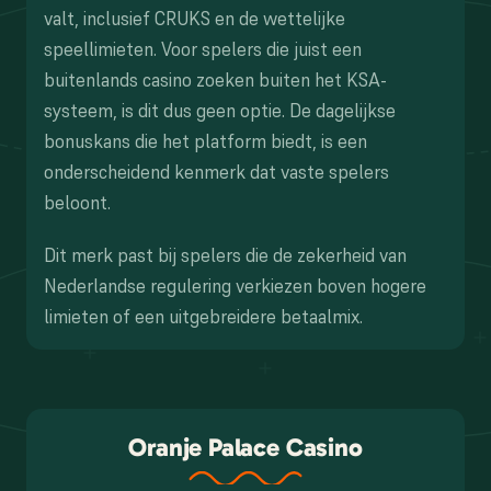
valt, inclusief CRUKS en de wettelijke
speellimieten. Voor spelers die juist een
buitenlands casino zoeken buiten het KSA-
systeem, is dit dus geen optie. De dagelijkse
bonuskans die het platform biedt, is een
onderscheidend kenmerk dat vaste spelers
beloont.
Dit merk past bij spelers die de zekerheid van
Nederlandse regulering verkiezen boven hogere
limieten of een uitgebreidere betaalmix.
Oranje Palace Casino