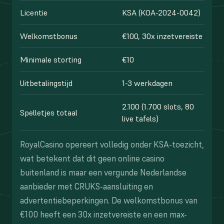
Licentie
KSA (KOA-2024-0042)
Welkomstbonus
€100, 30x inzetvereiste
Minimale storting
€10
Uitbetalingstijd
1-3 werkdagen
2.100 (1.700 slots, 80
Spelletjes totaal
live tafels)
RoyalCasino opereert volledig onder KSA-toezicht,
wat betekent dat dit geen online casino
buitenland is maar een vergunde Nederlandse
aanbieder met CRUKS-aansluiting en
advertentiebeperkingen. De welkomstbonus van
€100 heeft een 30x inzetvereiste en een max-