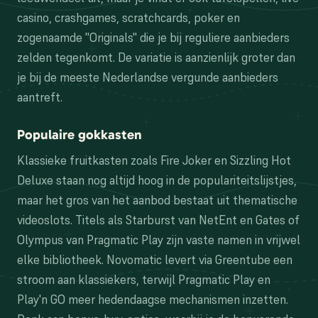
casino, crashgames, scratchcards, poker en
zogenaamde "Originals" die je bij reguliere aanbieders
zelden tegenkomt. De variatie is aanzienlijk groter dan
je bij de meeste Nederlandse vergunde aanbieders
aantreft.
Populaire gokkasten
Klassieke fruitkasten zoals Fire Joker en Sizzling Hot
Deluxe staan nog altijd hoog in de populariteitslijstjes,
maar het gros van het aanbod bestaat uit thematische
videoslots. Titels als Starburst van NetEnt en Gates of
Olympus van Pragmatic Play zijn vaste namen in vrijwel
elke bibliotheek. Novomatic levert via Greentube een
stroom aan klassiekers, terwijl Pragmatic Play en
Play'n GO meer hedendaagse mechanismen inzetten.