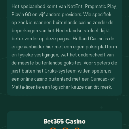
Het spelaanbod komt van NetEnt, Pragmatic Play,
Play'n GO en vijf andere providers. Wie specifiek
op zoek is naar een buitenlands casino zonder de
beperkingen van het Nederlandse stelsel, kijkt
beter verder op deze pagina. Holland Casino is de
enige aanbieder hier met een eigen pokerplatform
en fysieke vestigingen, wat het onderscheidt van
de meeste buitenlandse goksites. Voor spelers die
juist buiten het Cruks-systeem willen spelen, is
een online casino buitenland met een Curacao- of
Malta-licentie een logischer keuze dan dit merk.
Bet365 Casino