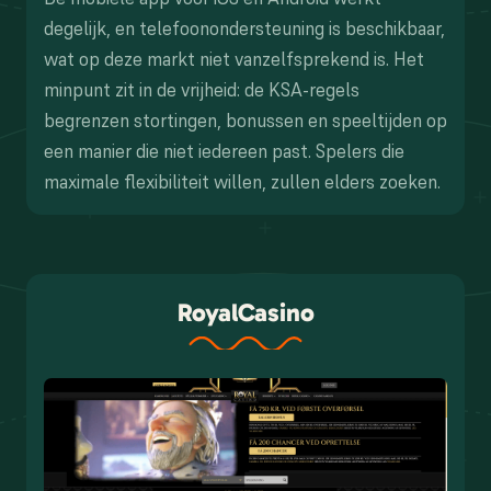
degelijk, en telefoonondersteuning is beschikbaar,
wat op deze markt niet vanzelfsprekend is. Het
minpunt zit in de vrijheid: de KSA-regels
begrenzen stortingen, bonussen en speeltijden op
een manier die niet iedereen past. Spelers die
maximale flexibiliteit willen, zullen elders zoeken.
RoyalCasino