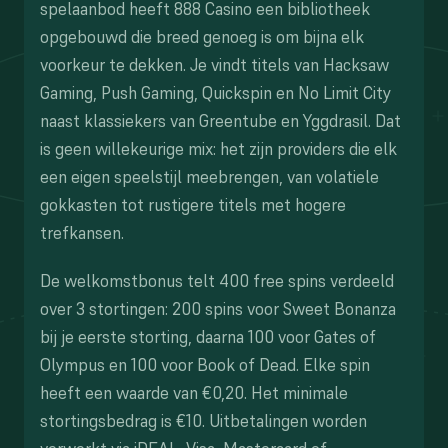
spelaanbod heeft 888 Casino een bibliotheek
opgebouwd die breed genoeg is om bijna elk
voorkeur te dekken. Je vindt titels van Hacksaw
Gaming, Push Gaming, Quickspin en No Limit City
naast klassiekers van Greentube en Yggdrasil. Dat
is geen willekeurige mix: het zijn providers die elk
een eigen speelstijl meebrengen, van volatiele
gokkasten tot rustigere titels met hogere
trefkansen.
De welkomstbonus telt 400 free spins verdeeld
over 3 stortingen: 200 spins voor Sweet Bonanza
bij je eerste storting, daarna 100 voor Gates of
Olympus en 100 voor Book of Dead. Elke spin
heeft een waarde van €0,20. Het minimale
stortingsbedrag is €10. Uitbetalingen worden