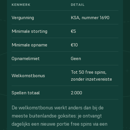
KENMERK
DETAIL
Vergunning
KSA, nummer 1690
Minimale storting
€5
Minimale opname
€10
Opnamelimiet
Geen
Tot 50 free spins,
Welkomstbonus
zonder inzetvereiste
Spellen totaal
2.000
De welkomstbonus werkt anders dan bij de
meeste buitenlandse goksites: je ontvangt
dagelijks een nieuwe portie free spins via een