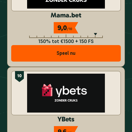
Mama.bet
9,0
/10
150% tot €1500 + 150 FS
Speel nu
10
YBets
9,6