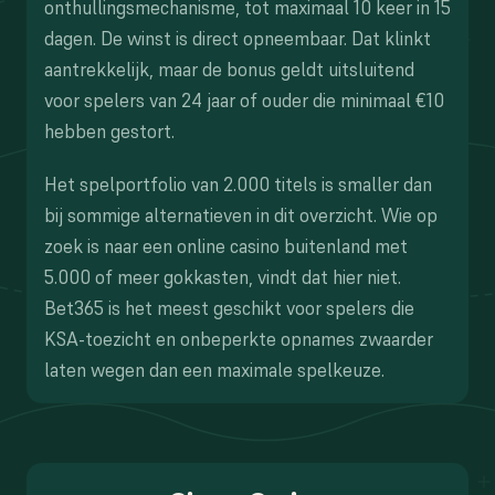
onthullingsmechanisme, tot maximaal 10 keer in 15
dagen. De winst is direct opneembaar. Dat klinkt
aantrekkelijk, maar de bonus geldt uitsluitend
voor spelers van 24 jaar of ouder die minimaal €10
hebben gestort.
Het spelportfolio van 2.000 titels is smaller dan
bij sommige alternatieven in dit overzicht. Wie op
zoek is naar een online casino buitenland met
5.000 of meer gokkasten, vindt dat hier niet.
Bet365 is het meest geschikt voor spelers die
KSA-toezicht en onbeperkte opnames zwaarder
laten wegen dan een maximale spelkeuze.