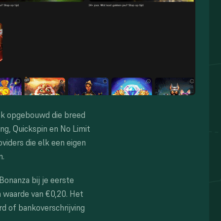
eek opgebouwd die breed
ng, Quickspin en No Limit
oviders die elk een eigen
n.
onanza bij je eerste
n waarde van €0,20. Het
rd of bankoverschrijving