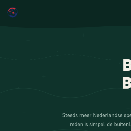
B
B
Steeds meer Nederlandse spe
reden is simpel: de buiten