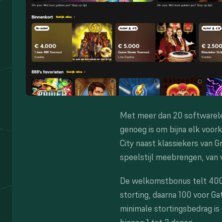
Met meer dan 20 softwarele
genoeg is om bijna elk voor
City naast klassiekers van Gr
speelstijl meebrengen, van 
De welkomstbonus telt 400 f
storting, daarna 100 voor G
minimale stortingsbedrag is