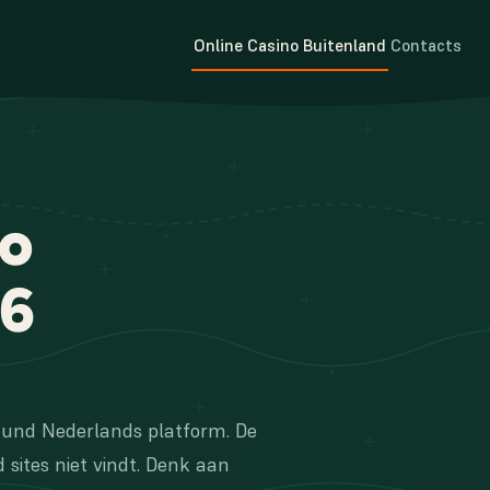
Online Casino Buitenland
Contacts
no
26
gund Nederlands platform. De
 sites niet vindt. Denk aan