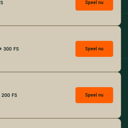
FS
Speel nu
+ 300 FS
Speel nu
 200 FS
Speel nu