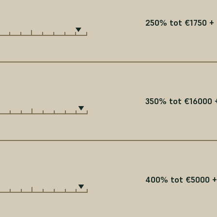
250% tot €1750 +
350% tot €16000 
400% tot €5000 +