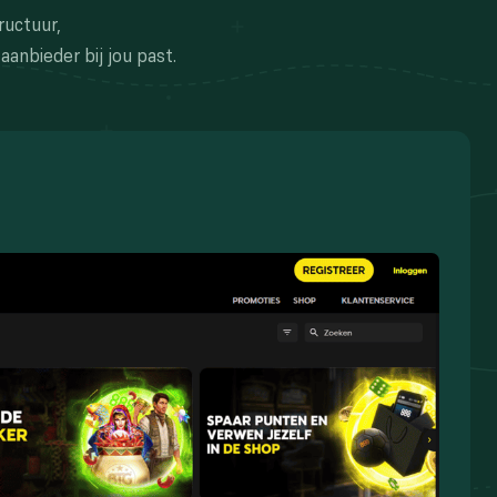
ructuur,
anbieder bij jou past.