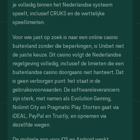
je volledig binnen het Nederlandse systeem
speelt, inclusief CRUKS en de wettelijke
speellimieten.
Voor wie juist op zoek is naar een online casino
buitenland zonder die beperkingen, is Unibet niet
de juiste keuze. Dit casino volgt de Nederlandse
regelgeving volledig, inclusief de limieten die een
buitenlandse casino doorgaans niet hanteert. Dat
is geen verborgen punt: het staat in de
gebruiksvoorwaarden. De softwareleveranciers
zijn sterk, met namen als Evolution Gaming,
Nolimit City en Pragmatic Play. Storten gaat via
iDEAL, PayPal en Trustly, en opnemen via
dezelfde wegen.
De mobiele app voor iOS en Android werkt