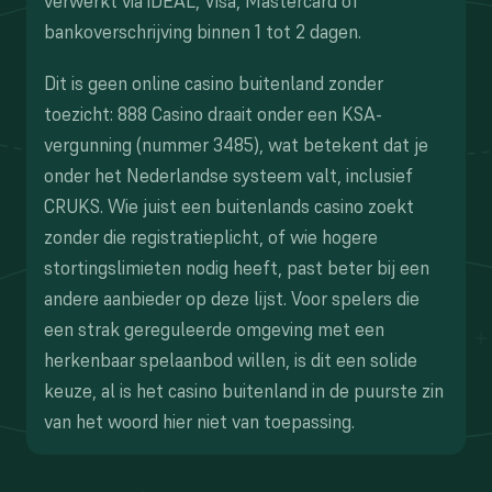
verwerkt via iDEAL, Visa, Mastercard of
bankoverschrijving binnen 1 tot 2 dagen.
Dit is geen online casino buitenland zonder
toezicht: 888 Casino draait onder een KSA-
vergunning (nummer 3485), wat betekent dat je
onder het Nederlandse systeem valt, inclusief
CRUKS. Wie juist een buitenlands casino zoekt
zonder die registratieplicht, of wie hogere
stortingslimieten nodig heeft, past beter bij een
andere aanbieder op deze lijst. Voor spelers die
een strak gereguleerde omgeving met een
herkenbaar spelaanbod willen, is dit een solide
keuze, al is het casino buitenland in de puurste zin
van het woord hier niet van toepassing.