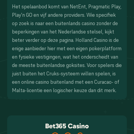
Het spelaanbod komt van NetEnt, Pragmatic Play,
Play'n GO en vijf andere providers. Wie specifiek
op zoek is naar een buitenlands casino zonder de
beperkingen van het Nederlandse stelsel, kijkt
beter verder op deze pagina. Holland Casino is de
enige aanbieder hier met een eigen pokerplatform
en fysieke vestigingen, wat het onderscheidt van
de meeste buitenlandse goksites. Voor spelers die
juist buiten het Cruks-systeem willen spelen, is
een online casino buitenland met een Curacao- of
Malta-licentie een logischer keuze dan dit merk.
Bet365 Casino