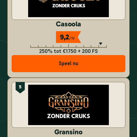
Casoola
9,2
/10
250% tot €1750 + 200 FS
Speel nu
5
Gransino