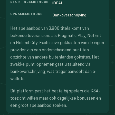
STORTINGSMETHODE
iDEAL
OPNAMEMETHODE
Bankoverschrijving
Het spelaanbod van 3.800 titels komt van
bekende leveranciers als Pragmatic Play, NetEnt
en Nolimit City. Exclusieve gokkasten van de eigen
provider zijn een onderscheidend punt ten
opzichte van andere buitenlandse goksites. Het
zwakke punt: opnemen gaat uitsluitend via
bankoverschrijving, wat trager aanvoelt dan e-
wallets.
Dit platform past het beste bij spelers die KSA-
toezicht willen maar ook dagelijkse bonussen en
een groot spelaanbod zoeken.