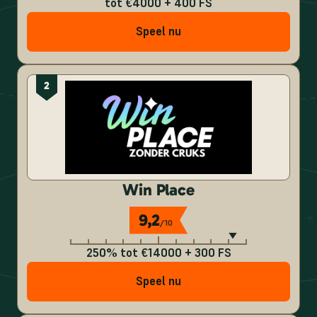
tot €4000 + 400 FS
Speel nu
2
Win Place
9,2
/10
250% tot €14000 + 300 FS
Speel nu