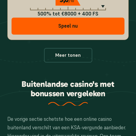
/10
500% tot €8000 + 400 FS
Speel nu
Meer tonen
Buitenlandse casino's met
bonussen vergeleken
De vorige sectie schetste hoe een online casino
buitenland verschilt van een KSA-vergunde aanbieder.
Hieronder vind je de uitgewerkte reviews. Ons team