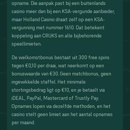
opname. Die aanpak past bij een buitenlands
casino meer dan bij een KSA-vergunde aanbieder,
maar Holland Casino draait zelf op een KSA-
vergunning met nummer 1610. Dat betekent
koppeling aan CRUKS en alle bijbehorende
speellimieten.
De welkomstbonus bestaat uit 300 free spins
tegen €0,10 per draai, wat neerkomt op een
bonuswaarde van €30. Geen matchbonus, geen
ingewikkelde staffel. Het minimale
stortingsbedrag ligt op €10, en je betaalt via
iDEAL, PayPal, Mastercard of Trustly Pay.
Opnames lopen via dezelfde methoden, en het
casino stelt geen limiet aan het aantal opnames
per maand.