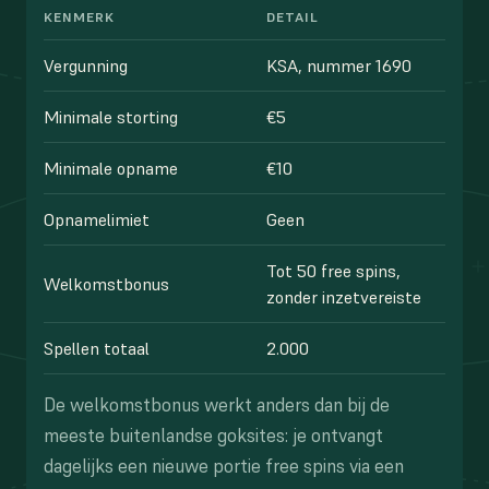
KENMERK
DETAIL
Vergunning
KSA, nummer 1690
Minimale storting
€5
Minimale opname
€10
Opnamelimiet
Geen
Tot 50 free spins,
Welkomstbonus
zonder inzetvereiste
Spellen totaal
2.000
De welkomstbonus werkt anders dan bij de
meeste buitenlandse goksites: je ontvangt
dagelijks een nieuwe portie free spins via een