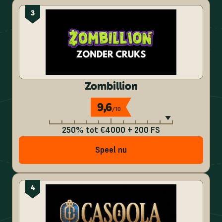
3
Zombillion
9,6
/10
250% tot €4000 + 200 FS
Speel nu
4