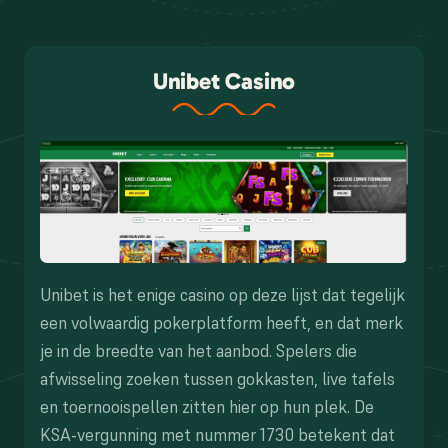
Unibet Casino
Unibet is het enige casino op deze lijst dat tegelijk
een volwaardig pokerplatform heeft, en dat merk
je in de breedte van het aanbod. Spelers die
afwisseling zoeken tussen gokkasten, live tafels
en toernooispellen zitten hier op hun plek. De
KSA-vergunning met nummer 1730 betekent dat