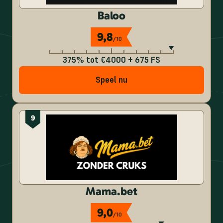
Baloo
9,8
/10
375% tot €4000 + 675 FS
Speel nu
9
Mama.bet
9,0
/10