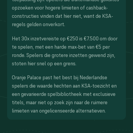
opzoeken voor hogere limieten of cashback-
constructies vinden dat hier niet, want de KSA-
regels gelden onverkort.
Het 30x inzetvereiste op €250 is €7.500 om door
te spelen, met een harde max-bet van €5 per
ronde. Spelers die grotere inzetten gewend zijn,
stoten hier snel op een grens.
Oranje Palace past het best bij Nederlandse
spelers die waarde hechten aan KSA-toezicht en
een gevarieerde spelbibliotheek met exclusieve
titels, maar niet op zoek zijn naar de ruimere
limieten van ongelicenseerde alternatieven.