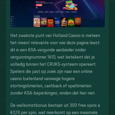
Het zwakste punt van Holland Casino is meteen
het meest relevante voor wie deze pagina leest:
dit is een KSA-vergunde aanbieder onder
vergunningnummer 1610, wat betekent dat je
volledig binnen het CRUKS-systeem opereert.
Spelers die juist op zoek zijn naar een online
casino buitenland vanwege hogere
stortingslimieten, cashback of spellimieten
zonder KSA-beperkingen, vinden dat hier niet.
De welkomstbonus bestaat uit 300 free spins à
€0,10 per spin, wat neerkomt op een maximale