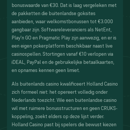
bonuswaarde van €30. Dat is laag vergeleken met
de pakketten die buitenlandse goksites
aanbieden, waar welkomstbonussen tot €3.000
gangbaar zijn. Softwareleveranciers als NetEnt,
Play'n GO en Pragmatic Play zijn aanwezig, en er is
een eigen pokerplatform beschikbaar naast live
casinospellen. Stortingen vanaf €10 verlopen via
iDEAL, PayPal en de gebruikelijke betaalkaarten,
en opnames kennen geen limiet.
Als buitenlands casino kwalificeert Holland Casino
zich formeel niet: het opereert volledig onder
Nederlands toezicht. Wie een buitenlandse casino
wil met ruimere bonusstructuren en geen CRUKS-
koppeling, zoekt elders op deze lijst verder.
Holland Casino past bij spelers die bewust kiezen