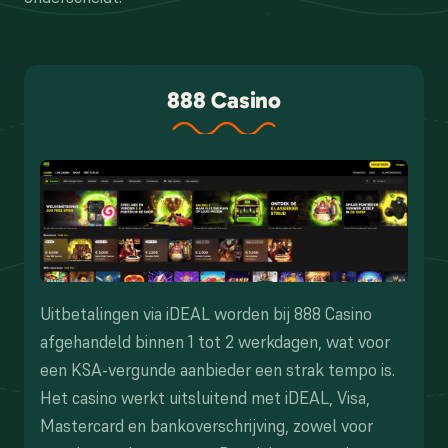
888 Casino
Uitbetalingen via iDEAL worden bij 888 Casino
afgehandeld binnen 1 tot 2 werkdagen, wat voor
een KSA-vergunde aanbieder een strak tempo is.
Het casino werkt uitsluitend met iDEAL, Visa,
Mastercard en bankoverschrijving, zowel voor