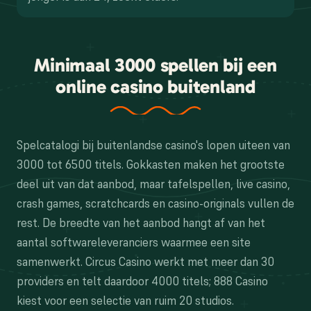
Minimaal 3000 spellen bij een
online casino buitenland
Spelcatalogi bij buitenlandse casino's lopen uiteen van
3000 tot 6500 titels. Gokkasten maken het grootste
deel uit van dat aanbod, maar tafelspellen, live casino,
crash games, scratchcards en casino-originals vullen de
rest. De breedte van het aanbod hangt af van het
aantal softwareleveranciers waarmee een site
samenwerkt. Circus Casino werkt met meer dan 30
providers en telt daardoor 4000 titels; 888 Casino
kiest voor een selectie van ruim 20 studios.