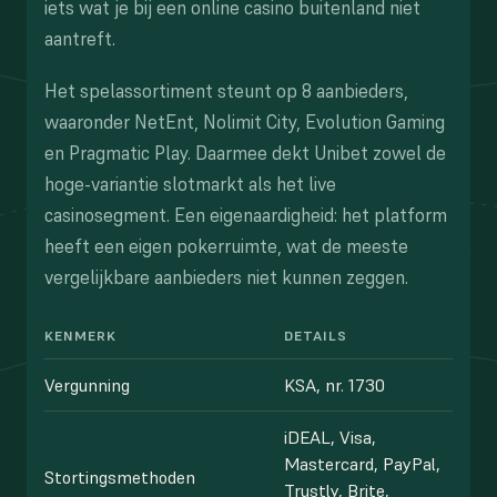
iets wat je bij een online casino buitenland niet
aantreft.
Het spelassortiment steunt op 8 aanbieders,
waaronder NetEnt, Nolimit City, Evolution Gaming
en Pragmatic Play. Daarmee dekt Unibet zowel de
hoge-variantie slotmarkt als het live
casinosegment. Een eigenaardigheid: het platform
heeft een eigen pokerruimte, wat de meeste
vergelijkbare aanbieders niet kunnen zeggen.
KENMERK
DETAILS
Vergunning
KSA, nr. 1730
iDEAL, Visa,
Mastercard, PayPal,
Stortingsmethoden
Trustly, Brite,