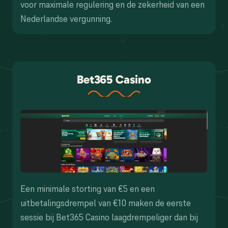
voor maximale regulering en de zekerheid van een
Nederlandse vergunning.
Bet365 Casino
Een minimale storting van €5 en een
uitbetalingsdrempel van €10 maken de eerste
sessie bij Bet365 Casino laagdrempeliger dan bij