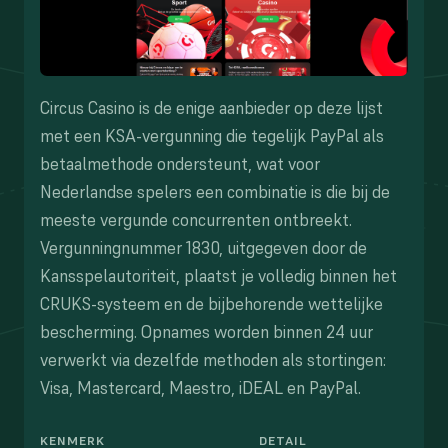
Circus Casino is de enige aanbieder op deze lijst
met een KSA-vergunning die tegelijk PayPal als
betaalmethode ondersteunt, wat voor
Nederlandse spelers een combinatie is die bij de
meeste vergunde concurrenten ontbreekt.
Vergunningnummer 1830, uitgegeven door de
Kansspelautoriteit, plaatst je volledig binnen het
CRUKS-systeem en de bijbehorende wettelijke
bescherming. Opnames worden binnen 24 uur
verwerkt via dezelfde methoden als stortingen:
Visa, Mastercard, Maestro, iDEAL en PayPal.
KENMERK
DETAIL