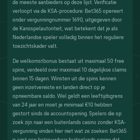
de meeste aanbieders op deze lijst. Verificatie
verloopt via de KSA-procedure: Bet365 opereert
onder vergunningnummer 1690, uitgegeven door
de Kansspelautoriteit, wat betekent dat je als
Nederlandse speler volledig binnen het reguliere
toezichtskader valt.
De welkomstbonus bestaat uit maximaal 50 free
spins, verdeeld over maximaal 10 dagelijkse claims
binnen 15 dagen. Winsten uit die spins kennen
geen inzetvereiste en landen direct op je
opneembare saldo. Wel geldt een leeftijdsgrens
van 24 jaar en moet je minimaal €10 hebben
gestort sinds de accountopening. Spelers die op
zoek zijn naar een buitenlands casino zonder KSA-
vergunning vinden hier niet wat ze zoeken: Bet365
is juist een betrouwbaar buitenlands casino dat