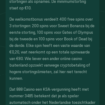
stortingen als opnames. De minimumstorting
staat op €10.
De welkomstbonus verdeelt 400 free spins over
3 stortingen: 200 spins voor Sweet Bonanza bij de
eerste storting, 100 spins voor Gates of Olympus
bij de tweede en 100 spins voor Book of Dead bij
de derde. Elke spin heeft een vaste waarde van
€0,20, wat neerkomt op een totale spinwaarde
van €80. Wie liever een ander online casino
buitenland opzoekt vanwege cryptobetaling of
hogere stortingslimieten, zal hier niet terecht
kunnen.
Dat 888 Casino een KSA-vergunning heeft met
nummer 3485 betekent dat je als speler
automatisch onder het Nederlandse toezichtkader