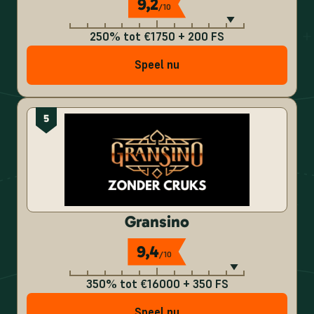
9,2
/10
250% tot €1750 + 200 FS
Speel nu
5
Gransino
9,4
/10
350% tot €16000 + 350 FS
Speel nu