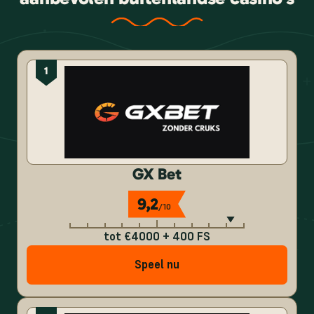
1
GX Bet
9,2
/10
tot €4000 + 400 FS
Speel nu