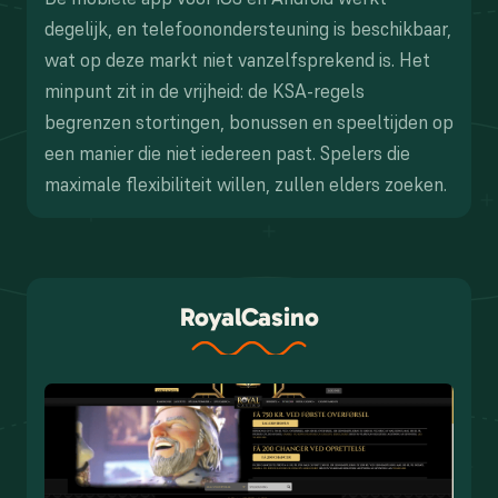
degelijk, en telefoonondersteuning is beschikbaar,
wat op deze markt niet vanzelfsprekend is. Het
minpunt zit in de vrijheid: de KSA-regels
begrenzen stortingen, bonussen en speeltijden op
een manier die niet iedereen past. Spelers die
maximale flexibiliteit willen, zullen elders zoeken.
RoyalCasino