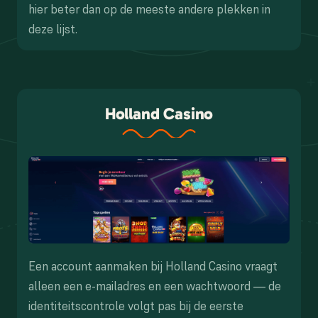
hier beter dan op de meeste andere plekken in
deze lijst.
Holland Casino
Een account aanmaken bij Holland Casino vraagt
alleen een e-mailadres en een wachtwoord — de
identiteitscontrole volgt pas bij de eerste