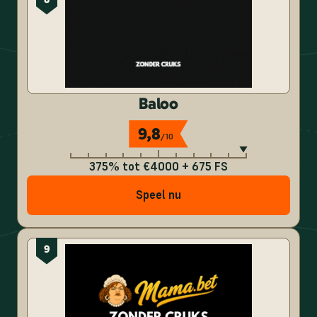
Baloo
9,8
/10
375% tot €4000 + 675 FS
Speel nu
9