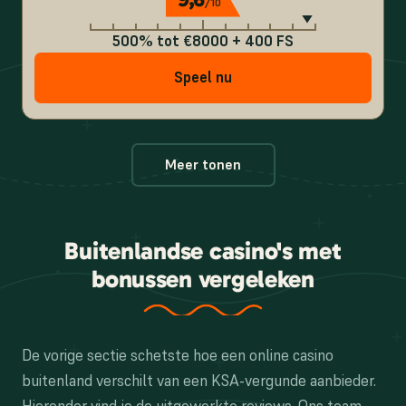
/10
500% tot €8000 + 400 FS
Speel nu
Meer tonen
Buitenlandse casino's met
bonussen vergeleken
De vorige sectie schetste hoe een online casino
buitenland verschilt van een KSA-vergunde aanbieder.
Hieronder vind je de uitgewerkte reviews. Ons team