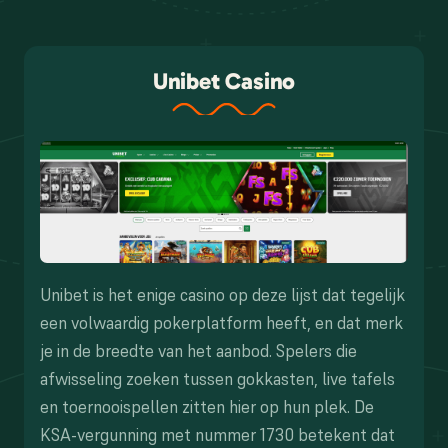
Unibet Casino
Unibet is het enige casino op deze lijst dat tegelijk
een volwaardig pokerplatform heeft, en dat merk
je in de breedte van het aanbod. Spelers die
afwisseling zoeken tussen gokkasten, live tafels
en toernooispellen zitten hier op hun plek. De
KSA-vergunning met nummer 1730 betekent dat