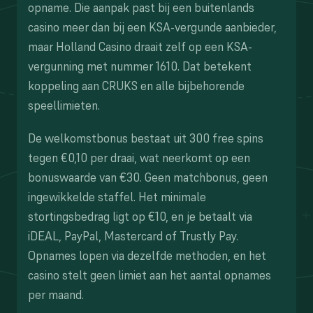
opname. Die aanpak past bij een buitenlands
casino meer dan bij een KSA-vergunde aanbieder,
maar Holland Casino draait zelf op een KSA-
vergunning met nummer 1610. Dat betekent
koppeling aan CRUKS en alle bijbehorende
speellimieten.
De welkomstbonus bestaat uit 300 free spins
tegen €0,10 per draai, wat neerkomt op een
bonuswaarde van €30. Geen matchbonus, geen
ingewikkelde staffel. Het minimale
stortingsbedrag ligt op €10, en je betaalt via
iDEAL, PayPal, Mastercard of Trustly Pay.
Opnames lopen via dezelfde methoden, en het
casino stelt geen limiet aan het aantal opnames
per maand.