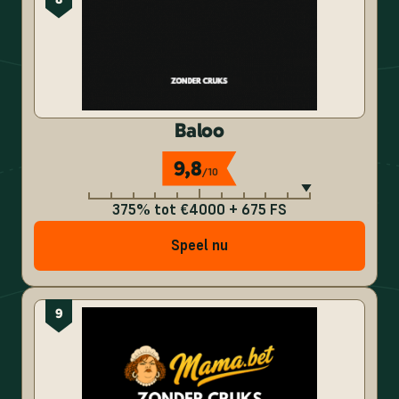
Baloo
9,8
/10
375% tot €4000 + 675 FS
Speel nu
9