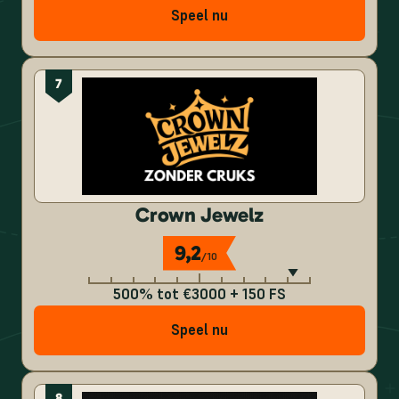
Speel nu
7
Crown Jewelz
9,2
/10
500% tot €3000 + 150 FS
Speel nu
8