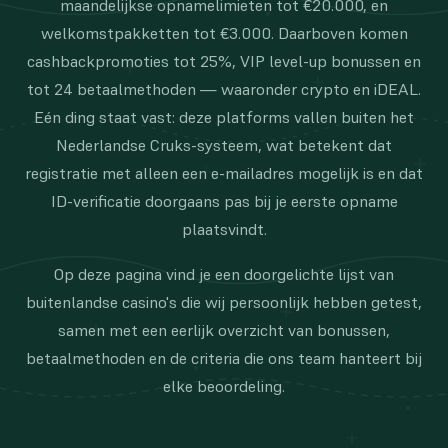
maandelijkse opnamelimieten tot €20.000, en
welkomstpakketten tot €3.000. Daarboven komen
cashbackpromoties tot 25%, VIP level-up bonussen en
tot 24 betaalmethoden — waaronder crypto en iDEAL.
Eén ding staat vast: deze platforms vallen buiten het
Nederlandse Cruks-systeem, wat betekent dat
registratie met alleen een e-mailadres mogelijk is en dat
ID-verificatie doorgaans pas bij je eerste opname
plaatsvindt.
Op deze pagina vind je een doorgelichte lijst van
buitenlandse casino's die wij persoonlijk hebben getest,
samen met een eerlijk overzicht van bonussen,
betaalmethoden en de criteria die ons team hanteert bij
elke beoordeling.