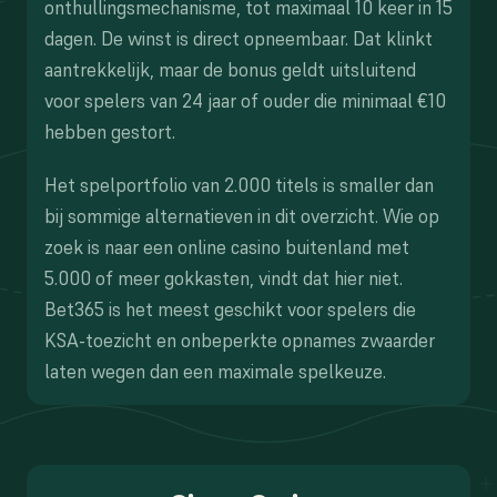
onthullingsmechanisme, tot maximaal 10 keer in 15
dagen. De winst is direct opneembaar. Dat klinkt
aantrekkelijk, maar de bonus geldt uitsluitend
voor spelers van 24 jaar of ouder die minimaal €10
hebben gestort.
Het spelportfolio van 2.000 titels is smaller dan
bij sommige alternatieven in dit overzicht. Wie op
zoek is naar een online casino buitenland met
5.000 of meer gokkasten, vindt dat hier niet.
Bet365 is het meest geschikt voor spelers die
KSA-toezicht en onbeperkte opnames zwaarder
laten wegen dan een maximale spelkeuze.