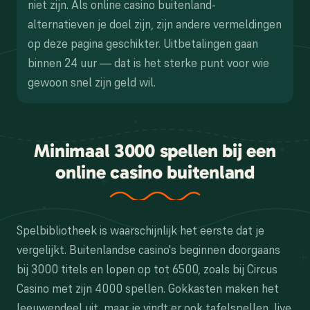
niet zijn. Als online casino buitenland-
alternatieven je doel zijn, zijn andere vermeldingen
op deze pagina geschikter. Uitbetalingen gaan
binnen 24 uur — dat is het sterke punt voor wie
gewoon snel zijn geld wil.
Minimaal 3000 spellen bij een
online casino buitenland
Spelbibliotheek is waarschijnlijk het eerste dat je
vergelijkt. Buitenlandse casino's beginnen doorgaans
bij 3000 titels en lopen op tot 6500, zoals bij Circus
Casino met zijn 4000 spellen. Gokkasten maken het
leeuwendeel uit, maar je vindt er ook tafelspellen, live