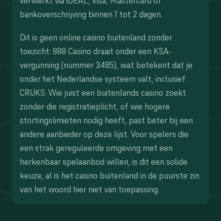
verwerkt via iDEAL, Visa, Mastercard of
bankoverschrijving binnen 1 tot 2 dagen.
Dit is geen online casino buitenland zonder
toezicht: 888 Casino draait onder een KSA-
vergunning (nummer 3485), wat betekent dat je
onder het Nederlandse systeem valt, inclusief
CRUKS. Wie juist een buitenlands casino zoekt
zonder die registratieplicht, of wie hogere
stortingslimieten nodig heeft, past beter bij een
andere aanbieder op deze lijst. Voor spelers die
een strak gereguleerde omgeving met een
herkenbaar spelaanbod willen, is dit een solide
keuze, al is het casino buitenland in de puurste zin
van het woord hier niet van toepassing.