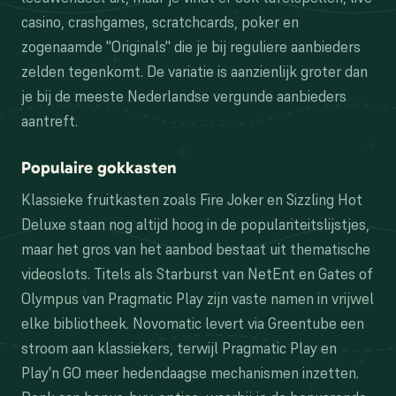
casino, crashgames, scratchcards, poker en
zogenaamde "Originals" die je bij reguliere aanbieders
zelden tegenkomt. De variatie is aanzienlijk groter dan
je bij de meeste Nederlandse vergunde aanbieders
aantreft.
Populaire gokkasten
Klassieke fruitkasten zoals Fire Joker en Sizzling Hot
Deluxe staan nog altijd hoog in de populariteitslijstjes,
maar het gros van het aanbod bestaat uit thematische
videoslots. Titels als Starburst van NetEnt en Gates of
Olympus van Pragmatic Play zijn vaste namen in vrijwel
elke bibliotheek. Novomatic levert via Greentube een
stroom aan klassiekers, terwijl Pragmatic Play en
Play'n GO meer hedendaagse mechanismen inzetten.