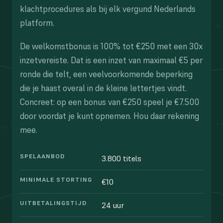
klachtprocedures als bij elk vergund Nederlands
platform.
De welkomstbonus is 100% tot €250 met een 30x
inzetvereiste. Dat is een inzet van maximaal €5 per
ronde die telt, een veelvoorkomende beperking
die je haast overal in de kleine lettertjes vindt.
Concreet: op een bonus van €250 speel je €7.500
door voordat je kunt opnemen. Hou daar rekening
mee.
SPELAANBOD
3.800 titels
MINIMALE STORTING
€10
UITBETALINGSTIJD
24 uur