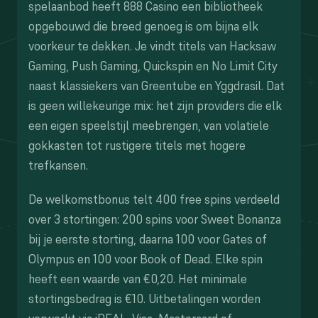
spelaanbod heeft 888 Casino een bibliotheek
opgebouwd die breed genoeg is om bijna elk
voorkeur te dekken. Je vindt titels van Hacksaw
Gaming, Push Gaming, Quickspin en No Limit City
naast klassiekers van Greentube en Yggdrasil. Dat
is geen willekeurige mix: het zijn providers die elk
een eigen speelstijl meebrengen, van volatiele
gokkasten tot rustigere titels met hogere
trefkansen.
De welkomstbonus telt 400 free spins verdeeld
over 3 stortingen: 200 spins voor Sweet Bonanza
bij je eerste storting, daarna 100 voor Gates of
Olympus en 100 voor Book of Dead. Elke spin
heeft een waarde van €0,20. Het minimale
stortingsbedrag is €10. Uitbetalingen worden