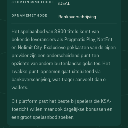
STORTINGSMETHODE
iDEAL
OPNAMEMETHODE
Bankoverschrijving
Het spelaanbod van 3.800 titels komt van
bekende leveranciers als Pragmatic Play, NetEnt
en Nolimit City. Exclusieve gokkasten van de eigen
provider zijn een onderscheidend punt ten
opzichte van andere buitenlandse goksites. Het
zwakke punt: opnemen gaat uitsluitend via
bankoverschrijving, wat trager aanvoelt dan e-
wallets.
Dit platform past het beste bij spelers die KSA-
toezicht willen maar ook dagelijkse bonussen en
een groot spelaanbod zoeken.