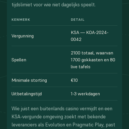
tijdslimiet voor wie niet dagelijks speelt.
KENMERK
DETAIL
KSA — KOA-2024-
Vergunning
0042
2100 totaal, waarvan
Spellen
1700 gokkasten en 80
live tafels
Minimale storting
€10
Uitbetalingstijd
1-3 werkdagen
Wie juist een buitenlands casino vermijdt en een
KSA-vergunde omgeving zoekt met bekende
leveranciers als Evolution en Pragmatic Play, past