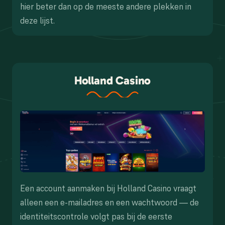
hier beter dan op de meeste andere plekken in
deze lijst.
Holland Casino
Een account aanmaken bij Holland Casino vraagt
alleen een e-mailadres en een wachtwoord — de
identiteitscontrole volgt pas bij de eerste