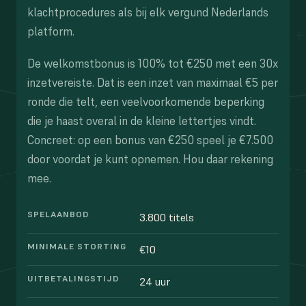
klachtprocedures als bij elk vergund Nederlands
platform.
De welkomstbonus is 100% tot €250 met een 30x
inzetvereiste. Dat is een inzet van maximaal €5 per
ronde die telt, een veelvoorkomende beperking
die je haast overal in de kleine lettertjes vindt.
Concreet: op een bonus van €250 speel je €7.500
door voordat je kunt opnemen. Hou daar rekening
mee.
SPELAANBOD
3.800 titels
MINIMALE STORTING
€10
UITBETALINGSTIJD
24 uur