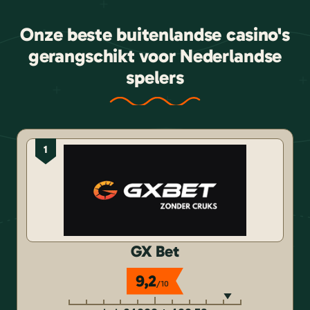
Onze beste buitenlandse casino's
gerangschikt voor Nederlandse
spelers
1
GX Bet
9,2
/10