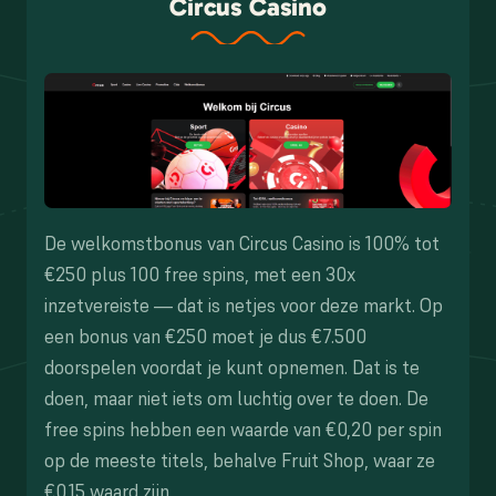
Circus Casino
De welkomstbonus van Circus Casino is 100% tot
€250 plus 100 free spins, met een 30x
inzetvereiste — dat is netjes voor deze markt. Op
een bonus van €250 moet je dus €7.500
doorspelen voordat je kunt opnemen. Dat is te
doen, maar niet iets om luchtig over te doen. De
free spins hebben een waarde van €0,20 per spin
op de meeste titels, behalve Fruit Shop, waar ze
€0,15 waard zijn.