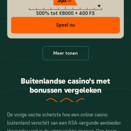
/10
500% tot €8000 + 400 FS
Speel nu
Meer tonen
Buitenlandse casino's met
bonussen vergeleken
De vorige sectie schetste hoe een online casino
buitenland verschilt van een KSA-vergunde aanbieder.
Hieronder vind je de uitgewerkte reviews. Ons team