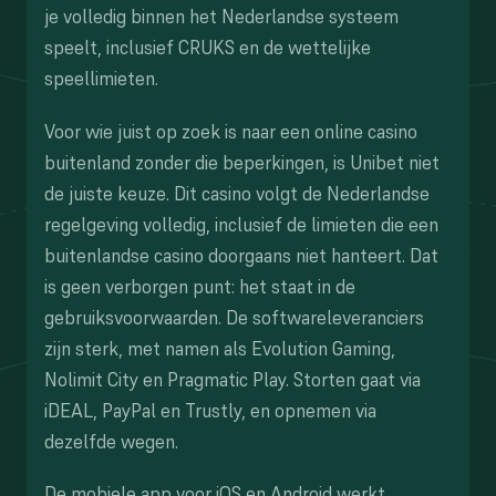
je volledig binnen het Nederlandse systeem
speelt, inclusief CRUKS en de wettelijke
speellimieten.
Voor wie juist op zoek is naar een online casino
buitenland zonder die beperkingen, is Unibet niet
de juiste keuze. Dit casino volgt de Nederlandse
regelgeving volledig, inclusief de limieten die een
buitenlandse casino doorgaans niet hanteert. Dat
is geen verborgen punt: het staat in de
gebruiksvoorwaarden. De softwareleveranciers
zijn sterk, met namen als Evolution Gaming,
Nolimit City en Pragmatic Play. Storten gaat via
iDEAL, PayPal en Trustly, en opnemen via
dezelfde wegen.
De mobiele app voor iOS en Android werkt