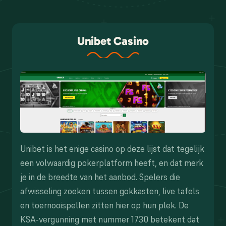
Unibet Casino
Unibet is het enige casino op deze lijst dat tegelijk
een volwaardig pokerplatform heeft, en dat merk
je in de breedte van het aanbod. Spelers die
afwisseling zoeken tussen gokkasten, live tafels
en toernooispellen zitten hier op hun plek. De
KSA-vergunning met nummer 1730 betekent dat