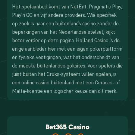
Het spelaanbod komt van NetEnt, Pragmatic Play,
Play'n GO en vijf andere providers. Wie specifiek
op zoek is naar een buitenlands casino zonder de
beperkingen van het Nederlandse stelsel, kijkt
beter verder op deze pagina. Holland Casino is de
enige aanbieder hier met een eigen pokerplatform
en fysieke vestigingen, wat het onderscheidt van
de meeste buitenlandse goksites. Voor spelers die
juist buiten het Cruks-systeem willen spelen, is
een online casino buitenland met een Curacao- of
Malta-licentie een logischer keuze dan dit merk.
Bet365 Casino