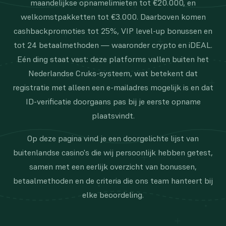
maandelijkse opnamelimieten tot €20.000, en
welkomstpakketten tot €3.000. Daarboven komen
cashbackpromoties tot 25%, VIP level-up bonussen en
tot 24 betaalmethoden — waaronder crypto en iDEAL.
Eén ding staat vast: deze platforms vallen buiten het
Nederlandse Cruks-systeem, wat betekent dat
registratie met alleen een e-mailadres mogelijk is en dat
ID-verificatie doorgaans pas bij je eerste opname
plaatsvindt.
Op deze pagina vind je een doorgelichte lijst van
buitenlandse casino's die wij persoonlijk hebben getest,
samen met een eerlijk overzicht van bonussen,
betaalmethoden en de criteria die ons team hanteert bij
elke beoordeling.