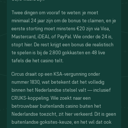
Twee dingen om vooraf te weten: je moet
minimaal 24 jaar zijn om de bonus te claimen, en je
eerste storting moet minstens €20 zijn via Visa,
Mastercard, iDEAL of PayPal. Wie onder de 24 is,
stopt hier. De rest krijgt een bonus die realistisch
te spelen is bij de 2.800 gokkasten en 48 live
tafels die het casino telt.
Circus draait op een KSA-vergunning onder
nummer 1830, wat betekent dat het volledig
binnen het Nederlandse stelsel valt — inclusief
CRUKS-koppeling. Wie zoekt naar een
betrouwbaar buitenlands casino buiten het
Nederlandse toezicht, zit hier verkeerd. Dit is geen
buitenlandse goksites-keuze, en het wil dat ook