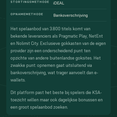
STORTINGSMETHODE
iDEAL
OPNAMEMETHODE
Bankoverschrijving
Het spelaanbod van 3.800 titels komt van
bekende leveranciers als Pragmatic Play, NetEnt
en Nolimit City. Exclusieve gokkasten van de eigen
provider zijn een onderscheidend punt ten
opzichte van andere buitenlandse goksites. Het
zwakke punt: opnemen gaat uitsluitend via
bankoverschrijving, wat trager aanvoelt dan e-
wallets.
Dit platform past het beste bij spelers die KSA-
toezicht willen maar ook dagelijkse bonussen en
een groot spelaanbod zoeken.