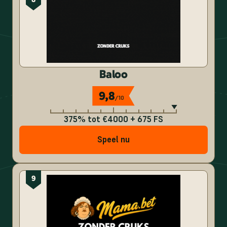
Baloo
9,8
/10
375% tot €4000 + 675 FS
Speel nu
9