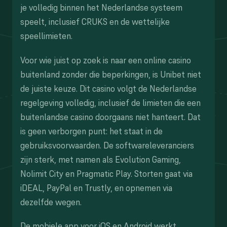
je volledig binnen het Nederlandse systeem
speelt, inclusief CRUKS en de wettelijke
speellimieten.
Voor wie juist op zoek is naar een online casino
buitenland zonder die beperkingen, is Unibet niet
de juiste keuze. Dit casino volgt de Nederlandse
regelgeving volledig, inclusief de limieten die een
buitenlandse casino doorgaans niet hanteert. Dat
is geen verborgen punt: het staat in de
gebruiksvoorwaarden. De softwareleveranciers
zijn sterk, met namen als Evolution Gaming,
Nolimit City en Pragmatic Play. Storten gaat via
iDEAL, PayPal en Trustly, en opnemen via
dezelfde wegen.
De mobiele app voor iOS en Android werkt