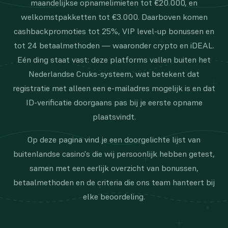
maandelijkse opnamelimieten tot €20.000, en
welkomstpakketten tot €3.000. Daarboven komen
cashbackpromoties tot 25%, VIP level-up bonussen en
tot 24 betaalmethoden — waaronder crypto en iDEAL.
Eén ding staat vast: deze platforms vallen buiten het
Nederlandse Cruks-systeem, wat betekent dat
registratie met alleen een e-mailadres mogelijk is en dat
ID-verificatie doorgaans pas bij je eerste opname
plaatsvindt.
Op deze pagina vind je een doorgelichte lijst van
buitenlandse casino's die wij persoonlijk hebben getest,
samen met een eerlijk overzicht van bonussen,
betaalmethoden en de criteria die ons team hanteert bij
elke beoordeling.