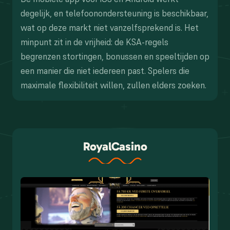
degelijk, en telefoonondersteuning is beschikbaar,
wat op deze markt niet vanzelfsprekend is. Het
minpunt zit in de vrijheid: de KSA-regels
begrenzen stortingen, bonussen en speeltijden op
een manier die niet iedereen past. Spelers die
maximale flexibiliteit willen, zullen elders zoeken.
RoyalCasino