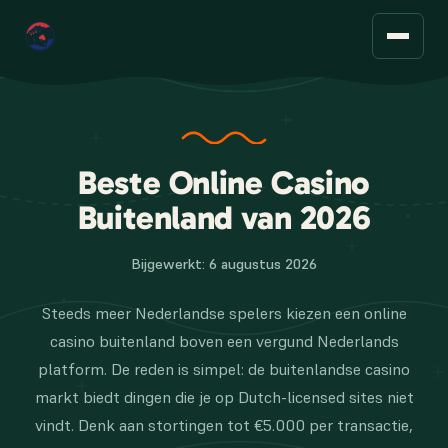
Beste Online Casino
Buitenland van 2026
Bijgewerkt:
6 augustus 2026
Steeds meer Nederlandse spelers kiezen een online
casino buitenland boven een vergund Nederlands
platform. De reden is simpel: de buitenlandse casino
markt biedt dingen die je op Dutch-licensed sites niet
vindt. Denk aan stortingen tot €5.000 per transactie,