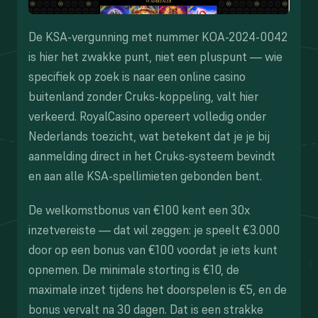
De KSA-vergunning met nummer KOA-2024-0042
is hier het zwakke punt, niet een pluspunt — wie
specifiek op zoek is naar een online casino
buitenland zonder Cruks-koppeling, valt hier
verkeerd. RoyalCasino opereert volledig onder
Nederlands toezicht, wat betekent dat je je bij
aanmelding direct in het Cruks-systeem bevindt
en aan alle KSA-spellimieten gebonden bent.
De welkomstbonus van €100 kent een 30x
inzetvereiste — dat wil zeggen: je speelt €3.000
door op een bonus van €100 voordat je iets kunt
opnemen. De minimale storting is €10, de
maximale inzet tijdens het doorspelen is €5, en de
bonus vervalt na 30 dagen. Dat is een strakke