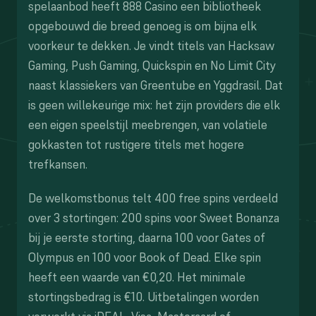
spelaanbod heeft 888 Casino een bibliotheek
opgebouwd die breed genoeg is om bijna elk
voorkeur te dekken. Je vindt titels van Hacksaw
Gaming, Push Gaming, Quickspin en No Limit City
naast klassiekers van Greentube en Yggdrasil. Dat
is geen willekeurige mix: het zijn providers die elk
een eigen speelstijl meebrengen, van volatiele
gokkasten tot rustigere titels met hogere
trefkansen.
De welkomstbonus telt 400 free spins verdeeld
over 3 stortingen: 200 spins voor Sweet Bonanza
bij je eerste storting, daarna 100 voor Gates of
Olympus en 100 voor Book of Dead. Elke spin
heeft een waarde van €0,20. Het minimale
stortingsbedrag is €10. Uitbetalingen worden