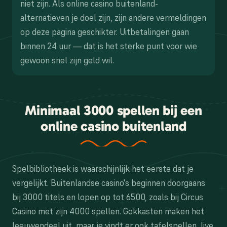
niet zijn. Als online casino buitenland-
alternatieven je doel zijn, zijn andere vermeldingen
op deze pagina geschikter. Uitbetalingen gaan
binnen 24 uur — dat is het sterke punt voor wie
gewoon snel zijn geld wil.
Minimaal 3000 spellen bij een
online casino buitenland
Spelbibliotheek is waarschijnlijk het eerste dat je
vergelijkt. Buitenlandse casino's beginnen doorgaans
bij 3000 titels en lopen op tot 6500, zoals bij Circus
Casino met zijn 4000 spellen. Gokkasten maken het
leeuwendeel uit, maar je vindt er ook tafelspellen, live