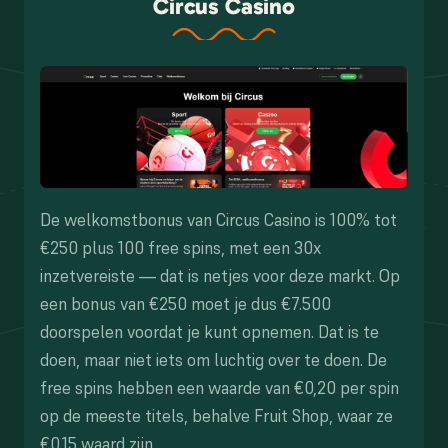
Circus Casino
De welkomstbonus van Circus Casino is 100% tot
€250 plus 100 free spins, met een 30x
inzetvereiste — dat is netjes voor deze markt. Op
een bonus van €250 moet je dus €7.500
doorspelen voordat je kunt opnemen. Dat is te
doen, maar niet iets om luchtig over te doen. De
free spins hebben een waarde van €0,20 per spin
op de meeste titels, behalve Fruit Shop, waar ze
€0,15 waard zijn.