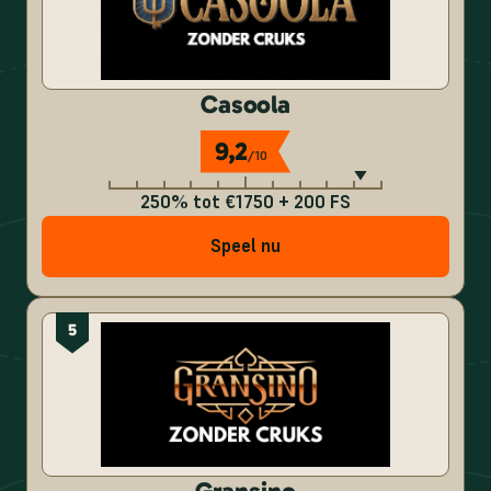
Casoola
9,2
/10
250% tot €1750 + 200 FS
Speel nu
5
Gransino