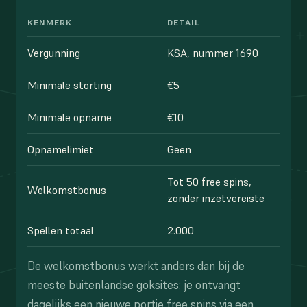
KENMERK
DETAIL
Vergunning
KSA, nummer 1690
Minimale storting
€5
Minimale opname
€10
Opnamelimiet
Geen
Tot 50 free spins,
Welkomstbonus
zonder inzetvereiste
Spellen totaal
2.000
De welkomstbonus werkt anders dan bij de
meeste buitenlandse goksites: je ontvangt
dagelijks een nieuwe portie free spins via een