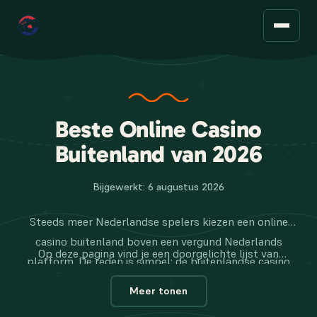
Beste Online Casino
Buitenland van 2026
Bijgewerkt:
6 augustus 2026
Steeds meer Nederlandse spelers kiezen een online
casino buitenland boven een vergund Nederlands
Op deze pagina vind je een doorgelichte lijst van
platform. De reden is simpel: de buitenlandse casino
buitenlandse casino's die wij persoonlijk hebben getest,
markt biedt dingen die je op Dutch-licensed sites niet
Meer tonen
samen met een eerlijk overzicht van bonussen,
vindt. Denk aan stortingen tot €5.000 per transactie,
betaalmethoden en de criteria die ons team hanteert bij