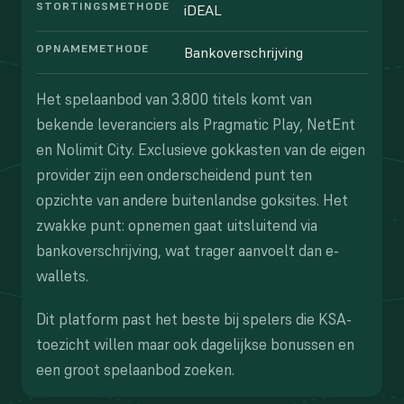
STORTINGSMETHODE
iDEAL
OPNAMEMETHODE
Bankoverschrijving
Het spelaanbod van 3.800 titels komt van
bekende leveranciers als Pragmatic Play, NetEnt
en Nolimit City. Exclusieve gokkasten van de eigen
provider zijn een onderscheidend punt ten
opzichte van andere buitenlandse goksites. Het
zwakke punt: opnemen gaat uitsluitend via
bankoverschrijving, wat trager aanvoelt dan e-
wallets.
Dit platform past het beste bij spelers die KSA-
toezicht willen maar ook dagelijkse bonussen en
een groot spelaanbod zoeken.