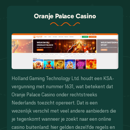
Oranje Palace Casino
Holland Gaming Technology Ltd. houdt een KSA-
vergunning met nummer 1631, wat betekent dat
Oranje Palace Casino onder rechtstreeks
Nederlands toezicht opereert. Dat is een
wezenlijk verschil met veel andere aanbieders die
je tegenkomt wanneer je zoekt naar een online
casino buitenland: hier gelden dezelfde regels en