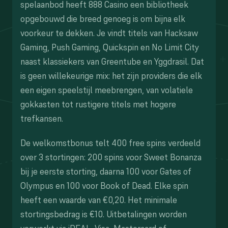
spelaanbod heeft 888 Casino een bibliotheek
opgebouwd die breed genoeg is om bijna elk
voorkeur te dekken. Je vindt titels van Hacksaw
Gaming, Push Gaming, Quickspin en No Limit City
naast klassiekers van Greentube en Yggdrasil. Dat
is geen willekeurige mix: het zijn providers die elk
een eigen speelstijl meebrengen, van volatiele
gokkasten tot rustigere titels met hogere
trefkansen.
De welkomstbonus telt 400 free spins verdeeld
over 3 stortingen: 200 spins voor Sweet Bonanza
bij je eerste storting, daarna 100 voor Gates of
Olympus en 100 voor Book of Dead. Elke spin
heeft een waarde van €0,20. Het minimale
stortingsbedrag is €10. Uitbetalingen worden