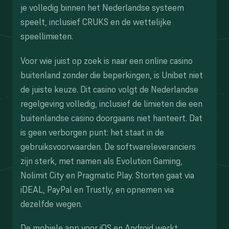
je volledig binnen het Nederlandse systeem
speelt, inclusief CRUKS en de wettelijke
speellimieten.
Voor wie juist op zoek is naar een online casino
buitenland zonder die beperkingen, is Unibet niet
de juiste keuze. Dit casino volgt de Nederlandse
regelgeving volledig, inclusief de limieten die een
buitenlandse casino doorgaans niet hanteert. Dat
is geen verborgen punt: het staat in de
gebruiksvoorwaarden. De softwareleveranciers
zijn sterk, met namen als Evolution Gaming,
Nolimit City en Pragmatic Play. Storten gaat via
iDEAL, PayPal en Trustly, en opnemen via
dezelfde wegen.
De mobiele app voor iOS en Android werkt