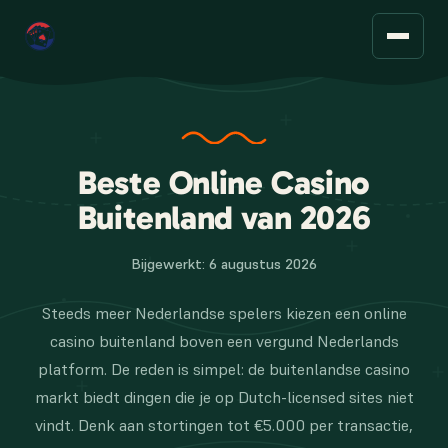
Beste Online Casino
Buitenland van 2026
Bijgewerkt:
6 augustus 2026
Steeds meer Nederlandse spelers kiezen een online
casino buitenland boven een vergund Nederlands
platform. De reden is simpel: de buitenlandse casino
markt biedt dingen die je op Dutch-licensed sites niet
vindt. Denk aan stortingen tot €5.000 per transactie,