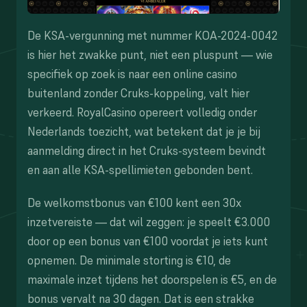
De KSA-vergunning met nummer KOA-2024-0042
is hier het zwakke punt, niet een pluspunt — wie
specifiek op zoek is naar een online casino
buitenland zonder Cruks-koppeling, valt hier
verkeerd. RoyalCasino opereert volledig onder
Nederlands toezicht, wat betekent dat je je bij
aanmelding direct in het Cruks-systeem bevindt
en aan alle KSA-spellimieten gebonden bent.
De welkomstbonus van €100 kent een 30x
inzetvereiste — dat wil zeggen: je speelt €3.000
door op een bonus van €100 voordat je iets kunt
opnemen. De minimale storting is €10, de
maximale inzet tijdens het doorspelen is €5, en de
bonus vervalt na 30 dagen. Dat is een strakke