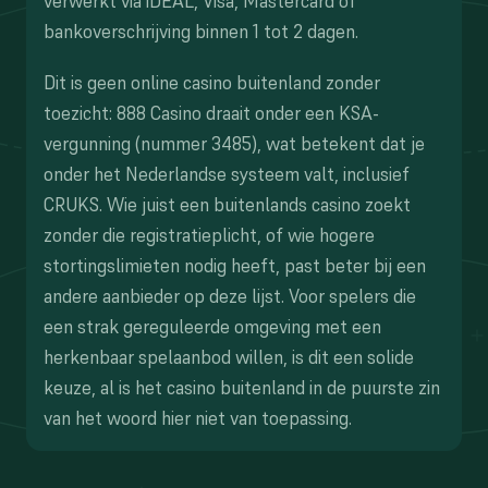
verwerkt via iDEAL, Visa, Mastercard of
bankoverschrijving binnen 1 tot 2 dagen.
Dit is geen online casino buitenland zonder
toezicht: 888 Casino draait onder een KSA-
vergunning (nummer 3485), wat betekent dat je
onder het Nederlandse systeem valt, inclusief
CRUKS. Wie juist een buitenlands casino zoekt
zonder die registratieplicht, of wie hogere
stortingslimieten nodig heeft, past beter bij een
andere aanbieder op deze lijst. Voor spelers die
een strak gereguleerde omgeving met een
herkenbaar spelaanbod willen, is dit een solide
keuze, al is het casino buitenland in de puurste zin
van het woord hier niet van toepassing.