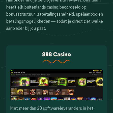
heeft elk buitenlands casino beoordeeld op
bonusstructuur, uitbetalingssnelheid, spelaanbod en
betalingsmogelijkheden — zodat je direct ziet welke
aanbieder bij jou past.
888 Casino
Met meer dan 20 softwareleveranciers in het