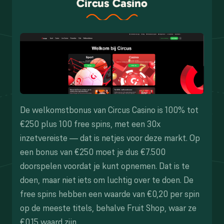
Circus Casino
De welkomstbonus van Circus Casino is 100% tot
€250 plus 100 free spins, met een 30x
inzetvereiste — dat is netjes voor deze markt. Op
een bonus van €250 moet je dus €7.500
doorspelen voordat je kunt opnemen. Dat is te
doen, maar niet iets om luchtig over te doen. De
free spins hebben een waarde van €0,20 per spin
op de meeste titels, behalve Fruit Shop, waar ze
€0,15 waard zijn.