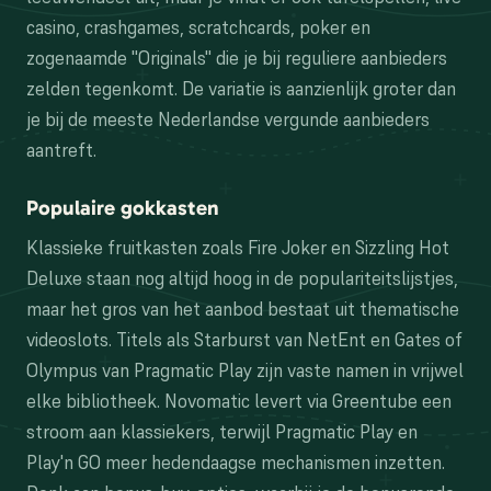
casino, crashgames, scratchcards, poker en
zogenaamde "Originals" die je bij reguliere aanbieders
zelden tegenkomt. De variatie is aanzienlijk groter dan
je bij de meeste Nederlandse vergunde aanbieders
aantreft.
Populaire gokkasten
Klassieke fruitkasten zoals Fire Joker en Sizzling Hot
Deluxe staan nog altijd hoog in de populariteitslijstjes,
maar het gros van het aanbod bestaat uit thematische
videoslots. Titels als Starburst van NetEnt en Gates of
Olympus van Pragmatic Play zijn vaste namen in vrijwel
elke bibliotheek. Novomatic levert via Greentube een
stroom aan klassiekers, terwijl Pragmatic Play en
Play'n GO meer hedendaagse mechanismen inzetten.