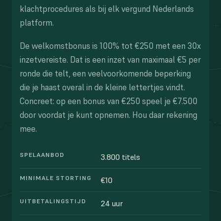
klachtprocedures als bij elk vergund Nederlands
platform.
De welkomstbonus is 100% tot €250 met een 30x
inzetvereiste. Dat is een inzet van maximaal €5 per
ronde die telt, een veelvoorkomende beperking
die je haast overal in de kleine lettertjes vindt.
Concreet: op een bonus van €250 speel je €7.500
door voordat je kunt opnemen. Hou daar rekening
mee.
SPELAANBOD
3.800 titels
MINIMALE STORTING
€10
UITBETALINGSTIJD
24 uur