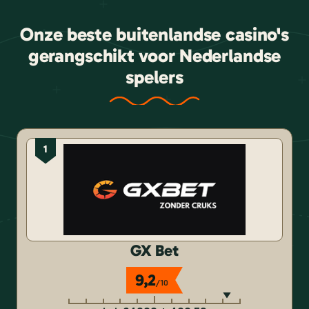
Onze beste buitenlandse casino's
gerangschikt voor Nederlandse
spelers
1
GX Bet
9,2
/10