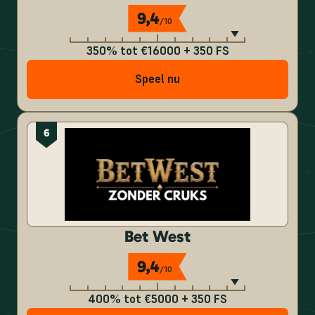
9,4
/10
350% tot €16000 + 350 FS
Speel nu
6
Bet West
9,4
/10
400% tot €5000 + 350 FS