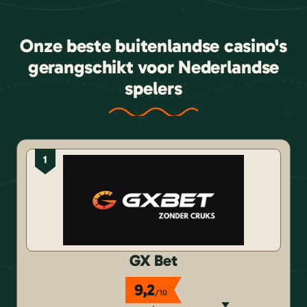
maandelijkse opnamelimieten tot €20.000, en
elke beoordeling.
welkomstpakketten tot €3.000. Daarboven komen
Onze beste buitenlandse casino's
cashbackpromoties tot 25%, VIP level-up bonussen en
tot 24 betaalmethoden — waaronder crypto en iDEAL.
gerangschikt voor Nederlandse
Eén ding staat vast: deze platforms vallen buiten het
spelers
Nederlandse Cruks-systeem, wat betekent dat
registratie met alleen een e-mailadres mogelijk is en dat
ID-verificatie doorgaans pas bij je eerste opname
plaatsvindt.
1
GX Bet
9,2
/10