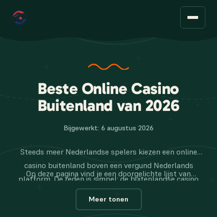
Beste Online Casino
Buitenland van 2026
Bijgewerkt:
6 augustus 2026
Steeds meer Nederlandse spelers kiezen een online
casino buitenland boven een vergund Nederlands
Op deze pagina vind je een doorgelichte lijst van
platform. De reden is simpel: de buitenlandse casino
buitenlandse casino's die wij persoonlijk hebben getest,
markt biedt dingen die je op Dutch-licensed sites niet
Meer tonen
samen met een eerlijk overzicht van bonussen,
vindt. Denk aan stortingen tot €5.000 per transactie,
betaalmethoden en de criteria die ons team hanteert bij