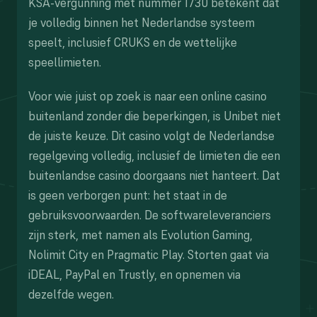
KSA-vergunning met nummer 1730 betekent dat
je volledig binnen het Nederlandse systeem
speelt, inclusief CRUKS en de wettelijke
speellimieten.
Voor wie juist op zoek is naar een online casino
buitenland zonder die beperkingen, is Unibet niet
de juiste keuze. Dit casino volgt de Nederlandse
regelgeving volledig, inclusief de limieten die een
buitenlandse casino doorgaans niet hanteert. Dat
is geen verborgen punt: het staat in de
gebruiksvoorwaarden. De softwareleveranciers
zijn sterk, met namen als Evolution Gaming,
Nolimit City en Pragmatic Play. Storten gaat via
iDEAL, PayPal en Trustly, en opnemen via
dezelfde wegen.