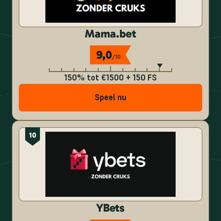
Mama.bet
9,0
/10
150% tot €1500 + 150 FS
Speel nu
10
YBets