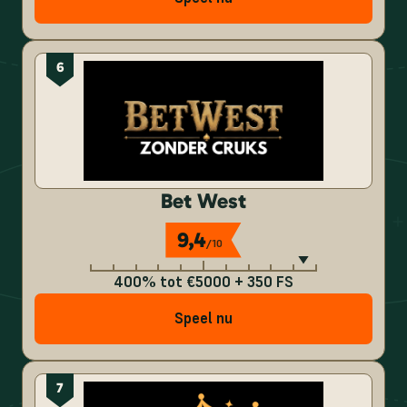
6
Bet West
9,4
/10
400% tot €5000 + 350 FS
Speel nu
7