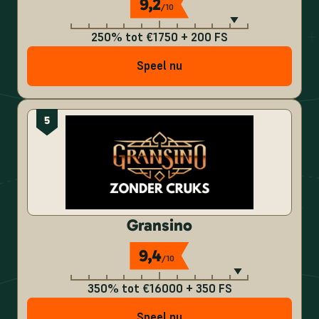
9,2
/10
250% tot €1750 + 200 FS
Speel nu
5
Gransino
9,4
/10
350% tot €16000 + 350 FS
Speel nu