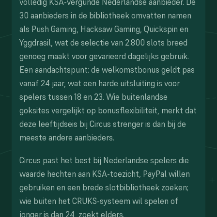
volledig KSA-vergunde Nederlandse aanbieder. De
30 aanbieders in de bibliotheek omvatten namen
als Push Gaming, Hacksaw Gaming, Quickspin en
Yggdrasil, wat de selectie van 2.800 slots breed
genoeg maakt voor gevarieerd dagelijks gebruik.
Een aandachtspunt: de welkomstbonus geldt pas
vanaf 24 jaar, wat een harde uitsluiting is voor
spelers tussen 18 en 23. Wie buitenlandse
goksites vergelijkt op bonusflexibiliteit, merkt dat
deze leeftijdseis bij Circus strenger is dan bij de
meeste andere aanbieders.
Circus past het best bij Nederlandse spelers die
waarde hechten aan KSA-toezicht, PayPal willen
gebruiken en een brede slotbibliotheek zoeken;
wie buiten het CRUKS-systeem wil spelen of
jonger is dan 24, zoekt elders.