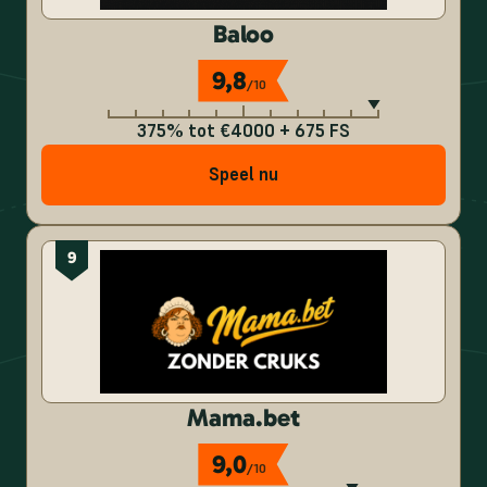
Baloo
9,8
/10
375% tot €4000 + 675 FS
Speel nu
9
Mama.bet
9,0
/10