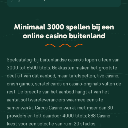
Minimaal 3000 spellen bij een
online casino buitenland
Spelcatalogi bij buitenlandse casino's lopen uiteen van
3000 tot 6500 titels. Gokkasten maken het grootste
deel uit van dat aanbod, maar tafelspellen, live casino,
crash games, scratchcards en casino-originals vullen de
rest. De breedte van het aanbod hangt af van het
aantal softwareleveranciers waarmee een site
samenwerkt. Circus Casino werkt met meer dan 30
providers en telt daardoor 4000 titels; 888 Casino
kiest voor een selectie van ruim 20 studios.