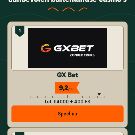
1
GX Bet
9,2
/10
tot €4000 + 400 FS
Speel nu