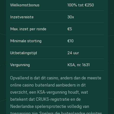
Welkomstbonus
100% tot €250
Inzetvereiste
30x
Max. inzet per ronde
€5
Minimale storting
€10
Uitbetalingstijd
24 uur
Vergunning
KSA, nr. 1631
Opvallend is dat dit casino, anders dan de meeste
online casino buitenland aanbieders in dit
overzicht, een KSA-vergunning houdt, wat
betekent dat CRUKS-registratie en de
Nederlandse spelersprotectie volledig van
toepassing zijn. Spelers die buitenlandse goksites