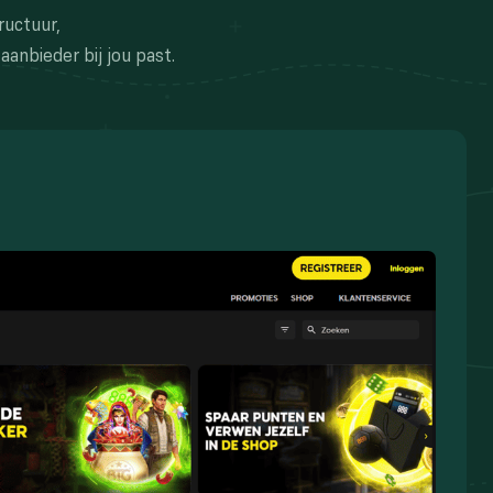
ructuur,
anbieder bij jou past.