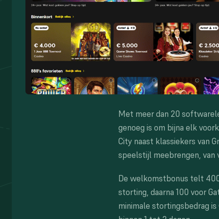
Met meer dan 20 softwarele
genoeg is om bijna elk voor
City naast klassiekers van Gr
speelstijl meebrengen, van 
De welkomstbonus telt 400 f
storting, daarna 100 voor G
minimale stortingsbedrag is