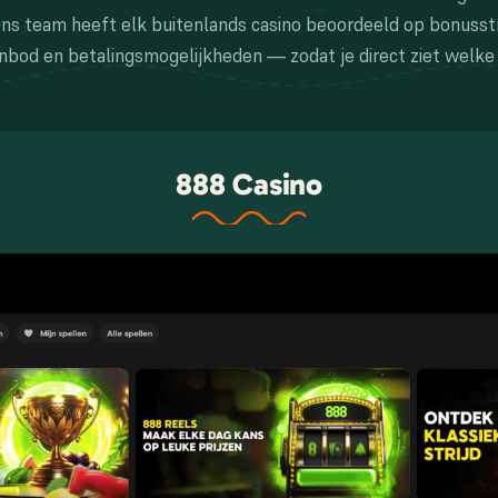
Ons team heeft elk buitenlands casino beoordeeld op bonusst
nbod en betalingsmogelijkheden — zodat je direct ziet welke a
888 Casino