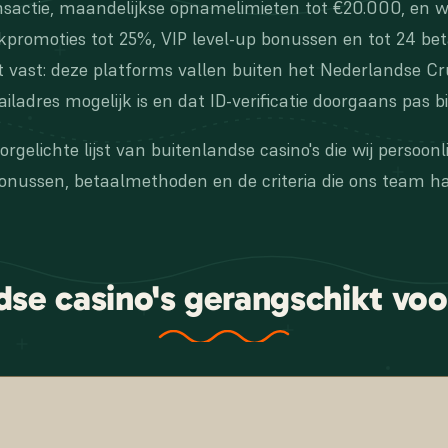
ansactie, maandelijkse opnamelimieten tot €20.000, en 
romoties tot 25%, VIP level-up bonussen en tot 24 
at vast: deze platforms vallen buiten het Nederlandse C
iladres mogelijk is en dat ID-verificatie doorgaans pas b
orgelichte lijst van buitenlandse casino's die wij persoo
bonussen, betaalmethoden en de criteria die ons team han
dse casino's gerangschikt voo