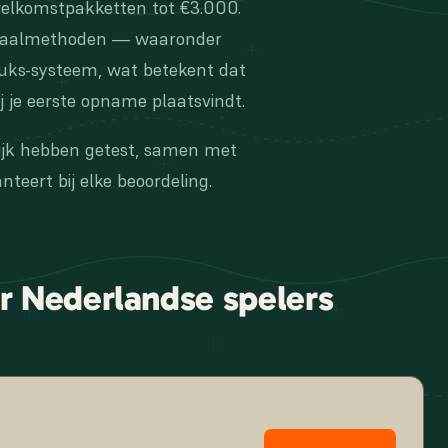
welkomstpakketten tot €3.000.
betaalmethoden — waaronder
ruks-systeem, wat betekent dat
ij je eerste opname plaatsvindt.
nlijk hebben getest, samen met
teert bij elke beoordeling.
r Nederlandse spelers