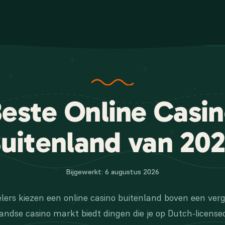
este Online Casi
uitenland van 20
Bijgewerkt:
6 augustus 2026
lers kiezen een online casino buitenland boven een ver
landse casino markt biedt dingen die je op Dutch-licensed