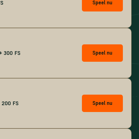
FS
Speel nu
+ 300 FS
Speel nu
 200 FS
Speel nu