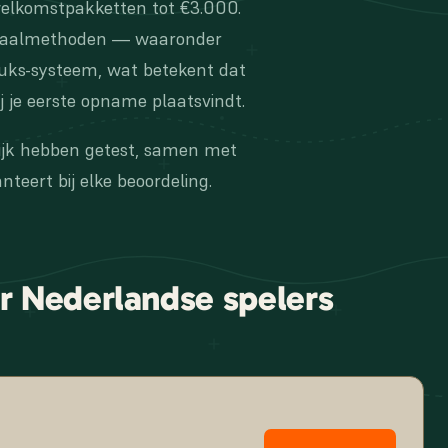
welkomstpakketten tot €3.000.
betaalmethoden — waaronder
ruks-systeem, wat betekent dat
ij je eerste opname plaatsvindt.
nlijk hebben getest, samen met
teert bij elke beoordeling.
r Nederlandse spelers