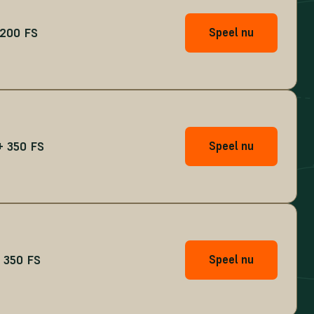
 200 FS
Speel nu
+ 350 FS
Speel nu
 350 FS
Speel nu