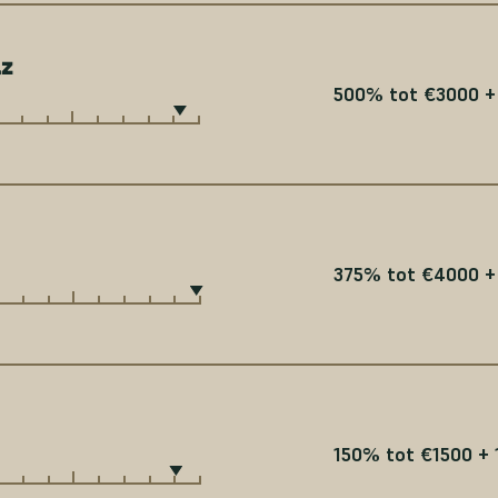
z
500% tot €3000 +
375% tot €4000 +
150% tot €1500 + 