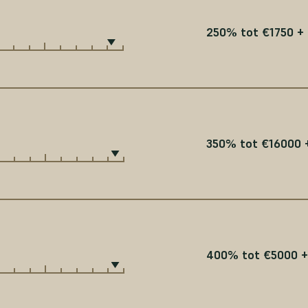
250% tot €1750 +
350% tot €16000 
400% tot €5000 +