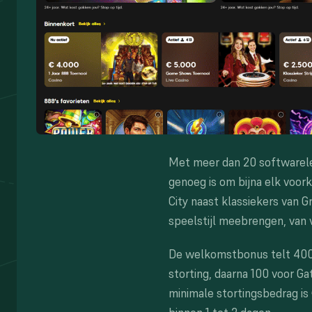
Met meer dan 20 softwarele
genoeg is om bijna elk voor
City naast klassiekers van Gr
speelstijl meebrengen, van 
De welkomstbonus telt 400 f
storting, daarna 100 voor G
minimale stortingsbedrag is