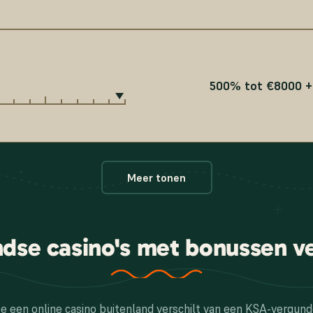
500% tot €8000 +
Meer tonen
ndse casino's met bonussen v
oe een online casino buitenland verschilt van een KSA-vergund