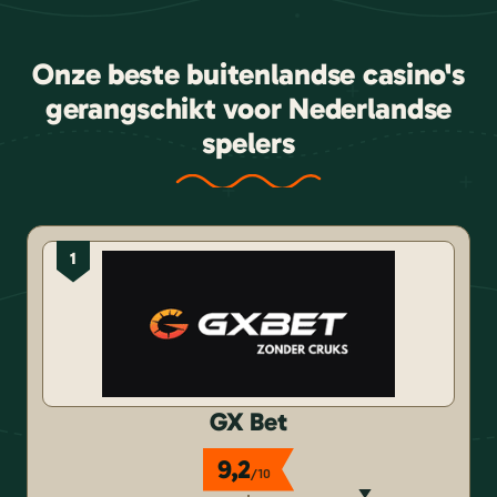
maandelijkse opnamelimieten tot €20.000, en
elke beoordeling.
welkomstpakketten tot €3.000. Daarboven komen
Onze beste buitenlandse casino's
cashbackpromoties tot 25%, VIP level-up bonussen en
tot 24 betaalmethoden — waaronder crypto en iDEAL.
gerangschikt voor Nederlandse
Eén ding staat vast: deze platforms vallen buiten het
spelers
Nederlandse Cruks-systeem, wat betekent dat
registratie met alleen een e-mailadres mogelijk is en dat
ID-verificatie doorgaans pas bij je eerste opname
plaatsvindt.
1
GX Bet
9,2
/10