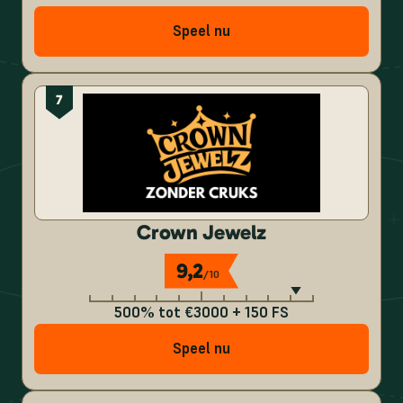
Speel nu
7
Crown Jewelz
9,2
/10
500% tot €3000 + 150 FS
Speel nu