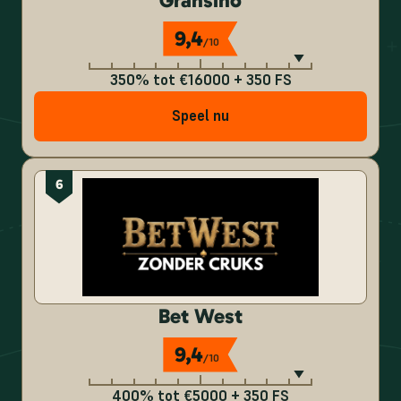
9,4
/10
350% tot €16000 + 350 FS
Speel nu
6
Bet West
9,4
/10
400% tot €5000 + 350 FS