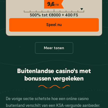
9,6
/10
500% tot €8000 + 400 FS
Speel nu
Meer tonen
Buitenlandse casino's met
bonussen vergeleken
De vorige sectie schetste hoe een online casino
buitenland verschilt van een KSA-vergunde aanbieder.