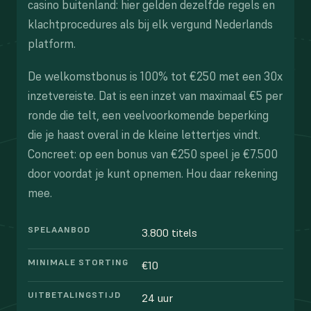
casino buitenland: hier gelden dezelfde regels en
klachtprocedures als bij elk vergund Nederlands
platform.
De welkomstbonus is 100% tot €250 met een 30x
inzetvereiste. Dat is een inzet van maximaal €5 per
ronde die telt, een veelvoorkomende beperking
die je haast overal in de kleine lettertjes vindt.
Concreet: op een bonus van €250 speel je €7.500
door voordat je kunt opnemen. Hou daar rekening
mee.
SPELAANBOD
3.800 titels
MINIMALE STORTING
€10
UITBETALINGSTIJD
24 uur