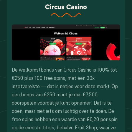
Circus Casino
De welkomstbonus van Circus Casino is 100% tot
€250 plus 100 free spins, met een 30x
inzetvereiste — dat is netjes voor deze markt. Op
een bonus van €250 moet je dus €7.500
doorspelen voordat je kunt opnemen. Dat is te
doen, maar niet iets om luchtig over te doen. De
free spins hebben een waarde van €0,20 per spin
op de meeste titels, behalve Fruit Shop, waar ze