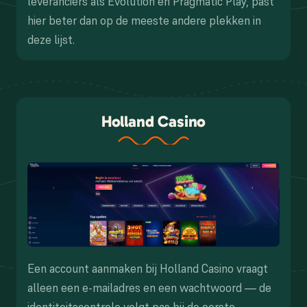
leveranciers als Evolution en Pragmatic Play, past
hier beter dan op de meeste andere plekken in
deze lijst.
Holland Casino
Een account aanmaken bij Holland Casino vraagt
alleen een e-mailadres en een wachtwoord — de
identiteitscontrole volgt pas bij de eerste