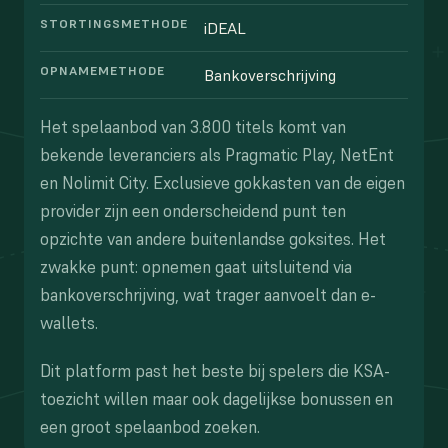
STORTINGSMETHODE
iDEAL
OPNAMEMETHODE
Bankoverschrijving
Het spelaanbod van 3.800 titels komt van
bekende leveranciers als Pragmatic Play, NetEnt
en Nolimit City. Exclusieve gokkasten van de eigen
provider zijn een onderscheidend punt ten
opzichte van andere buitenlandse goksites. Het
zwakke punt: opnemen gaat uitsluitend via
bankoverschrijving, wat trager aanvoelt dan e-
wallets.
Dit platform past het beste bij spelers die KSA-
toezicht willen maar ook dagelijkse bonussen en
een groot spelaanbod zoeken.