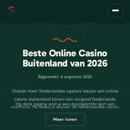
Beste Online Casino
Buitenland van 2026
Bijgewerkt:
6 augustus 2026
Steeds meer Nederlandse spelers kiezen een online
casino buitenland boven een vergund Nederlands
Op deze pagina vind je een doorgelichte lijst van
platform. De reden is simpel: de buitenlandse casino
buitenlandse casino's die wij persoonlijk hebben getest,
markt biedt dingen die je op Dutch-licensed sites niet
Meer tonen
samen met een eerlijk overzicht van bonussen,
vindt. Denk aan stortingen tot €5.000 per transactie,
betaalmethoden en de criteria die ons team hanteert bij