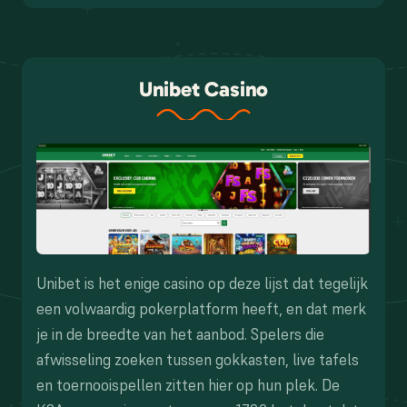
Unibet Casino
Unibet is het enige casino op deze lijst dat tegelijk
een volwaardig pokerplatform heeft, en dat merk
je in de breedte van het aanbod. Spelers die
afwisseling zoeken tussen gokkasten, live tafels
en toernooispellen zitten hier op hun plek. De