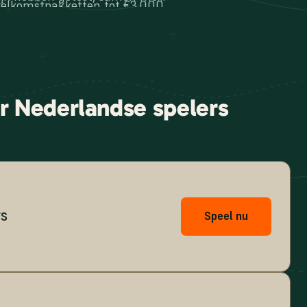
welkomstpakketten tot €3.000.
teert bij elke beoordeling.
betaalmethoden — waaronder
ruks-systeem, wat betekent dat
ij je eerste opname plaatsvindt.
r Nederlandse spelers
FS
Speel nu