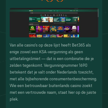
Van alle casino's op deze lijst heeft Bet365 als
enige zowel een KSA-vergunning als geen
uitbetalingslimiet — dat is een combinatie die je
zelden tegenkomt. Vergunningnummer 1690
betekent dat je valt onder Nederlands toezicht,
met alle bijbehorende consumentenbescherming.
Wie een betrouwbaar buitenlands casino zoekt
met een vertrouwde naam, staat hier op de juiste
plek.