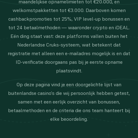
maandelijkse opnamelimieten tot €20.000, en
welkomstpakketten tot €3.000. Daarboven komen
cashbackpromoties tot 25%, VIP level-up bonussen en
tot 24 betaalmethoden — waaronder crypto en iDEAL.
Eén ding staat vast: deze platforms vallen buiten het
Nederlandse Cruks-systeem, wat betekent dat
registratie met alleen een e-mailadres mogelijk is en dat
ID-verificatie doorgaans pas bij je eerste opname
plaatsvindt.
Op deze pagina vind je een doorgelichte lijst van
buitenlandse casino's die wij persoonlijk hebben getest,
samen met een eerlijk overzicht van bonussen,
betaalmethoden en de criteria die ons team hanteert bij
elke beoordeling.