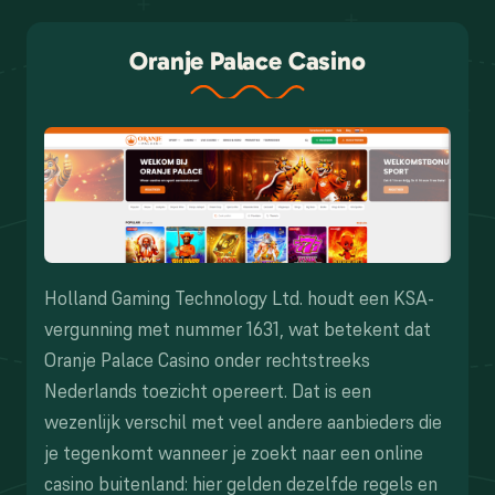
Oranje Palace Casino
Holland Gaming Technology Ltd. houdt een KSA-
vergunning met nummer 1631, wat betekent dat
Oranje Palace Casino onder rechtstreeks
Nederlands toezicht opereert. Dat is een
wezenlijk verschil met veel andere aanbieders die
je tegenkomt wanneer je zoekt naar een online
casino buitenland: hier gelden dezelfde regels en