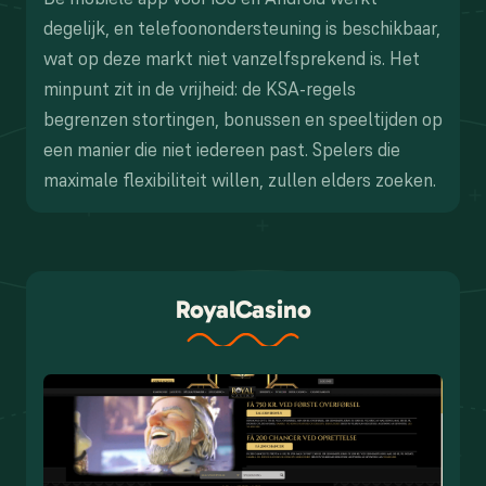
degelijk, en telefoonondersteuning is beschikbaar,
wat op deze markt niet vanzelfsprekend is. Het
minpunt zit in de vrijheid: de KSA-regels
begrenzen stortingen, bonussen en speeltijden op
een manier die niet iedereen past. Spelers die
maximale flexibiliteit willen, zullen elders zoeken.
RoyalCasino