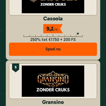
Casoola
9,2
/10
250% tot €1750 + 200 FS
Speel nu
5
Gransino