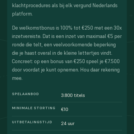
klachtprocedures als bij elk vergund Nederlands
platform.
De welkomstbonus is 100% tot €250 met een 30x
inzetvereiste. Dat is een inzet van maximaal €5 per
ronde die telt, een veelvoorkomende beperking
die je haast overal in de kleine lettertjes vindt.
Concreet: op een bonus van €250 speel je €7.500
door voordat je kunt opnemen. Hou daar rekening
mee.
SPELAANBOD
3.800 titels
MINIMALE STORTING
€10
UITBETALINGSTIJD
24 uur