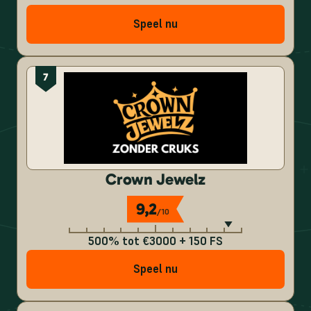
Speel nu
7
Crown Jewelz
9,2
/10
500% tot €3000 + 150 FS
Speel nu