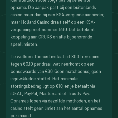
opname. Die aanpak past bij een buitenlands
casino meer dan bij een KSA-vergunde aanbieder,
maar Holland Casino draait zelf op een KSA-
vergunning met nummer 1610. Dat betekent
koppeling aan CRUKS en alle bijbehorende
speellimieten.
De welkomstbonus bestaat uit 300 free spins
tegen €0,10 per draai, wat neerkomt op een
bonuswaarde van €30. Geen matchbonus, geen
ingewikkelde staffel. Het minimale
stortingsbedrag ligt op €10, en je betaalt via
iDEAL, PayPal, Mastercard of Trustly Pay.
Opnames lopen via dezelfde methoden, en het
casino stelt geen limiet aan het aantal opnames
per maand.