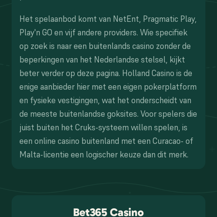
Het spelaanbod komt van NetEnt, Pragmatic Play,
Play'n GO en vijf andere providers. Wie specifiek
op zoek is naar een buitenlands casino zonder de
beperkingen van het Nederlandse stelsel, kijkt
beter verder op deze pagina. Holland Casino is de
enige aanbieder hier met een eigen pokerplatform
en fysieke vestigingen, wat het onderscheidt van
de meeste buitenlandse goksites. Voor spelers die
juist buiten het Cruks-systeem willen spelen, is
een online casino buitenland met een Curacao- of
Malta-licentie een logischer keuze dan dit merk.
Bet365 Casino