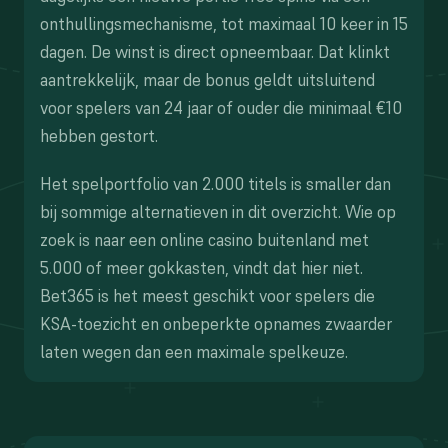
onthullingsmechanisme, tot maximaal 10 keer in 15
dagen. De winst is direct opneembaar. Dat klinkt
aantrekkelijk, maar de bonus geldt uitsluitend
voor spelers van 24 jaar of ouder die minimaal €10
hebben gestort.
Het spelportfolio van 2.000 titels is smaller dan
bij sommige alternatieven in dit overzicht. Wie op
zoek is naar een online casino buitenland met
5.000 of meer gokkasten, vindt dat hier niet.
Bet365 is het meest geschikt voor spelers die
KSA-toezicht en onbeperkte opnames zwaarder
laten wegen dan een maximale spelkeuze.