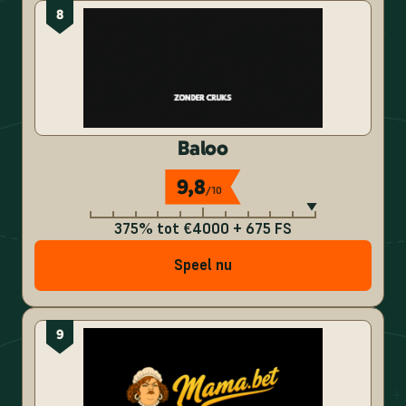
8
Baloo
9,8
/10
375% tot €4000 + 675 FS
Speel nu
9