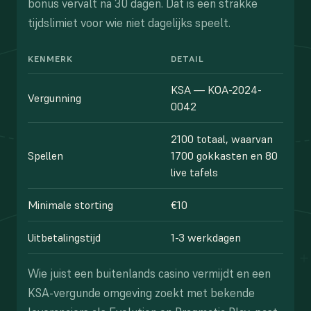
bonus vervalt na 30 dagen. Dat is een strakke
tijdslimiet voor wie niet dagelijks speelt.
KENMERK
DETAIL
KSA — KOA-2024-
Vergunning
0042
2100 totaal, waarvan
Spellen
1700 gokkasten en 80
live tafels
Minimale storting
€10
Uitbetalingstijd
1-3 werkdagen
Wie juist een buitenlands casino vermijdt en een
KSA-vergunde omgeving zoekt met bekende