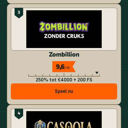
3
Zombillion
9,6
/10
250% tot €4000 + 200 FS
Speel nu
4