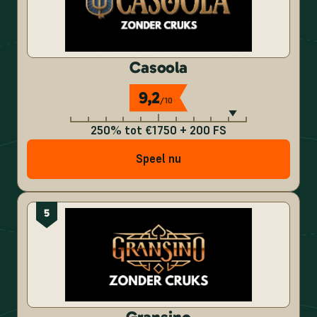
Casoola
9,2
/10
250% tot €1750 + 200 FS
Speel nu
5
Gransino