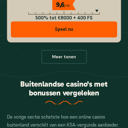
9,6
/10
500% tot €8000 + 400 FS
Speel nu
Meer tonen
Buitenlandse casino's met
bonussen vergeleken
De vorige sectie schetste hoe een online casino
buitenland verschilt van een KSA-vergunde aanbieder.