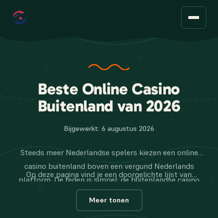
Beste Online Casino
Buitenland van 2026
Bijgewerkt:
6 augustus 2026
Steeds meer Nederlandse spelers kiezen een online
casino buitenland boven een vergund Nederlands
Op deze pagina vind je een doorgelichte lijst van
platform. De reden is simpel: de buitenlandse casino
buitenlandse casino's die wij persoonlijk hebben getest,
markt biedt dingen die je op Dutch-licensed sites niet
Meer tonen
samen met een eerlijk overzicht van bonussen,
vindt. Denk aan stortingen tot €5.000 per transactie,
betaalmethoden en de criteria die ons team hanteert bij