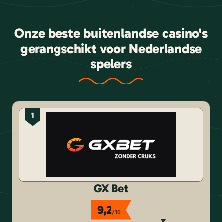
maandelijkse opnamelimieten tot €20.000, en
elke beoordeling.
welkomstpakketten tot €3.000. Daarboven komen
Onze beste buitenlandse casino's
cashbackpromoties tot 25%, VIP level-up bonussen en
tot 24 betaalmethoden — waaronder crypto en iDEAL.
gerangschikt voor Nederlandse
Eén ding staat vast: deze platforms vallen buiten het
spelers
Nederlandse Cruks-systeem, wat betekent dat
registratie met alleen een e-mailadres mogelijk is en dat
ID-verificatie doorgaans pas bij je eerste opname
plaatsvindt.
1
GX Bet
9,2
/10