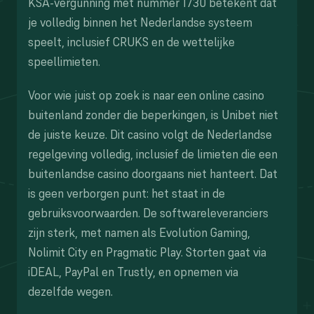
KSA-vergunning met nummer 1730 betekent dat
je volledig binnen het Nederlandse systeem
speelt, inclusief CRUKS en de wettelijke
speellimieten.
Voor wie juist op zoek is naar een online casino
buitenland zonder die beperkingen, is Unibet niet
de juiste keuze. Dit casino volgt de Nederlandse
regelgeving volledig, inclusief de limieten die een
buitenlandse casino doorgaans niet hanteert. Dat
is geen verborgen punt: het staat in de
gebruiksvoorwaarden. De softwareleveranciers
zijn sterk, met namen als Evolution Gaming,
Nolimit City en Pragmatic Play. Storten gaat via
iDEAL, PayPal en Trustly, en opnemen via
dezelfde wegen.