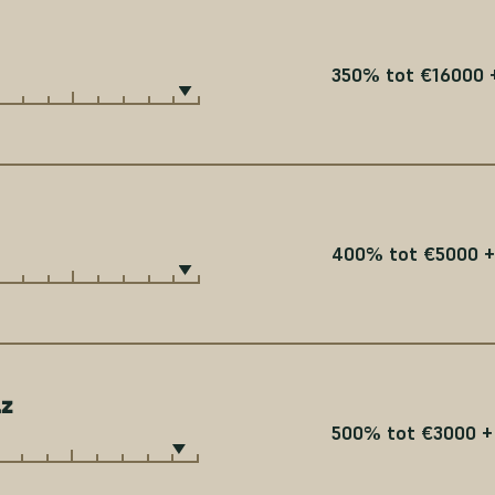
350% tot €16000 
400% tot €5000 +
z
500% tot €3000 +