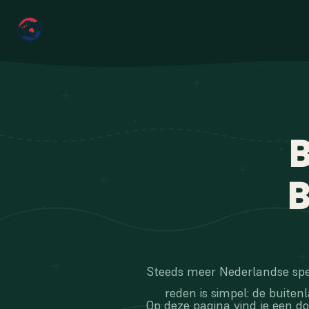
B
B
Steeds meer Nederlandse spe
reden is simpel: de buiten
Op deze pagina vind je een do