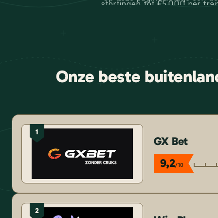
stortingen tot €5.000 per tr
een eerlijk overzicht van 
Daarboven komen cashbackp
crypto en iDEAL. Eén ding sta
registratie met alleen een e-ma
Onze beste buitenlan
1
GX Bet
9,2
/10
2