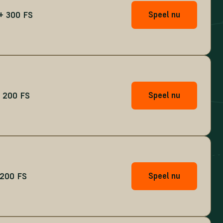
+ 300 FS
Speel nu
 200 FS
Speel nu
 200 FS
Speel nu