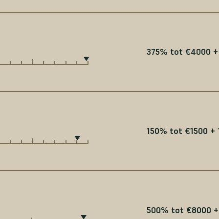
375% tot €4000 +
150% tot €1500 + 
500% tot €8000 +