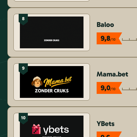
8
Baloo
9,8
/10
9
Mama.bet
9,0
/10
10
YBets