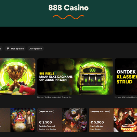
888 Casino