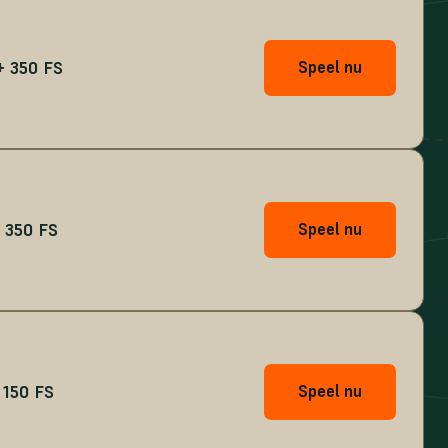
+ 350 FS
Speel nu
 350 FS
Speel nu
 150 FS
Speel nu