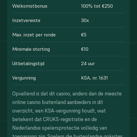
Welkomstbonus
100% tot €250
Inzetvereiste
30x
Max. inzet per ronde
€5
Minimale storting
€10
Uitbetalingstijd
24 uur
Vergunning
KSA, nr. 1631
Opvallend is dat dit casino, anders dan de meeste
online casino buitenland aanbieders in dit
overzicht, een KSA-vergunning houdt, wat
betekent dat CRUKS-registratie en de
Nederlandse spelersprotectie volledig van
toepassing zijn. Spelers die buitenlandse goksites