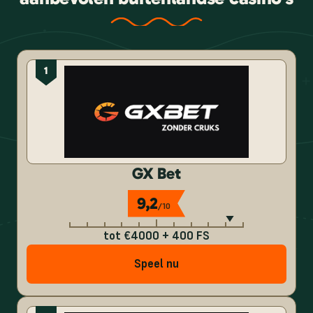
1
GX Bet
9,2
/10
tot €4000 + 400 FS
Speel nu