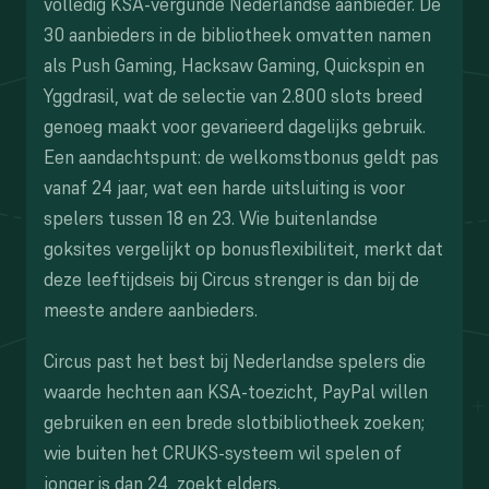
volledig KSA-vergunde Nederlandse aanbieder. De
30 aanbieders in de bibliotheek omvatten namen
als Push Gaming, Hacksaw Gaming, Quickspin en
Yggdrasil, wat de selectie van 2.800 slots breed
genoeg maakt voor gevarieerd dagelijks gebruik.
Een aandachtspunt: de welkomstbonus geldt pas
vanaf 24 jaar, wat een harde uitsluiting is voor
spelers tussen 18 en 23. Wie buitenlandse
goksites vergelijkt op bonusflexibiliteit, merkt dat
deze leeftijdseis bij Circus strenger is dan bij de
meeste andere aanbieders.
Circus past het best bij Nederlandse spelers die
waarde hechten aan KSA-toezicht, PayPal willen
gebruiken en een brede slotbibliotheek zoeken;
wie buiten het CRUKS-systeem wil spelen of
jonger is dan 24, zoekt elders.