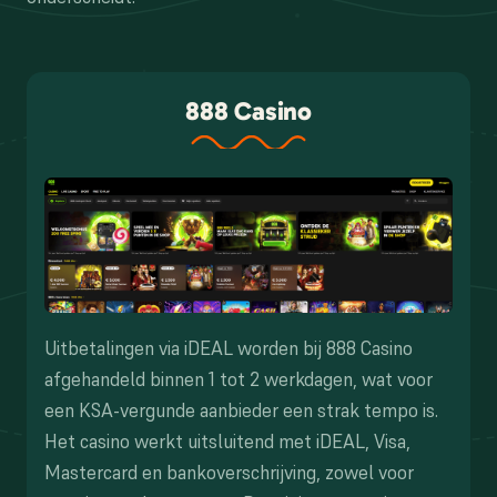
888 Casino
Uitbetalingen via iDEAL worden bij 888 Casino
afgehandeld binnen 1 tot 2 werkdagen, wat voor
een KSA-vergunde aanbieder een strak tempo is.
Het casino werkt uitsluitend met iDEAL, Visa,
Mastercard en bankoverschrijving, zowel voor