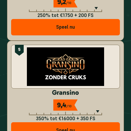
9,2
/10
250% tot €1750 + 200 FS
Speel nu
5
Gransino
9,4
/10
350% tot €16000 + 350 FS
Speel nu