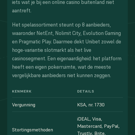
iets wat je bij een online casino buitenland niet
aantreft.
Het spelassortiment steunt op 8 aanbieders,
waaronder NetEnt, Nolimit City, Evolution Gaming
en Pragmatic Play. Daarmee dekt Unibet zowel de
hoge-variantie slotmarkt als het live
casinosegment. Een eigenaardigheid: het platform
heeft een eigen pokerruimte, wat de meeste
vergelijkbare aanbieders niet kunnen zeggen.
KENMERK
DETAILS
Vergunning
KSA, nr. 1730
iDEAL, Visa,
Mastercard, PayPal,
Stortingsmethoden
Trustly, Brite,