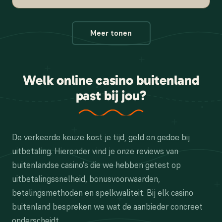
Meer tonen
Welk online casino buitenland
past bij jou?
De verkeerde keuze kost je tijd, geld en gedoe bij
uitbetaling. Hieronder vind je onze reviews van
buitenlandse casino's die we hebben getest op
uitbetalingssnelheid, bonusvoorwaarden,
betalingsmethoden en spelkwaliteit. Bij elk casino
buitenland bespreken we wat de aanbieder concreet
onderscheidt.