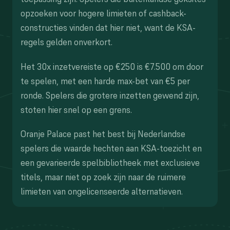
opzoeken voor hogere limieten of cashback-
constructies vinden dat hier niet, want de KSA-
regels gelden onverkort.
Het 30x inzetvereiste op €250 is €7.500 om door
te spelen, met een harde max-bet van €5 per
ronde. Spelers die grotere inzetten gewend zijn,
stoten hier snel op een grens.
Oranje Palace past het best bij Nederlandse
spelers die waarde hechten aan KSA-toezicht en
een gevarieerde spelbibliotheek met exclusieve
titels, maar niet op zoek zijn naar de ruimere
limieten van ongelicenseerde alternatieven.