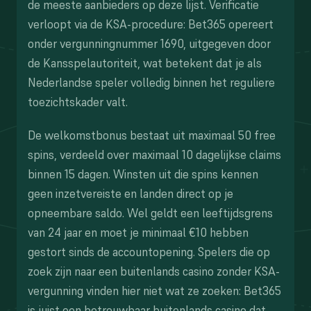
de meeste aanbieders op deze lijst. Verificatie
verloopt via de KSA-procedure: Bet365 opereert
onder vergunningnummer 1690, uitgegeven door
de Kansspelautoriteit, wat betekent dat je als
Nederlandse speler volledig binnen het reguliere
toezichtskader valt.
De welkomstbonus bestaat uit maximaal 50 free
spins, verdeeld over maximaal 10 dagelijkse claims
binnen 15 dagen. Winsten uit die spins kennen
geen inzetvereiste en landen direct op je
opneembare saldo. Wel geldt een leeftijdsgrens
van 24 jaar en moet je minimaal €10 hebben
gestort sinds de accountopening. Spelers die op
zoek zijn naar een buitenlands casino zonder KSA-
vergunning vinden hier niet wat ze zoeken: Bet365
is juist een betrouwbaar buitenlands casino dat