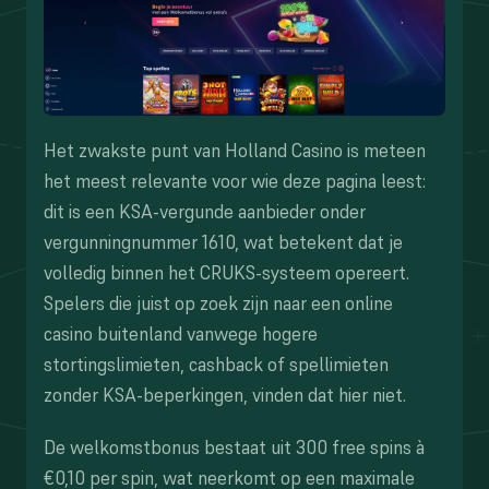
Het zwakste punt van Holland Casino is meteen
het meest relevante voor wie deze pagina leest:
dit is een KSA-vergunde aanbieder onder
vergunningnummer 1610, wat betekent dat je
volledig binnen het CRUKS-systeem opereert.
Spelers die juist op zoek zijn naar een online
casino buitenland vanwege hogere
stortingslimieten, cashback of spellimieten
zonder KSA-beperkingen, vinden dat hier niet.
De welkomstbonus bestaat uit 300 free spins à
€0,10 per spin, wat neerkomt op een maximale