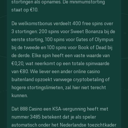
stortingen als opnames. De minimumstorting
staat op €10.
De welkomstbonus verdeelt 400 free spins over
3 stortingen: 200 spins voor Sweet Bonanza bij de
eerste storting, 100 spins voor Gates of Olympus
bij de tweede en 100 spins voor Book of Dead bij
de derde. Elke spin heeft een vaste waarde van
€0,20, wat neerkomt op een totale spinwaarde
van €80. Wie liever een ander online casino
buitenland opzoekt vanwege cryptobetaling of
hogere stortingslimieten, zal hier niet terecht
kunnen.
Dat 888 Casino een KSA-vergunning heeft met
nummer 3485 betekent dat je als speler
automatisch onder het Nederlandse toezichtkader