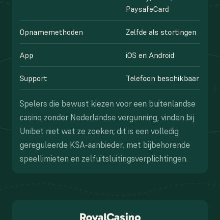
PaysafeCard
Opnamemethoden
Zelfde als stortingen
App
iOS en Android
Support
Telefoon beschikbaar
Spelers die bewust kiezen voor een buitenlandse
casino zonder Nederlandse vergunning, vinden bij
Unibet niet wat ze zoeken; dit is een volledig
gereguleerde KSA-aanbieder, met bijbehorende
speellimieten en zelfuitsluitingsverplichtingen.
RoyalCasino