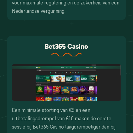
voor maximale regulering en de zekerheid van een
Nederlandse vergunning.
Bet365 Casino
Een minimale storting van €5 en een
uitbetalingsdrempel van €10 maken de eerste
sessie bij Bet365 Casino laagdrempeliger dan bij