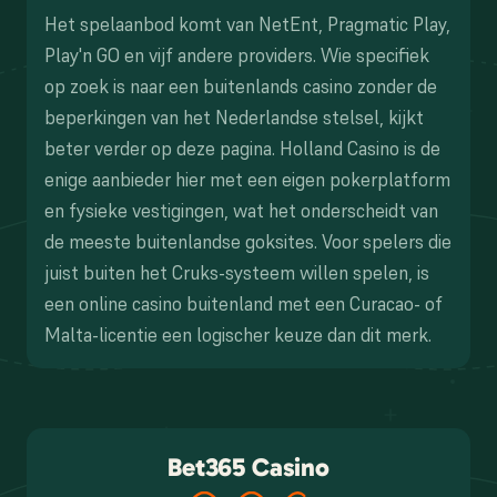
Het spelaanbod komt van NetEnt, Pragmatic Play,
Play'n GO en vijf andere providers. Wie specifiek
op zoek is naar een buitenlands casino zonder de
beperkingen van het Nederlandse stelsel, kijkt
beter verder op deze pagina. Holland Casino is de
enige aanbieder hier met een eigen pokerplatform
en fysieke vestigingen, wat het onderscheidt van
de meeste buitenlandse goksites. Voor spelers die
juist buiten het Cruks-systeem willen spelen, is
een online casino buitenland met een Curacao- of
Malta-licentie een logischer keuze dan dit merk.
Bet365 Casino