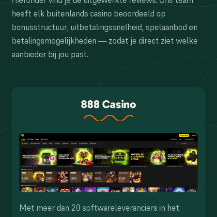
heeft elk buitenlands casino beoordeeld op
bonusstructuur, uitbetalingssnelheid, spelaanbod en
betalingsmogelijkheden — zodat je direct ziet welke
aanbieder bij jou past.
888 Casino
Met meer dan 20 softwareleveranciers in het