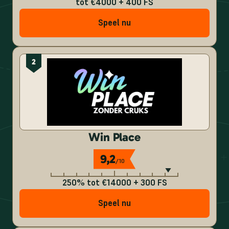
tot €4000 + 400 FS
Speel nu
2
Win Place
9,2
/10
250% tot €14000 + 300 FS
Speel nu