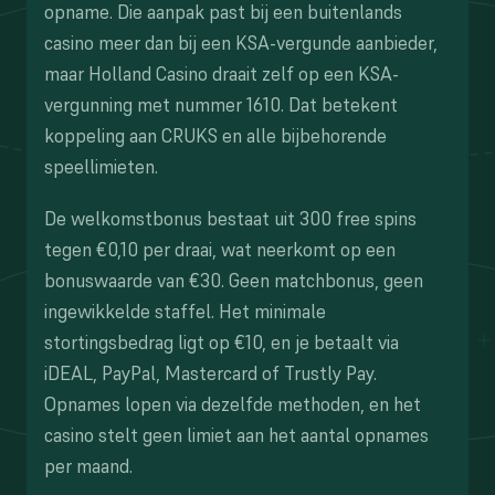
opname. Die aanpak past bij een buitenlands
casino meer dan bij een KSA-vergunde aanbieder,
maar Holland Casino draait zelf op een KSA-
vergunning met nummer 1610. Dat betekent
koppeling aan CRUKS en alle bijbehorende
speellimieten.
De welkomstbonus bestaat uit 300 free spins
tegen €0,10 per draai, wat neerkomt op een
bonuswaarde van €30. Geen matchbonus, geen
ingewikkelde staffel. Het minimale
stortingsbedrag ligt op €10, en je betaalt via
iDEAL, PayPal, Mastercard of Trustly Pay.
Opnames lopen via dezelfde methoden, en het
casino stelt geen limiet aan het aantal opnames
per maand.