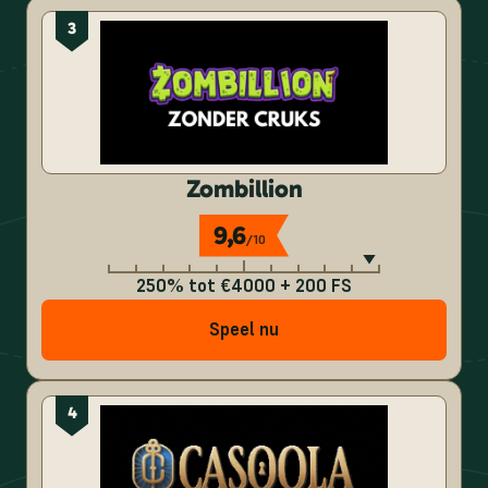
3
Zombillion
9,6
/10
250% tot €4000 + 200 FS
Speel nu
4