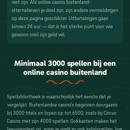
niet zijn. Als online casino buitenland-
alternatieven je doel zijn, zijn andere vermeldingen
op deze pagina geschikter. Uitbetalingen gaan
binnen 24 uur — dat is het sterke punt voor wie
gewoon snel zijn geld wil.
Minimaal 3000 spellen bij een
online casino buitenland
Spelbibliotheek is waarschijnlijk het eerste dat je
vergelijkt. Buitenlandse casino's beginnen doorgaans
bij 3000 titels en lopen op tot 6500, zoals bij Circus
Casino met zijn 4000 spellen. Gokkasten maken het
leeuwendeel uit, maar je vindt er ook tafelspellen, live