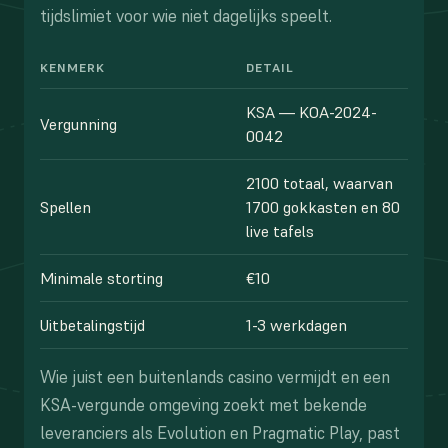
tijdslimiet voor wie niet dagelijks speelt.
KENMERK
DETAIL
KSA — KOA-2024-
Vergunning
0042
2100 totaal, waarvan
Spellen
1700 gokkasten en 80
live tafels
Minimale storting
€10
Uitbetalingstijd
1-3 werkdagen
Wie juist een buitenlands casino vermijdt en een
KSA-vergunde omgeving zoekt met bekende
leveranciers als Evolution en Pragmatic Play, past