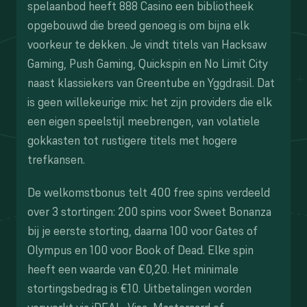
spelaanbod heeft 888 Casino een bibliotheek
opgebouwd die breed genoeg is om bijna elk
voorkeur te dekken. Je vindt titels van Hacksaw
Gaming, Push Gaming, Quickspin en No Limit City
naast klassiekers van Greentube en Yggdrasil. Dat
is geen willekeurige mix: het zijn providers die elk
een eigen speelstijl meebrengen, van volatiele
gokkasten tot rustigere titels met hogere
trefkansen.
De welkomstbonus telt 400 free spins verdeeld
over 3 stortingen: 200 spins voor Sweet Bonanza
bij je eerste storting, daarna 100 voor Gates of
Olympus en 100 voor Book of Dead. Elke spin
heeft een waarde van €0,20. Het minimale
stortingsbedrag is €10. Uitbetalingen worden