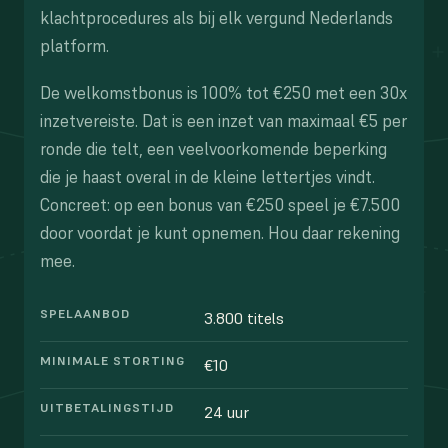
klachtprocedures als bij elk vergund Nederlands
platform.
De welkomstbonus is 100% tot €250 met een 30x
inzetvereiste. Dat is een inzet van maximaal €5 per
ronde die telt, een veelvoorkomende beperking
die je haast overal in de kleine lettertjes vindt.
Concreet: op een bonus van €250 speel je €7.500
door voordat je kunt opnemen. Hou daar rekening
mee.
SPELAANBOD
3.800 titels
MINIMALE STORTING
€10
UITBETALINGSTIJD
24 uur