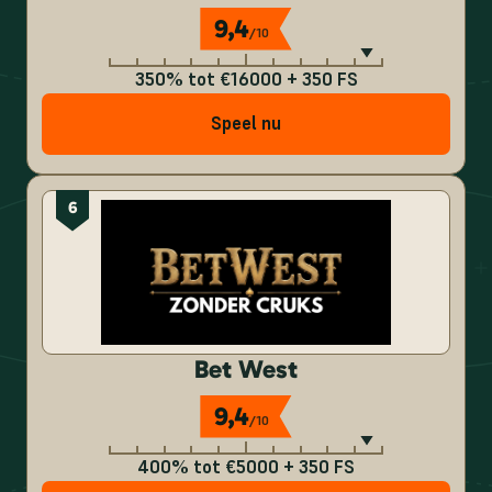
9,4
/10
350% tot €16000 + 350 FS
Speel nu
6
Bet West
9,4
/10
400% tot €5000 + 350 FS