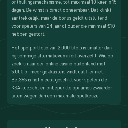
onthullingsmechanisme, tot maximaal 10 keer in 15
dagen. De winst is direct opneembaar. Dat klinkt
aantrekkelijk, maar de bonus geldt uitsluitend
voor spelers van 24 jaar of ouder die minimaal €10
hebben gestort.
Het spelportfolio van 2.000 titels is smaller dan
bij sommige alternatieven in dit overzicht. Wie op
zoek is naar een online casino buitenland met
5.000 of meer gokkasten, vindt dat hier niet.
Bet365 is het meest geschikt voor spelers die
KSA-toezicht en onbeperkte opnames zwaarder
laten wegen dan een maximale spelkeuze.