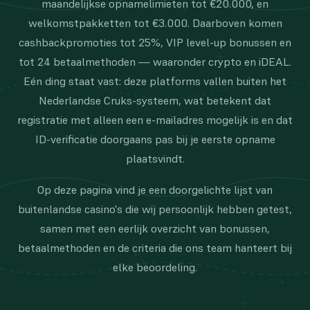
maandelijkse opnamelimieten tot €20.000, en
welkomstpakketten tot €3.000. Daarboven komen
cashbackpromoties tot 25%, VIP level-up bonussen en
tot 24 betaalmethoden — waaronder crypto en iDEAL.
Eén ding staat vast: deze platforms vallen buiten het
Nederlandse Cruks-systeem, wat betekent dat
registratie met alleen een e-mailadres mogelijk is en dat
ID-verificatie doorgaans pas bij je eerste opname
plaatsvindt.
Op deze pagina vind je een doorgelichte lijst van
buitenlandse casino's die wij persoonlijk hebben getest,
samen met een eerlijk overzicht van bonussen,
betaalmethoden en de criteria die ons team hanteert bij
elke beoordeling.