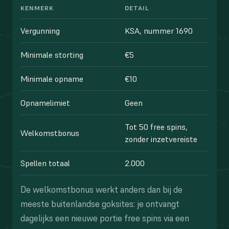
KENMERK
DETAIL
Vergunning
KSA, nummer 1690
Minimale storting
€5
Minimale opname
€10
Opnamelimiet
Geen
Tot 50 free spins,
Welkomstbonus
zonder inzetvereiste
Spellen totaal
2.000
De welkomstbonus werkt anders dan bij de
meeste buitenlandse goksites: je ontvangt
dagelijks een nieuwe portie free spins via een