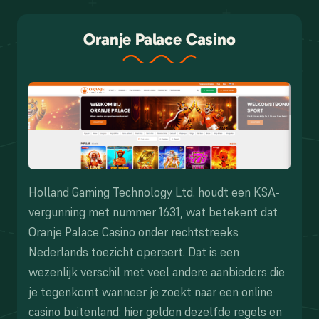
Oranje Palace Casino
Holland Gaming Technology Ltd. houdt een KSA-
vergunning met nummer 1631, wat betekent dat
Oranje Palace Casino onder rechtstreeks
Nederlands toezicht opereert. Dat is een
wezenlijk verschil met veel andere aanbieders die
je tegenkomt wanneer je zoekt naar een online
casino buitenland: hier gelden dezelfde regels en