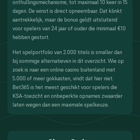
onthullingsmechanisme, tot maximaal 10 keer in 15
dagen. De winst is direct opneembaar. Dat klinkt
aantrekkelijk, maar de bonus geldt uitsluitend
voor spelers van 24 jaar of ouder die minimaal €10
hebben gestort.
Het spelportfolio van 2.000 titels is smaller dan
bij sommige alternatieven in dit overzicht. Wie op
zoek is naar een online casino buitenland met
5.000 of meer gokkasten, vindt dat hier niet.
Bet365 is het meest geschikt voor spelers die
KSA-toezicht en onbeperkte opnames zwaarder
laten wegen dan een maximale spelkeuze.