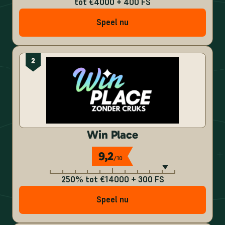
tot €4000 + 400 FS
Speel nu
2
Win Place
9,2
/10
250% tot €14000 + 300 FS
Speel nu