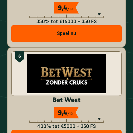
9,4
/10
350% tot €16000 + 350 FS
Speel nu
6
Bet West
9,4
/10
400% tot €5000 + 350 FS