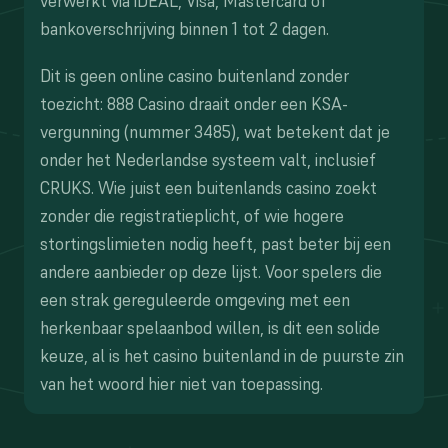
verwerkt via iDEAL, Visa, Mastercard of
bankoverschrijving binnen 1 tot 2 dagen.
Dit is geen online casino buitenland zonder
toezicht: 888 Casino draait onder een KSA-
vergunning (nummer 3485), wat betekent dat je
onder het Nederlandse systeem valt, inclusief
CRUKS. Wie juist een buitenlands casino zoekt
zonder die registratieplicht, of wie hogere
stortingslimieten nodig heeft, past beter bij een
andere aanbieder op deze lijst. Voor spelers die
een strak gereguleerde omgeving met een
herkenbaar spelaanbod willen, is dit een solide
keuze, al is het casino buitenland in de puurste zin
van het woord hier niet van toepassing.