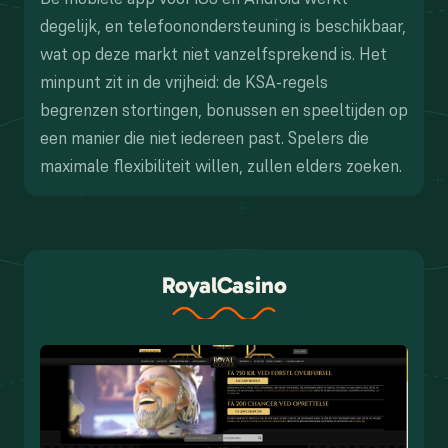
degelijk, en telefoonondersteuning is beschikbaar,
wat op deze markt niet vanzelfsprekend is. Het
minpunt zit in de vrijheid: de KSA-regels
begrenzen stortingen, bonussen en speeltijden op
een manier die niet iedereen past. Spelers die
maximale flexibiliteit willen, zullen elders zoeken.
RoyalCasino