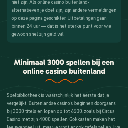
niet zijn. Als online casino buitenland-
alternatieven je doel zijn, zijn andere vermeldingen
op deze pagina geschikter. Uitbetalingen gaan
binnen 24 uur — dat is het sterke punt voor wie
gewoon snel zijn geld wil.
Minimaal 3000 spellen bij een
online casino buitenland
Spelbibliotheek is waarschijnlijk het eerste dat je
vergelijkt. Buitenlandse casino's beginnen doorgaans
bij 3000 titels en lopen op tot 6500, zoals bij Circus
Casino met zijn 4000 spellen. Gokkasten maken het
leeuwendeel uit, maar je vindt er ook tafelspellen, live