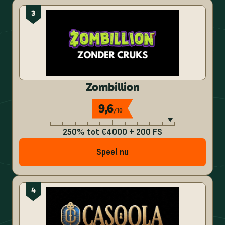
3
Zombillion
9,6
/10
250% tot €4000 + 200 FS
Speel nu
4