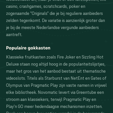
casino, crashgames, scratchcards, poker en
zogenaamde "Originals" die je bij reguliere aanbieders
zelden tegenkomt. De variatie is aanzienlijk groter dan
je bij de meeste Nederlandse vergunde aanbieders
aantreft.
Populaire gokkasten
Klassieke fruitkasten zoals Fire Joker en Sizzling Hot
Deluxe staan nog altijd hoog in de populariteitslijstjes,
maar het gros van het aanbod bestaat uit thematische
videoslots. Titels als Starburst van NetEnt en Gates of
Olympus van Pragmatic Play zijn vaste namen in vrijwel
elke bibliotheek. Novomatic levert via Greentube een
stroom aan klassiekers, terwijl Pragmatic Play en
Play'n GO meer hedendaagse mechanismen inzetten.