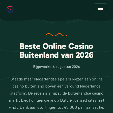
Beste Online Casino
Buitenland van 2026
Bijgewerkt:
6 augustus 2026
Steeds meer Nederlandse spelers kiezen een online
casino buitenland boven een vergund Nederlands
platform. De reden is simpel: de buitenlandse casino
markt biedt dingen die je op Dutch-licensed sites niet
vindt. Denk aan stortingen tot €5.000 per transactie,