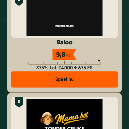
Baloo
9,8
/10
375% tot €4000 + 675 FS
Speel nu
9