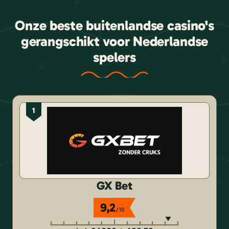
Onze beste buitenlandse casino's
gerangschikt voor Nederlandse
spelers
1
GX Bet
9,2
/10