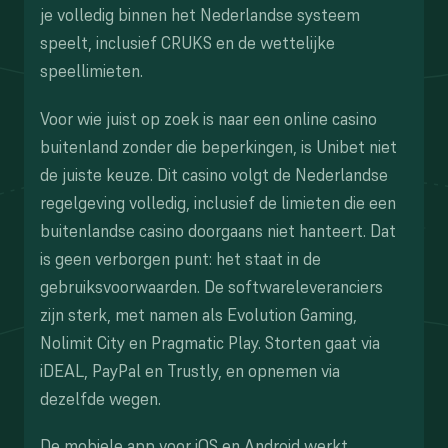
je volledig binnen het Nederlandse systeem
speelt, inclusief CRUKS en de wettelijke
speellimieten.
Voor wie juist op zoek is naar een online casino
buitenland zonder die beperkingen, is Unibet niet
de juiste keuze. Dit casino volgt de Nederlandse
regelgeving volledig, inclusief de limieten die een
buitenlandse casino doorgaans niet hanteert. Dat
is geen verborgen punt: het staat in de
gebruiksvoorwaarden. De softwareleveranciers
zijn sterk, met namen als Evolution Gaming,
Nolimit City en Pragmatic Play. Storten gaat via
iDEAL, PayPal en Trustly, en opnemen via
dezelfde wegen.
De mobiele app voor iOS en Android werkt