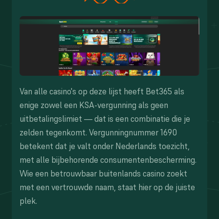
Van alle casino's op deze lijst heeft Bet365 als
enige zowel een KSA-vergunning als geen
uitbetalingslimiet — dat is een combinatie die je
zelden tegenkomt. Vergunningnummer 1690
betekent dat je valt onder Nederlands toezicht,
met alle bijbehorende consumentenbescherming.
Wie een betrouwbaar buitenlands casino zoekt
met een vertrouwde naam, staat hier op de juiste
plek.