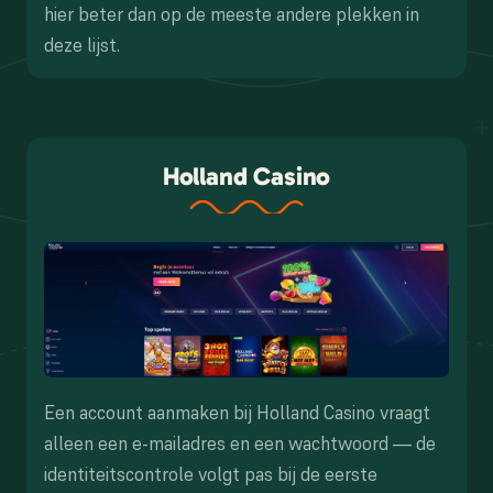
hier beter dan op de meeste andere plekken in
deze lijst.
Holland Casino
Een account aanmaken bij Holland Casino vraagt
alleen een e-mailadres en een wachtwoord — de
identiteitscontrole volgt pas bij de eerste