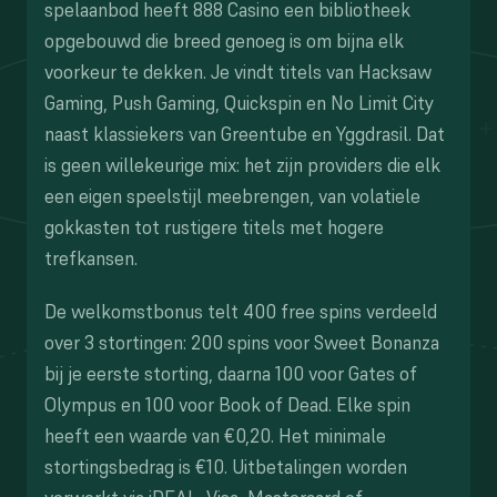
spelaanbod heeft 888 Casino een bibliotheek
opgebouwd die breed genoeg is om bijna elk
voorkeur te dekken. Je vindt titels van Hacksaw
Gaming, Push Gaming, Quickspin en No Limit City
naast klassiekers van Greentube en Yggdrasil. Dat
is geen willekeurige mix: het zijn providers die elk
een eigen speelstijl meebrengen, van volatiele
gokkasten tot rustigere titels met hogere
trefkansen.
De welkomstbonus telt 400 free spins verdeeld
over 3 stortingen: 200 spins voor Sweet Bonanza
bij je eerste storting, daarna 100 voor Gates of
Olympus en 100 voor Book of Dead. Elke spin
heeft een waarde van €0,20. Het minimale
stortingsbedrag is €10. Uitbetalingen worden