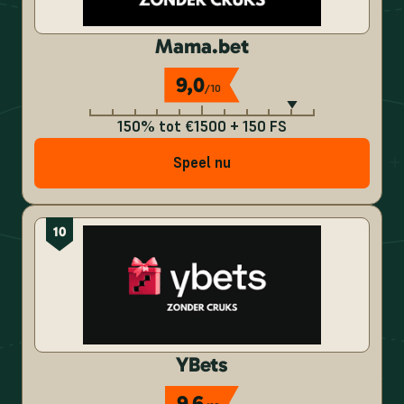
Mama.bet
9,0
/10
150% tot €1500 + 150 FS
Speel nu
10
YBets
9,6