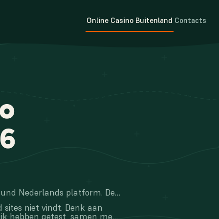
Online Casino Buitenland
Contacts
no
26
gund Nederlands platform. De
 sites niet vindt. Denk aan
nlijk hebben getest, samen met