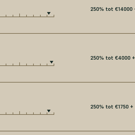
250% tot €14000 
250% tot €4000 +
250% tot €1750 +