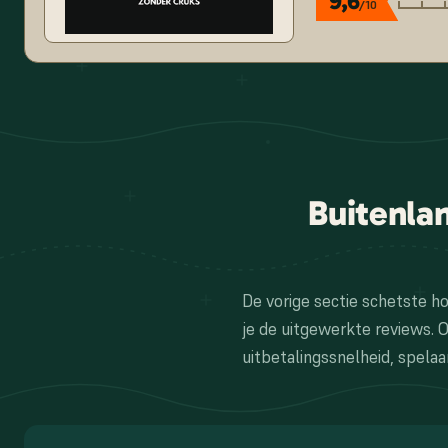
9,6
/10
Buitenla
De vorige sectie schetste h
je de uitgewerkte reviews. 
uitbetalingssnelheid, spelaa