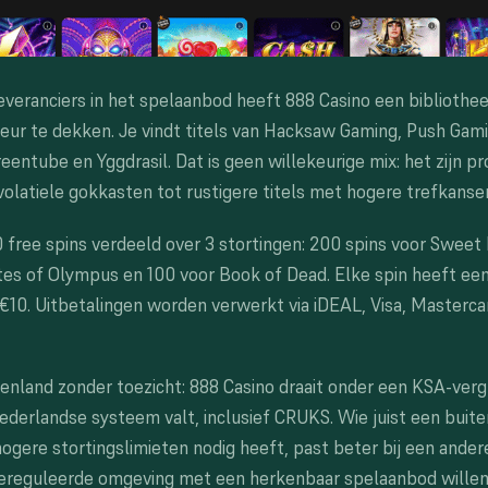
veranciers in het spelaanbod heeft 888 Casino een biblioth
keur te dekken. Je vindt titels van Hacksaw Gaming, Push Gami
eentube en Yggdrasil. Dat is geen willekeurige mix: het zijn pr
volatiele gokkasten tot rustigere titels met hogere trefkanse
ree spins verdeeld over 3 stortingen: 200 spins voor Sweet B
ates of Olympus en 100 voor Book of Dead. Elke spin heeft ee
 €10. Uitbetalingen worden verwerkt via iDEAL, Visa, Masterca
uitenland zonder toezicht: 888 Casino draait onder een KSA-ve
ederlandse systeem valt, inclusief CRUKS. Wie juist een buit
 hogere stortingslimieten nodig heeft, past beter bij een ander
ereguleerde omgeving met een herkenbaar spelaanbod willen, is