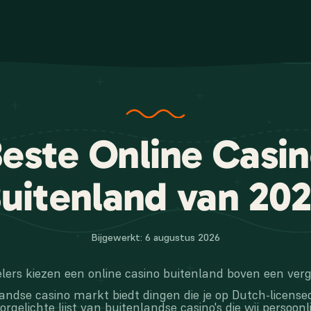
este Online Casi
uitenland van 20
Bijgewerkt:
6 augustus 2026
lers kiezen een online casino buitenland boven een ver
landse casino markt biedt dingen die je op Dutch-licensed
orgelichte lijst van buitenlandse casino's die wij persoo