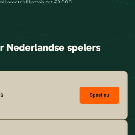
welkomstpakketten tot €3.000.
teert bij elke beoordeling.
betaalmethoden — waaronder
ruks-systeem, wat betekent dat
ij je eerste opname plaatsvindt.
r Nederlandse spelers
FS
Speel nu