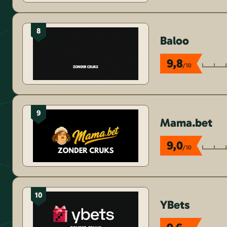
8
Baloo
9,8
/10
9
Mama.bet
9,0
/10
10
YBets