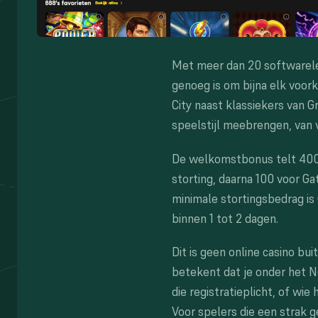
Met meer dan 20 softwarele
genoeg is om bijna elk voor
City naast klassiekers van Gr
speelstijl meebrengen, van 
De welkomstbonus telt 400 f
storting, daarna 100 voor G
minimale stortingsbedrag is
binnen 1 tot 2 dagen.
Dit is geen online casino b
betekent dat je onder het N
die registratieplicht, of wie
Voor spelers die een strak g