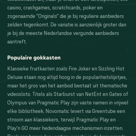
casino, crashgames, scratchcards, poker en
zogenaamde "Originals" die je bij reguliere aanbieders
zelden tegenkomt. De variatie is aanzienlijk groter dan
je bij de meeste Nederlandse vergunde aanbieders
aantreft.
Populaire gokkasten
Klassieke fruitkasten zoals Fire Joker en Sizzling Hot
Deluxe staan nog altijd hoog in de populariteitslijstjes,
maar het gros van het aanbod bestaat uit thematische
videoslots. Titels als Starburst van NetEnt en Gates of
Olympus van Pragmatic Play zijn vaste namen in vrijwel
elke bibliotheek. Novomatic levert via Greentube een
stroom aan klassiekers, terwijl Pragmatic Play en
Play'n GO meer hedendaagse mechanismen inzetten.