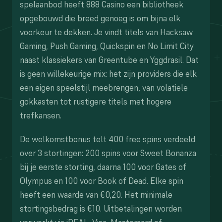
spelaanbod heeft 888 Casino een bibliotheek
opgebouwd die breed genoeg is om bijna elk
voorkeur te dekken. Je vindt titels van Hacksaw
Gaming, Push Gaming, Quickspin en No Limit City
naast klassiekers van Greentube en Yggdrasil. Dat
is geen willekeurige mix: het zijn providers die elk
een eigen speelstijl meebrengen, van volatiele
gokkasten tot rustigere titels met hogere
trefkansen.
De welkomstbonus telt 400 free spins verdeeld
over 3 stortingen: 200 spins voor Sweet Bonanza
bij je eerste storting, daarna 100 voor Gates of
Olympus en 100 voor Book of Dead. Elke spin
heeft een waarde van €0,20. Het minimale
stortingsbedrag is €10. Uitbetalingen worden