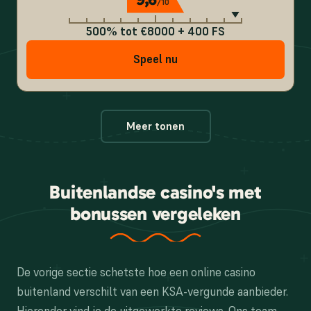
/10
500% tot €8000 + 400 FS
Speel nu
Meer tonen
Buitenlandse casino's met
bonussen vergeleken
De vorige sectie schetste hoe een online casino
buitenland verschilt van een KSA-vergunde aanbieder.
Hieronder vind je de uitgewerkte reviews. Ons team