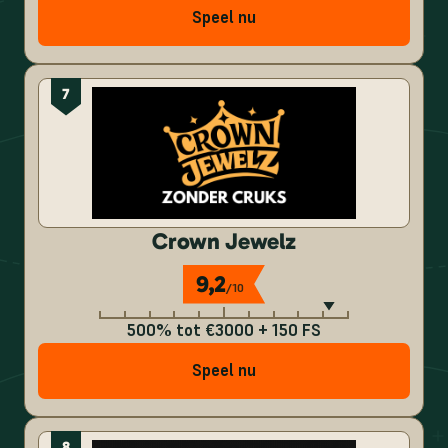
Speel nu
7
Crown Jewelz
9,2
/10
500% tot €3000 + 150 FS
Speel nu
8