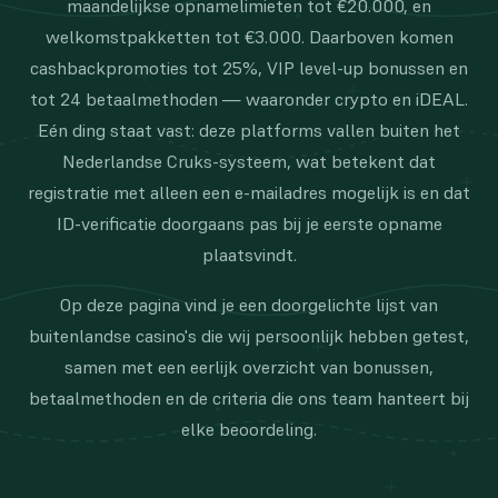
maandelijkse opnamelimieten tot €20.000, en
welkomstpakketten tot €3.000. Daarboven komen
cashbackpromoties tot 25%, VIP level-up bonussen en
tot 24 betaalmethoden — waaronder crypto en iDEAL.
Eén ding staat vast: deze platforms vallen buiten het
Nederlandse Cruks-systeem, wat betekent dat
registratie met alleen een e-mailadres mogelijk is en dat
ID-verificatie doorgaans pas bij je eerste opname
plaatsvindt.
Op deze pagina vind je een doorgelichte lijst van
buitenlandse casino's die wij persoonlijk hebben getest,
samen met een eerlijk overzicht van bonussen,
betaalmethoden en de criteria die ons team hanteert bij
elke beoordeling.