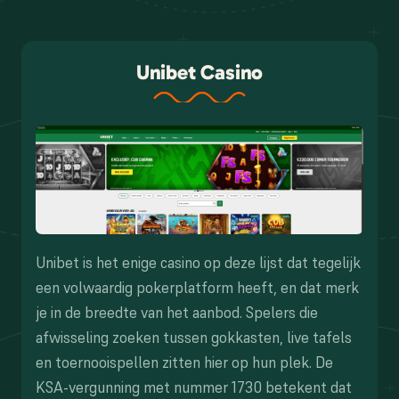
Unibet Casino
Unibet is het enige casino op deze lijst dat tegelijk
een volwaardig pokerplatform heeft, en dat merk
je in de breedte van het aanbod. Spelers die
afwisseling zoeken tussen gokkasten, live tafels
en toernooispellen zitten hier op hun plek. De
KSA-vergunning met nummer 1730 betekent dat