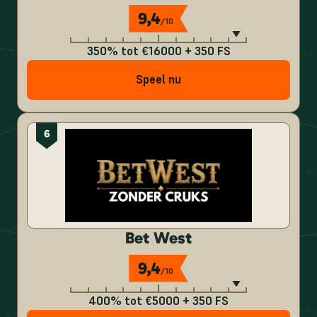
9,4
/10
350% tot €16000 + 350 FS
Speel nu
6
Bet West
9,4
/10
400% tot €5000 + 350 FS