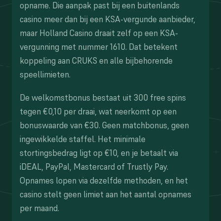
opname. Die aanpak past bij een buitenlands
casino meer dan bij een KSA-vergunde aanbieder,
maar Holland Casino draait zelf op een KSA-
vergunning met nummer 1610. Dat betekent
koppeling aan CRUKS en alle bijbehorende
speellimieten.
De welkomstbonus bestaat uit 300 free spins
tegen €0,10 per draai, wat neerkomt op een
bonuswaarde van €30. Geen matchbonus, geen
ingewikkelde staffel. Het minimale
stortingsbedrag ligt op €10, en je betaalt via
iDEAL, PayPal, Mastercard of Trustly Pay.
Opnames lopen via dezelfde methoden, en het
casino stelt geen limiet aan het aantal opnames
per maand.