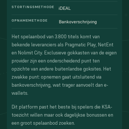
STORTINGSMETHODE
iDEAL
OPNAMEMETHODE
Bankoverschrijving
Het spelaanbod van 3.800 titels komt van
bekende leveranciers als Pragmatic Play, NetEnt
en Nolimit City. Exclusieve gokkasten van de eigen
provider zijn een onderscheidend punt ten
opzichte van andere buitenlandse goksites. Het
zwakke punt: opnemen gaat uitsluitend via
bankoverschrijving, wat trager aanvoelt dan e-
wallets.
Dit platform past het beste bij spelers die KSA-
toezicht willen maar ook dagelijkse bonussen en
een groot spelaanbod zoeken.