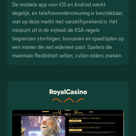
De mobiele app voor iOS en Android werkt
degelijk, en telefoonondersteuning is beschikbaar,
wat op deze markt niet vanzelfsprekend is. Het
minpunt zit in de vrijheid: de KSA-regels
begrenzen stortingen, bonussen en speeltijden op
een manier die niet iedereen past. Spelers die
maximale flexibiliteit willen, zullen elders zoeken.
RoyalCasino