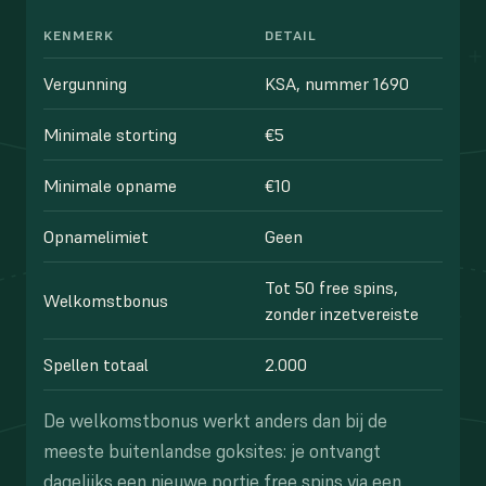
KENMERK
DETAIL
Vergunning
KSA, nummer 1690
Minimale storting
€5
Minimale opname
€10
Opnamelimiet
Geen
Tot 50 free spins,
Welkomstbonus
zonder inzetvereiste
Spellen totaal
2.000
De welkomstbonus werkt anders dan bij de
meeste buitenlandse goksites: je ontvangt
dagelijks een nieuwe portie free spins via een