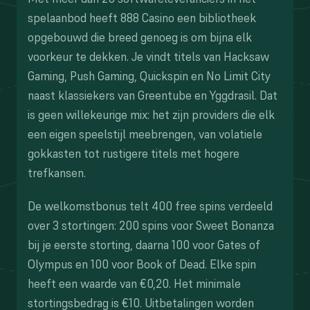
spelaanbod heeft 888 Casino een bibliotheek
opgebouwd die breed genoeg is om bijna elk
voorkeur te dekken. Je vindt titels van Hacksaw
Gaming, Push Gaming, Quickspin en No Limit City
naast klassiekers van Greentube en Yggdrasil. Dat
is geen willekeurige mix: het zijn providers die elk
een eigen speelstijl meebrengen, van volatiele
gokkasten tot rustigere titels met hogere
trefkansen.
De welkomstbonus telt 400 free spins verdeeld
over 3 stortingen: 200 spins voor Sweet Bonanza
bij je eerste storting, daarna 100 voor Gates of
Olympus en 100 voor Book of Dead. Elke spin
heeft een waarde van €0,20. Het minimale
stortingsbedrag is €10. Uitbetalingen worden