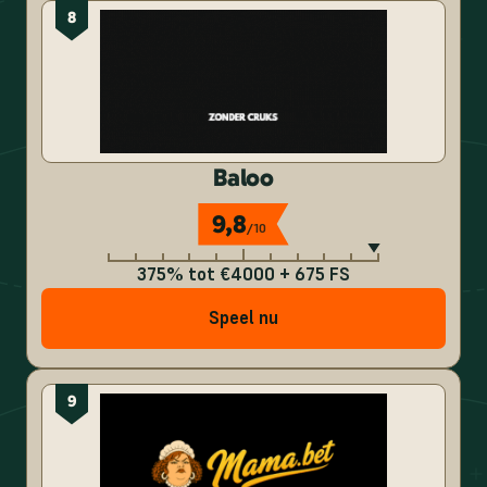
8
Baloo
9,8
/10
375% tot €4000 + 675 FS
Speel nu
9