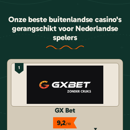
maandelijkse opnamelimieten tot €20.000, en
elke beoordeling.
welkomstpakketten tot €3.000. Daarboven komen
Onze beste buitenlandse casino's
cashbackpromoties tot 25%, VIP level-up bonussen en
tot 24 betaalmethoden — waaronder crypto en iDEAL.
gerangschikt voor Nederlandse
Eén ding staat vast: deze platforms vallen buiten het
spelers
Nederlandse Cruks-systeem, wat betekent dat
registratie met alleen een e-mailadres mogelijk is en dat
ID-verificatie doorgaans pas bij je eerste opname
plaatsvindt.
1
GX Bet
9,2
/10