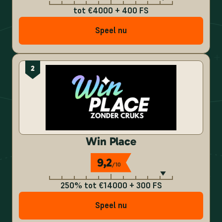
tot €4000 + 400 FS
Speel nu
2
Win Place
9,2
/10
250% tot €14000 + 300 FS
Speel nu