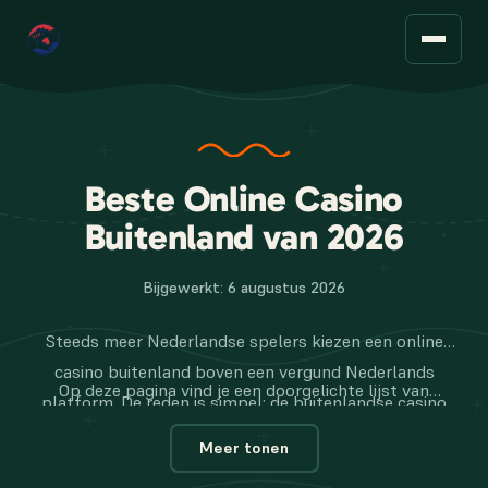
Beste Online Casino
Buitenland van 2026
Bijgewerkt:
6 augustus 2026
Steeds meer Nederlandse spelers kiezen een online
casino buitenland boven een vergund Nederlands
Op deze pagina vind je een doorgelichte lijst van
platform. De reden is simpel: de buitenlandse casino
buitenlandse casino's die wij persoonlijk hebben getest,
markt biedt dingen die je op Dutch-licensed sites niet
Meer tonen
samen met een eerlijk overzicht van bonussen,
vindt. Denk aan stortingen tot €5.000 per transactie,
betaalmethoden en de criteria die ons team hanteert bij