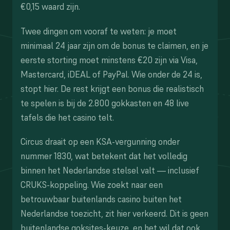
€0,15 waard zijn.
Twee dingen om vooraf te weten: je moet
minimaal 24 jaar zijn om de bonus te claimen, en je
eerste storting moet minstens €20 zijn via Visa,
Mastercard, iDEAL of PayPal. Wie onder de 24 is,
stopt hier. De rest krijgt een bonus die realistisch
te spelen is bij de 2.800 gokkasten en 48 live
tafels die het casino telt.
Circus draait op een KSA-vergunning onder
nummer 1830, wat betekent dat het volledig
binnen het Nederlandse stelsel valt — inclusief
CRUKS-koppeling. Wie zoekt naar een
betrouwbaar buitenlands casino buiten het
Nederlandse toezicht, zit hier verkeerd. Dit is geen
buitenlandse goksites-keuze, en het wil dat ook