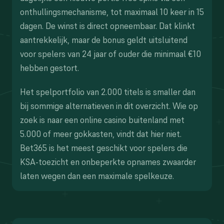
onthullingsmechanisme, tot maximaal 10 keer in 15
dagen. De winst is direct opneembaar. Dat klinkt
aantrekkelijk, maar de bonus geldt uitsluitend
voor spelers van 24 jaar of ouder die minimaal €10
hebben gestort.
Het spelportfolio van 2.000 titels is smaller dan
bij sommige alternatieven in dit overzicht. Wie op
zoek is naar een online casino buitenland met
5.000 of meer gokkasten, vindt dat hier niet.
Bet365 is het meest geschikt voor spelers die
KSA-toezicht en onbeperkte opnames zwaarder
laten wegen dan een maximale spelkeuze.