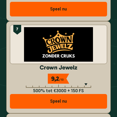
Speel nu
7
Crown Jewelz
9,2
/10
500% tot €3000 + 150 FS
Speel nu