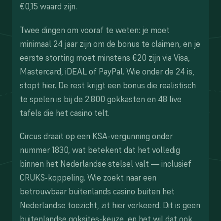
€0,15 waard zijn.
Twee dingen om vooraf te weten: je moet
minimaal 24 jaar zijn om de bonus te claimen, en je
eerste storting moet minstens €20 zijn via Visa,
Mastercard, iDEAL of PayPal. Wie onder de 24 is,
stopt hier. De rest krijgt een bonus die realistisch
te spelen is bij de 2.800 gokkasten en 48 live
tafels die het casino telt.
Circus draait op een KSA-vergunning onder
nummer 1830, wat betekent dat het volledig
binnen het Nederlandse stelsel valt — inclusief
CRUKS-koppeling. Wie zoekt naar een
betrouwbaar buitenlands casino buiten het
Nederlandse toezicht, zit hier verkeerd. Dit is geen
buitenlandse goksites-keuze, en het wil dat ook