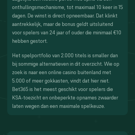
onthullingsmechanisme, tot maximaal 10 keer in 15
dagen. De winst is direct opneembaar. Dat klinkt
aantrekkelijk, maar de bonus geldt uitsluitend
voor spelers van 24 jaar of ouder die minimaal €10
hebben gestort.
Het spelportfolio van 2.000 titels is smaller dan
bij sommige alternatieven in dit overzicht. Wie op
zoek is naar een online casino buitenland met
5.000 of meer gokkasten, vindt dat hier niet.
Bet365 is het meest geschikt voor spelers die
KSA-toezicht en onbeperkte opnames zwaarder
laten wegen dan een maximale spelkeuze.