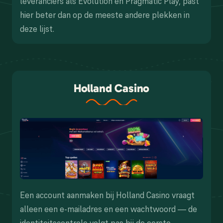
leveranciers als Evolution en Pragmatic Play, past
hier beter dan op de meeste andere plekken in
deze lijst.
Holland Casino
Een account aanmaken bij Holland Casino vraagt
alleen een e-mailadres en een wachtwoord — de
identiteitscontrole volgt pas bij de eerste