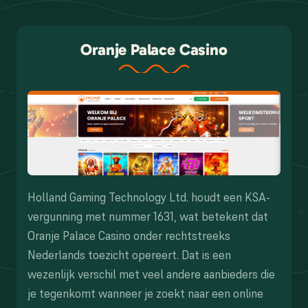
Oranje Palace Casino
Holland Gaming Technology Ltd. houdt een KSA-
vergunning met nummer 1631, wat betekent dat
Oranje Palace Casino onder rechtstreeks
Nederlands toezicht opereert. Dat is een
wezenlijk verschil met veel andere aanbieders die
je tegenkomt wanneer je zoekt naar een online