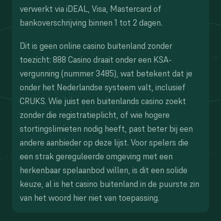
verwerkt via iDEAL, Visa, Mastercard of
bankoverschrijving binnen 1 tot 2 dagen.
Dit is geen online casino buitenland zonder
toezicht: 888 Casino draait onder een KSA-
vergunning (nummer 3485), wat betekent dat je
onder het Nederlandse systeem valt, inclusief
CRUKS. Wie juist een buitenlands casino zoekt
zonder die registratieplicht, of wie hogere
stortingslimieten nodig heeft, past beter bij een
andere aanbieder op deze lijst. Voor spelers die
een strak gereguleerde omgeving met een
herkenbaar spelaanbod willen, is dit een solide
keuze, al is het casino buitenland in de puurste zin
van het woord hier niet van toepassing.