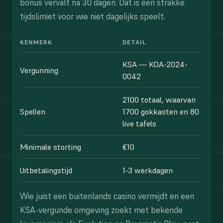
bonus vervalt na 30 dagen. Dat is een strakke
tijdslimiet voor wie niet dagelijks speelt.
KENMERK
DETAIL
KSA — KOA-2024-
Vergunning
0042
2100 totaal, waarvan
Spellen
1700 gokkasten en 80
live tafels
Minimale storting
€10
Uitbetalingstijd
1-3 werkdagen
Wie juist een buitenlands casino vermijdt en een
KSA-vergunde omgeving zoekt met bekende