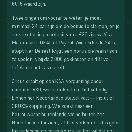
€0,15 waard zijn.
Twee dingen om vooraf te weten: je moet
minimaal 24 jaar zijn om de bonus te claimen, en je
eerste storting moet minstens €20 zijn via Visa,
Mastercard, iDEAL of PayPal. Wie onder de 24 is,
stopt hier. De rest krijgt een bonus die realistisch
te spelen is bij de 2.800 gokkasten en 48 live
tafels die het casino telt.
Circus draait op een KSA-vergunning onder
nummer 1830, wat betekent dat het volledig
binnen het Nederlandse stelsel valt — inclusief
CRUKS-koppeling. Wie zoekt naar een
betrouwbaar buitenlands casino buiten het
Nederlandse toezicht, zit hier verkeerd. Dit is geen
buitenlandse goksites-keuze, en het wil dat ook