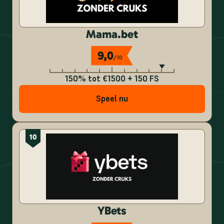
Mama.bet
9,0
/10
150% tot €1500 + 150 FS
Speel nu
10
YBets