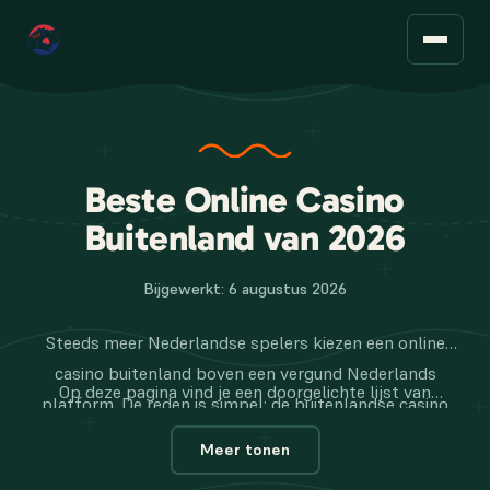
Beste Online Casino
Buitenland van 2026
Bijgewerkt:
6 augustus 2026
Steeds meer Nederlandse spelers kiezen een online
casino buitenland boven een vergund Nederlands
Op deze pagina vind je een doorgelichte lijst van
platform. De reden is simpel: de buitenlandse casino
buitenlandse casino's die wij persoonlijk hebben getest,
markt biedt dingen die je op Dutch-licensed sites niet
Meer tonen
samen met een eerlijk overzicht van bonussen,
vindt. Denk aan stortingen tot €5.000 per transactie,
betaalmethoden en de criteria die ons team hanteert bij