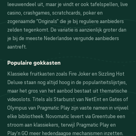
leeuwendeel uit, maar je vindt er ook tafelspellen, live
casino, crashgames, scratchcards, poker en
zogenaamde "Originals" die je bij reguliere aanbieders
zelden tegenkomt. De variatie is aanzienlijk groter dan
je bij de meeste Nederlandse vergunde aanbieders
aantreft.
Populaire gokkasten
Klassieke fruitkasten zoals Fire Joker en Sizzling Hot
Deluxe staan nog altijd hoog in de populariteitslijstjes,
maar het gros van het aanbod bestaat uit thematische
videoslots. Titels als Starburst van NetEnt en Gates of
Olympus van Pragmatic Play zijn vaste namen in vrijwel
elke bibliotheek. Novomatic levert via Greentube een
stroom aan klassiekers, terwijl Pragmatic Play en
Play'n GO meer hedendaagse mechanismen inzetten.