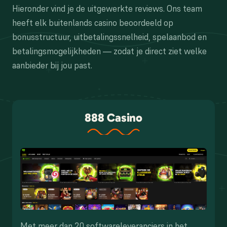
Hieronder vind je de uitgewerkte reviews. Ons team
heeft elk buitenlands casino beoordeeld op
bonusstructuur, uitbetalingssnelheid, spelaanbod en
betalingsmogelijkheden — zodat je direct ziet welke
aanbieder bij jou past.
888 Casino
Met meer dan 20 softwareleveranciers in het