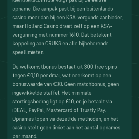
opname. Die aanpak past bij een buitenlands
casino meer dan bij een KSA-vergunde aanbieder,
maar Holland Casino draait zelf op een KSA-
vergunning met nummer 1610. Dat betekent
koppeling aan CRUKS en alle bijbehorende
speellimieten.
De welkomstbonus bestaat uit 300 free spins
tegen €0,10 per draai, wat neerkomt op een
bonuswaarde van €30. Geen matchbonus, geen
ingewikkelde staffel. Het minimale
stortingsbedrag ligt op €10, en je betaalt via
iDEAL, PayPal, Mastercard of Trustly Pay.
Opnames lopen via dezelfde methoden, en het
casino stelt geen limiet aan het aantal opnames
per maand.