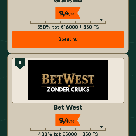
9,4
/10
350% tot €16000 + 350 FS
Speel nu
6
Bet West
9,4
/10
400% tot €5000 + 350 FS