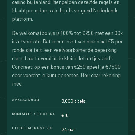
casino buitenland: hier gelden dezelfde regels en
klachtprocedures als bij elk vergund Nederlands
platform.
De welkomstbonus is 100% tot €250 met een 30x
inzetvereiste. Dat is een inzet van maximaal €5 per
ronde die telt, een veelvoorkomende beperking
die je haast overal in de kleine lettertjes vindt.
Concreet: op een bonus van €250 speel je €7.500
door voordat je kunt opnemen. Hou daar rekening
mee.
SPELAANBOD
3.800 titels
MINIMALE STORTING
€10
UITBETALINGSTIJD
24 uur