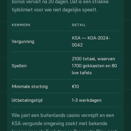
bonus vervalt na 30 dagen. Dat is een strakke
tijdslimiet voor wie niet dagelijks speelt.
KENMERK
DETAIL
KSA — KOA-2024-
Vergunning
0042
2100 totaal, waarvan
Spellen
1700 gokkasten en 80
live tafels
Minimale storting
€10
Uitbetalingstijd
1-3 werkdagen
Wie juist een buitenlands casino vermijdt en een
KSA-vergunde omgeving zoekt met bekende