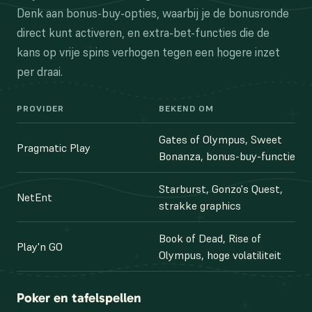
Denk aan bonus-buy-opties, waarbij je de bonusronde
direct kunt activeren, en extra-bet-functies die de
kans op vrije spins verhogen tegen een hogere inzet
per draai.
PROVIDER
BEKEND OM
Gates of Olympus, Sweet
Pragmatic Play
Bonanza, bonus-buy-functie
Starburst, Gonzo's Quest,
NetEnt
strakke graphics
Book of Dead, Rise of
Play'n GO
Olympus, hoge volatiliteit
Poker en tafelspellen