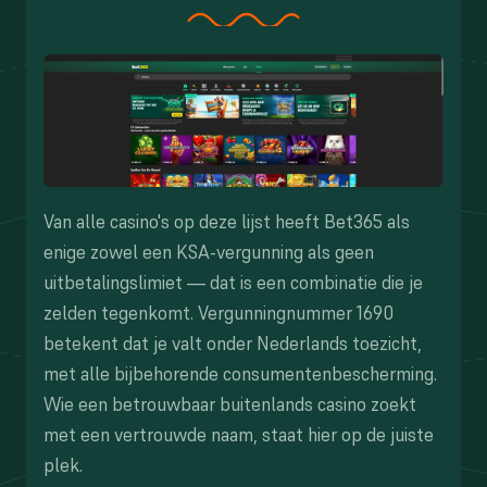
Van alle casino's op deze lijst heeft Bet365 als
enige zowel een KSA-vergunning als geen
uitbetalingslimiet — dat is een combinatie die je
zelden tegenkomt. Vergunningnummer 1690
betekent dat je valt onder Nederlands toezicht,
met alle bijbehorende consumentenbescherming.
Wie een betrouwbaar buitenlands casino zoekt
met een vertrouwde naam, staat hier op de juiste
plek.